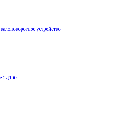
 валоповоротное устройство
е 2Д100