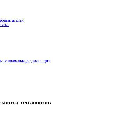
родвигателей
схеме
, тепловозная радиостанция
емонта тепловозов