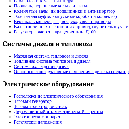
Рама, блок и втулка цилиндра
Поршень, поршневые кольца и шатун
Коленчатые валы, их подшипники и антивибратор
Эластичная муфта, выпускные коробки и коллектор
Вертикальная передача, воздуходувка и приводы
Валы топливных насосов и их привод, глушитель шума и
Регуляторы частоты вращения типа Д100
Системы дизеля и тепловоза
Масляная система тепловоза и дизеля
Топливная система тепловоза и дизеля
Система охлаждения дизеля
Основные конструктивные изменения в дизель-генератор
Электрическое оборудование
Расположение электрического оборудования
Тяговый генератор
Тяговый электродвигатель
Двухмашинный и тахометрический агрегаты
Электрические аппараты
Регуляторы напряжения