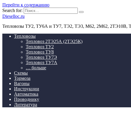
Перейти к содержанию
Search for:
Dieselloc.ru
Тепловозы ТУ2, ТУ6А и ТУ7, ТЭ2, ТЭ3, М62, 2М62, 2ТЭ10В,
Тепловозы
Тепловоз 2ТЭ25А (2ТЭ25К)
Тепловоз ТУ2
Тепловоз ТУ8
Тепловоз ТУ7Э
Тепловоз ТУ7А
… больше
Схемы
Тормоза
Вагоны
Инструкции
Автоматика
Проводнику
Литература