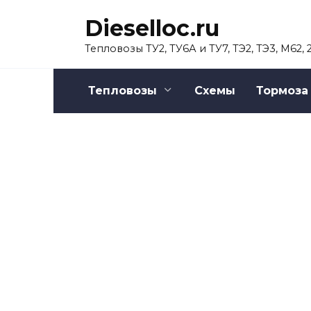
Перейти
Dieselloc.ru
к
содержанию
Тепловозы ТУ2, ТУ6А и ТУ7, ТЭ2, ТЭ3, М62,
Тепловозы
Схемы
Тормоза