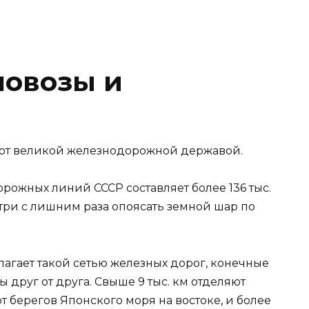
ловозы и
ют великой железнодорожной державой.
рожных линий СССР составляет более 136 тыс.
три с лишним раза опоясать земной шар по
лагает такой сетью железных дорог, конечные
 друг от друга. Свыше 9 тыс. км отделяют
т берегов Японского моря на востоке, и более