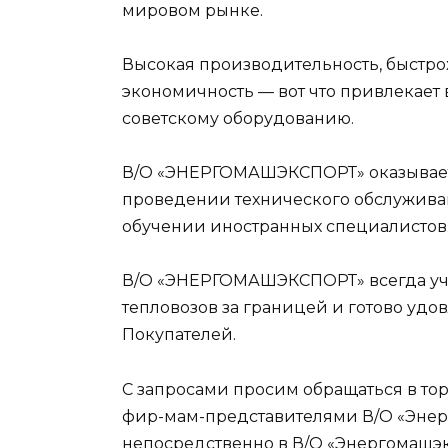
мировом рынке.
Высокая производительность, быстрох
экономичность — вот что привлекает
советскому оборудованию.
В/О «ЭНЕРГОМАШЭКСПОРТ» оказывает
проведении технического обслуживан
обучении иностранных специалистов
В/О «ЭНЕРГОМАШЭКСПОРТ» всегда учи
тепловозов за границей и готово уд
Покупателей.
С запросами просим обращаться в тор
фир-мам-представителями В/О «Энерг
непосредственно в В/О «Энергомашэк