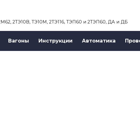
 2М62, 2ТЭ10В, ТЭ10М, 2ТЭ116, ТЭП60 и 2ТЭП60, ДА и ДБ
Вагоны
Инструкции
Автоматика
Пров