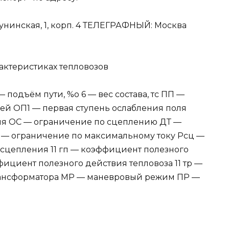
унинская, 1, корп. 4 ТЕЛЕГРАФНЫЙ: Москва
актеристиках тепловозов
 — подъём пути, %о 6 — вес состава, тс ПП —
лей ОП1 — первая ступень ослабления поля
оля ОС — ограничение по сцеплению ДТ —
 — ограничение по максимальному току Рсц —
 сцепления 11 гп — коэффициент полезного
ициент полезного действия тепловоза 11 тр —
рансформатора МР — маневровый режим ПР —