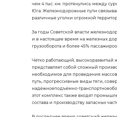
чем 4 тыс. км. протянулись между с
Юга. Железнодорожные пути связываю
различные уголки огромной территор
За годы Советской власти железнодо
и в настоящее время на железных дор
грузооборота и более 45% пассажироо
Чётко работающий, высокоразвитый 
представляет собой сложный произв
необходимое для проведения массо
путь, прогрессивные виды тяги, сов
надёжноеподъёмно-транспортноеобо
этот комплекс также входят промыш
состава и производству запасных част
В последнее время советский желез