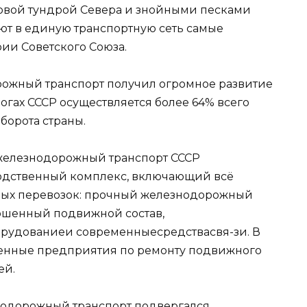
уровой тундрой Севера и знойными песками
т в единую транспортную сеть самые
ии Советского Союза.
рожный транспорт получил огромное развитие
огах СССР осуществляется более 64% всего
борота страны.
железнодорожный транспорт СССР
одственный комплекс, включающий всё
вых перевозок: прочный железнодорожный
ершенный подвижной состав,
рудованиеи современныесредствасвя-зи. В
ленные предприятия по ремонту подвижного
ей.
нодорожный транспорт подвергался