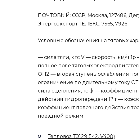
ПОЧТОВЫЙ: СССР, Москва, 127486, Дег
Энергоэкспорт ТЕЛЕКС: 7565, 7926
Условные обозначения на тяговых хар
— сила тяги, кгс V — скорость, км/ч 1р
полное поле тяговых электродвигате
ОП2 — вторая ступень ослабления п
ограничение по длительному току ОТ
сила сцепления, тс ф — коэффициент
действия гидропередачи 1? т — коэфф
коэффициент полезного действия т
поездной режим
Тепловоз ТЭ129 (142, V400)