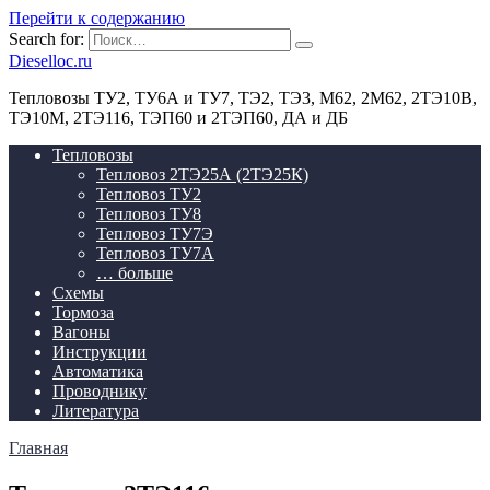
Перейти к содержанию
Search for:
Dieselloc.ru
Тепловозы ТУ2, ТУ6А и ТУ7, ТЭ2, ТЭ3, М62, 2М62, 2ТЭ10В,
ТЭ10М, 2ТЭ116, ТЭП60 и 2ТЭП60, ДА и ДБ
Тепловозы
Тепловоз 2ТЭ25А (2ТЭ25К)
Тепловоз ТУ2
Тепловоз ТУ8
Тепловоз ТУ7Э
Тепловоз ТУ7А
… больше
Схемы
Тормоза
Вагоны
Инструкции
Автоматика
Проводнику
Литература
Главная