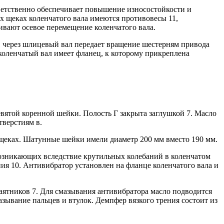
тветственно обеспечивает повышение износостойкости и
х щеках коленчатого вала имеются противовесы 11,
ивают осевое перемещение коленчатого вала.
 через шлицевый вал передает вращение шестерням привода
коленчатый вал имеет фланец, к которому прикреплена
вятой коренной шейки. Полость Г закрыта заглушкой 7. Масло
тверстиям в.
 щеках. Шатунные шейки имели диаметр 200 мм вместо 190 мм.
озникающих вследствие крутильных колебаний в коленчатом
ния 10. Антивибратор установлен на фланце коленчатого вала и
аятников 7. Для смазывания антивибратора масло подводится
азывание пальцев и втулок. Демпфер вязкого трения состоит из