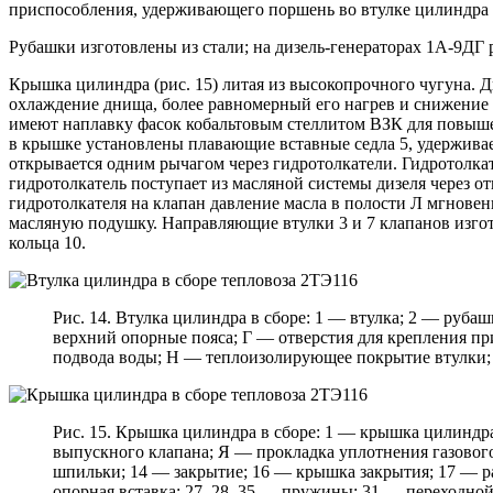
приспособления, удерживающего поршень во втулке цилиндра 
Рубашки изготовлены из стали; на дизель-генераторах 1А-9ДГ
Крышка цилиндра (рис. 15) литая из высокопрочного чугуна.
охлаждение днища, более равномерный его нагрев и снижение
имеют наплавку фасок кобальтовым стеллитом ВЗК для повыше
в крышке установлены плавающие вставные седла 5, удержива
открывается одним рычагом через гидротолкатели. Гидротолка
гидротолкатель поступает из масляной системы дизеля через от
гидротолкателя на клапан давление масла в полости Л мгновен
масляную подушку. Направляющие втулки 3 и 7 клапанов изгот
кольца 10.
Рис. 14. Втулка цилиндра в сборе: 1 — втулка; 2 — руба
верхний опорные пояса; Г — отверстия для крепления пр
подвода воды; Н — теплоизолирующее покрытие втулки;
Рис. 15. Крышка цилиндра в сборе: 1 — крышка цилиндра
выпускного клапана; Я — прокладка уплотнения газового с
шпильки; 14 — закрытие; 16 — крышка закрытия; 17 — раз
опорная вставка; 27, 28, 35 — пружины; 31 — переходной