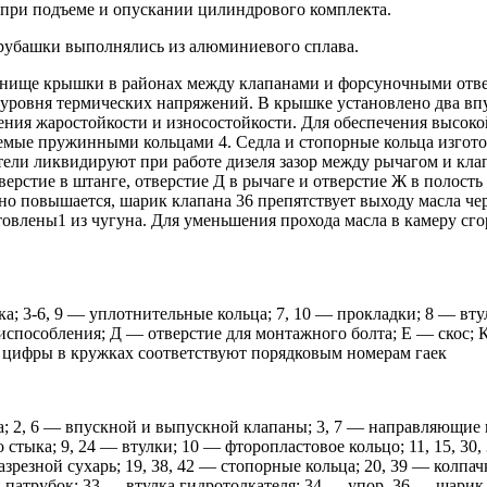
при подъеме и опускании цилиндрового комплекта.
 рубашки выполнялись из алюминиевого сплава.
 Днище крышки в районах между клапанами и форсуночными отв
 уровня термических напряжений. В крышке установлено два вп
ния жаростойкости и износостойкости. Для обеспечения высоко
емые пружинными кольцами 4. Седла и стопорные кольца изгото
тели ликвидируют при работе дизеля зазор между рычагом и кла
верстие в штанге, отверстие Д в рычаге и отверстие Ж в полость
но повышается, шарик клапана 36 препятствует выходу масла чер
овлены1 из чугуна. Для уменьшения прохода масла в камеру сг
шка; 3-6, 9 — уплотнительные кольца; 7, 10 — прокладки; 8 — в
испособления; Д — отверстие для монтажного болта; Е — скос; 
 цифры в кружках соответствуют порядковым номерам гаек
; 2, 6 — впускной и выпускной клапаны; 3, 7 — направляющие 
тыка; 9, 24 — втулки; 10 — фторопластовое кольцо; 11, 15, 30, 
резной сухарь; 19, 38, 42 — стопорные кольца; 20, 39 — колпач
 патрубок; 33 — втулка гидротолкателя; 34 — упор, 36 — шарик