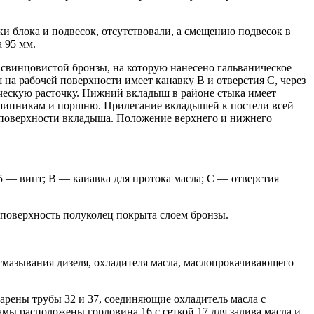
и блока и подвесок, отсутствовали, а смещению подвесок в
 95 мм.
 свинцовистой бронзы, на которую нанесено гальваническое
а рабочей поверхности имеет канавку В и отверстия С, через
ческую расточку. Нижний вкладыш в районе стыка имеет
дшипникам и поршню. Прилегание вкладышей к постели всей
й поверхности вкладыша. Положение верхнего и нижнего
 — винт; В — каиавка для протока масла; С — отверстия
 поверхность полуколец покрыта слоем бронзы.
я смазывания дизеля, охладителя масла, маслопрокачивающего
варены трубы 32 и 37, соединяющие охладитель масла с
амы расположены горловина 16 с сеткой 17 для залива масла и