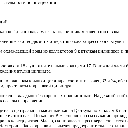
довательности по инструкции.
кций.
 канал Г для прохода масла к подшипникам коленчатого вала.
нения его от коррозии в отверстия блока запрессованы втулки
а охлаждающей воды из коллекторов 9 к втулкам цилиндров и пр
 проставкам 18 с уплотнительными кольцами 17. В нижней части
аждения втулки цилиндра.
ным клапанам крышки цилиндра, состоит из колец 32 и 34, обеча
ом, проставком и крышкой цилиндра.
ановлены вкладыши 16 коренных подшипников. На девятой стойк
в осевом направлении.
дится в центральный масляный канал Г, откуда по каналам Б в 
ленчатого вала. По каналу В масло идет на смазывание привода
ов в картер дизеля. Масло, скопившееся в ресивере, сливается 
авой стороны блока крышки 11 имеют предохранительные клапан