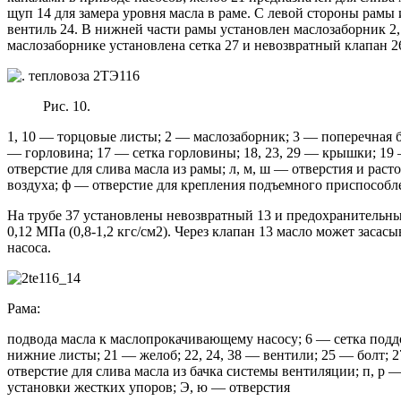
щуп 14 для замера уровня масла в раме. С левой стороны рамы 
вентиль 24. В нижней части рамы установлен маслозаборник 2,
маслозаборнике установлена сетка 27 и невозвратный клапан 2
Рис. 10.
1, 10 — торцовые листы; 2 — маслозаборник; 3 — поперечная б
— горловина; 17 — сетка горловины; 18, 23, 29 — крышки; 19 
отверстие для слива масла из рамы; л, м, ш — отверстия и рас
воздуха; ф — отверстие для крепления подъемного приспособл
На трубе 37 установлены невозвратный 13 и предохранительный
0,12 МПа (0,8-1,2 кгс/см2). Через клапан 13 масло может заса
насоса.
Рама:
подвода масла к маслопрокачивающему насосу; 6 — сетка поддо
нижние листы; 21 — желоб; 22, 24, 38 — вентили; 25 — болт;
отверстие для слива масла из бачка системы вентиляции; п, р —
установки жестких упоров; Э, ю — отверстия