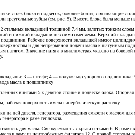
ыки стоек блока и подвесок, боковые болты, стягивающие стойк
и треугольные зубцы (см. рис. 5). Высота блока была меньше на
о 2 стальных вкладышей толщиной 7,4 мм, залитых тонким слоем
хний и нижний вкладыши невзаимозаменяемы. Верхний вкладыш н
в в подшипник. Рабочие поверхности вкладышей имеют цилиндри
 поверхностям и для непрерывной подачи масла к шатунным по
ым натягом. Значение натяга в миллиметрах указано на боково
у.
вкладыши; 3 — штифт; 4 — полукольцо упорного подшипника: 5
двода масла к подшипнику
ленных винтами 5 к девятой стойке и подвеске блока. Опорная
, рабочая поверхность имела гиперболическую расточку.
вки на ней дизеля, генератора, размещения емкости с маслом дл
-генератора к раме тепловоза.
мкость для масла. Сверху емкость закрыта сетками 6. В раме в
 масла в раму из центробежных фильтров 12. С правой стороны р