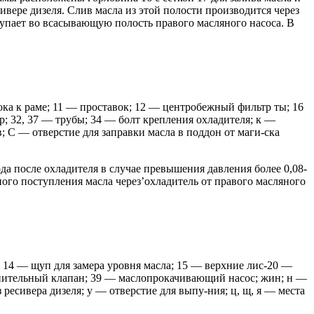
сивере дизеля. Слив масла из этой полости производится через
тупает во всасывающую полость правого масляного насоса. В
ока к раме; 11 — проставок; 12 — центробежный фильтр ты; 16
; 32, 37 — трубы; 34 — болт крепления охладителя; к —
в; С — отверстие для заправки масла в поддон от маги-ска
да после охладителя в случае превышения давления более 0,08-
ного поступления масла через’охладитель от правого масляного
; 14 — щуп для замера уровня масла; 15 — верхние лис-20 —
ранительный клапан; 39 — маслопрокачивающий насос; жин; н —
 ресивера дизеля; у — отверстие для выпу-ния; ц, щ, я — места