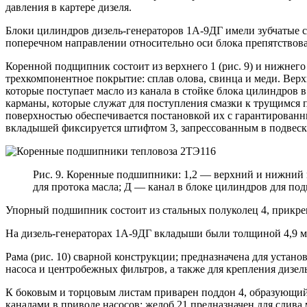
давления в картере дизеля.
Блоки цилиндров дизель-генераторов 1А-9ДГ имели зубчатые ст
поперечном направлении относительно оси блока препятствовал
Коренной подщипник состоит из верхнего 1 (рис. 9) и нижнег
трехкомпонентное покрытие: сплав олова, свинца и меди. Вер
которые поступает масло из канала в стойке блока цилиндро
карманы, которые служат для поступления смазки к трущимся
поверхностью обеспечивается постановкой их с гарантированн
вкладышей фиксируется штифтом 3, запрессованным в подвеск
Рис. 9. Коренные подшипники: 1,2 — верхний и нижний 
для протока масла; Д — канал в блоке цилиндров для по
Упорный подшипник состоит из стальных полуколец 4, прикреп
На дизель-генераторах 1А-9ДГ вкладыши были толщиной 4,9 мм
Рама (рис. 10) сварной конструкции; предназначена для устано
насоса и центробежных фильтров, а также для крепления дизель
К боковым и торцовым листам приварен поддон 4, образующий е
каналами в приводе насосов; желоб 21 предназначен для слива