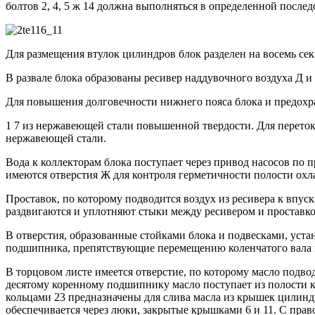
болтов 2, 4, 5 ж 14 должна выполняться в определенной после
Для размещения втулок цилиндров блок разделен на восемь се
В развале блока образованы ресивер наддувочного воздуха Д и
Для повышения долговечности нижнего пояса блока и предохра
1 7 из нержавеющей стали повышенной твердости. Для переток
нержавеющей стали.
Вода к коллекторам блока поступает через привод насосов по
имеются отверстия Ж для контроля герметичности полости охл
Проставок, по которому подводится воздух из ресивера к впуск
раздвигаются и уплотняют стыки между ресивером и проставк
В отверстия, образованные стойками блока и подвесками, уст
подшипника, препятствующие перемещению коленчатого вала 
В торцовом листе имеется отверстие, по которому масло подво
десятому коренному подшипнику масло поступает из полости ко
кольцами 23 предназначены для слива масла из крышек цилиндр
обеспечивается через люки, закрытые крышками 6 и 11. С пр