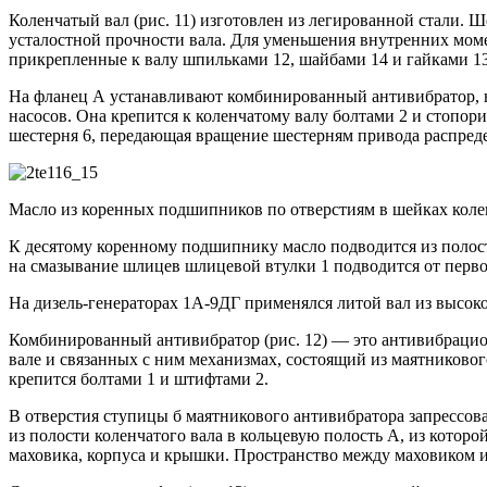
Коленчатый вал (рис. 11) изготовлен из легированной стали. 
усталостной прочности вала. Для уменьшения внутренних моме
прикрепленные к валу шпильками 12, шайбами 14 и гайками 13
На фланец А устанавливают комбинированный антивибратор, н
насосов. Она крепится к коленчатому валу болтами 2 и стопо
шестерня 6, передающая вращение шестерням привода распреде
Масло из коренных подшипников по отверстиям в шейках коле
К десятому коренному подшипнику масло подводится из полост
на смазывание шлицев шлицевой втулки 1 подводится от первой
На дизель-генераторах 1А-9ДГ применялся литой вал из высок
Комбинированный антивибратор (рис. 12) — это антивибрацио
вале и связанных с ним механизмах, состоящий из маятниковог
крепится болтами 1 и штифтами 2.
В отверстия ступицы б маятникового антивибратора запрессов
из полости коленчатого вала в кольцевую полость А, из котор
маховика, корпуса и крышки. Пространство между маховиком и