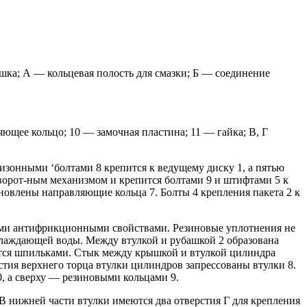
ышка; А — кольцевая полость для смазки; Б — соединение
яющее кольцо; 10 — замочная пластина; 11 — гайка; В, Г
ризонными ‘болтами 8 крепится к ведущему диску 1, а пятью
ворот-ным механизмом и крепится болтами 9 и штифтами 5 к
ановлены направляющие кольца 7. Болты 4 крепления пакета 2 к
мыми антифрикционными свойствами. Резиновые уплотнения не
лаждающей воды. Между втулкой и рубашкой 2 образована
ится шпильками. Стык между крышкой и втулкой цилиндра
тия верхнего торца втулки цилиндров запрессованы втулки 8.
 а сверху — резиновыми кольцами 9.
В нижней части втулки имеются два отверстия Г для крепления