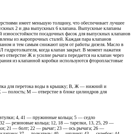
ерстиями имеет меньшую толщину, что обеспечивает лучшее
ускных 2 и два выпускных 6 клапана. Выпускные клапаны
й износостойкости посадочных фасок для выпускных клапанов
влены из жаропрочных сталей. Каждая пара клапанов
паном и тем самым снижают шум от работы дизеля. Масло в
 Л гидротолкателя, когда клапан закрыт. В момент нажатия
ез отверстие Ж и усилие рычага передается на клапан через
орания из клапанной коробки используются фторопластовые
тулка для перетока воды в крышку; В, Ж — нижний и
К — полость; М — отверстие в блоке цилиндров для
втулки; 4, 41 — пружинные кольца; 5 — седло
32 — резиновые кольца; 12, 18 — тарелки, 13, 25, 29 —
ки; 21 — болт; 22 — рычаг; 23 — ось рычага; 26 —
 клапана; 37 — толкатель; 40 — шплинт; 43 — скребок; 44