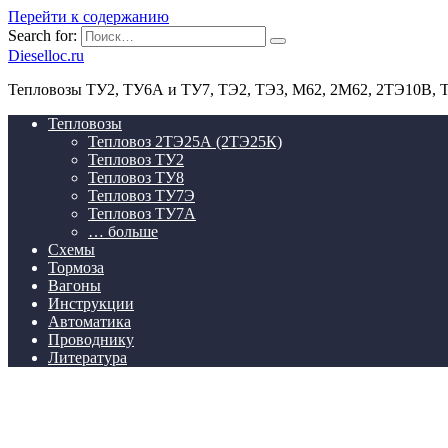
Перейти к содержанию
Search for:
Dieselloc.ru
Тепловозы ТУ2, ТУ6А и ТУ7, ТЭ2, ТЭ3, М62, 2М62, 2ТЭ10В,
Тепловозы
Тепловоз 2ТЭ25А (2ТЭ25К)
Тепловоз ТУ2
Тепловоз ТУ8
Тепловоз ТУ7Э
Тепловоз ТУ7А
… больше
Схемы
Тормоза
Вагоны
Инструкции
Автоматика
Проводнику
Литература