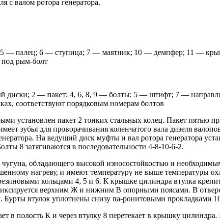
ля с валом ротора генератора.
; 5 — палец; 6 — ступица; 7 — маятник; 10 — демпфер; 11 — кр
 под рым-болт
й диски; 2 — пакет; 4, 6, 8, 9 — болты; 5 — штифт; 7 — направл
ках, соответствуют порядковым номерам болтов
рыми установлен пакет 2 тонких стальных колец. Пакет пятью п
меет зубья для проворачивания коленчатого вала дизеля валопо
генератора. На ведущий диск муфты и вал ротора генератора уст
олты 8 затягиваются в последовательности 4-8-10-6-2.
го чугуна, обладающего высокой износостойкостью и необходи
енному нагреву, и имеют температуру не выше температуры ох
 резиновыми кольцами 4, 5 и 6. К крышке цилиндра втулка креп
фиксируется верхним Ж и нижним В опорными поясами. В отверс
Бурты втулок уплотнены снизу па-ронитовыми прокладками 10,
 в полость К и через втулку 8 перетекает в крышку цилиндра. 