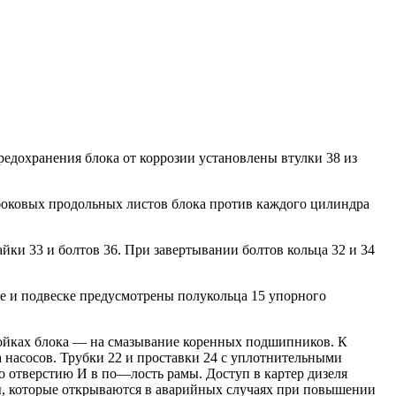
едохранения блока от коррозии установлены втулки 38 из
 боковых продольных листов блока против каждого цилиндра
йки 33 и болтов 36. При завертывании болтов кольца 32 и 34
е и подвеске предусмотрены полукольца 15 упорного
стойках блока — на смазывание коренных подшипников. К
 насосов. Трубки 22 и проставки 24 с уплотнительными
по отверстию И в по—лость рамы. Доступ в картер дизеля
ы, которые открываются в аварийных случаях при повышении