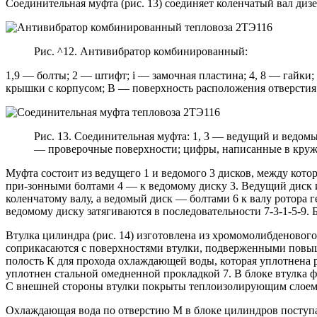
Соединительная муфта (рис. 13) соединяет коленчатый вал дизе
Рис. ^12. Антивибратор комбинированный:
1,9 — болты; 2 — штифт; і — замочная пластина; 4, 8 — гайки
крышки с корпусом; В — поверхность расположения отверстия
Рис. 13. Соединительная муфта: 1, 3 — ведущий и ведомы
— проверочные поверхности; цифры, написанные в круж
Муфта состоит из ведущего 1 и ведомого 3 дисков, между кото
при-зонными болтами 4 — к ведомому диску 3. Ведущий диск и
коленчатому валу, а ведомый диск — болтами 6 к валу ротора 
ведомому диску затягиваются в последовательности 7-3-1-5-9. Б
Втулка цилиндра (рис. 14) изготовлена из хромомолибденово
соприкасаются с поверхностями втулки, подверженными повыш
полость К для прохода охлаждающей воды, которая уплотнена
уплотнен стальной омедненной прокладкой 7. В блоке втулка 
С внешней стороны втулки покрыты теплоизолирующим слоем. 
Охлаждающая вода по отверстию М в блоке цилиндров поступает