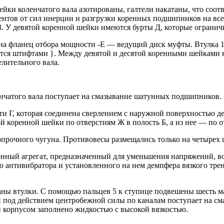
Шейки коленчатого вала азотированы, галтели накатаны, что соо
нтов от сил инерции и разгрузки коренных подшипников на все
. У девятой коренной шейки имеются бурты Д, которые огранич
а фланец отбора мощности -Е — ведущий диск муфты. Втулка 1
рится штифтами }. Между девятой и десятой коренными шейками 
лительного вала.
нчатого вала поступает на смазывание шатунных подшипников.
и Г, которая соединена сверлением с наружной поверхностью де
 коренной шейки по отверстиям Ж в полость Б, а из нее — по о
опрочного чугуна. Противовесы размещались только на четырех
нный агрегат, предназначенный для уменьшения напряжений, в
о антивибратора и установленного на нем демпфера вязкого тре
аны втулки. С помощью пальцев 5 к ступице подвешены шесть м
ой под действием центробежной силы по каналам поступает на см
 корпусом заполнено жидкостью с высокой вязкостью.