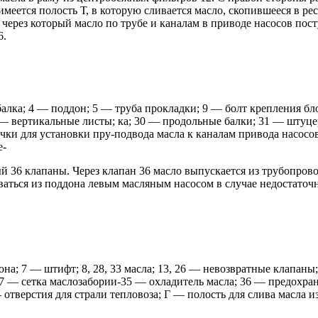
имеется полость Т, в которую сливается масло, скопившееся в ре
 через который масло по трубе и каналам в приводе насосов пос
6.
алка; 4 — поддон; 5 — труба прокладки; 9 — болт крепления бл
— вертикальные листы; ка; 30 — продольные балки; 31 — штуцер
точки для установки пру-подвода масла к каналам привода насосо
е-
 36 клапаны. Через клапан 36 масло выпускается из трубопрово
сываться из поддона левым масляным насосом в случае недостаточ
на; 7 — штифт; 8, 28, 33 масла; 13, 26 — невозвратные клапаны
 27 — сетка маслозабории-35 — охладитель масла; 36 — предох
 отверстия для страли тепловоза; Г — полость для слива масла из