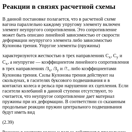
Реакции в связях расчетной схемы
В данной постановке полагается, что в расчетной схеме
вагона параллельно каждому упругому элементу включен
элемент неупругого сопротивления. Это сопротивление
может быть описано линейной зависимостью от скорости
деформации неупругого элемента либо зависимостью
Кулонова трения. Упругие элементы (пружины)
характеризуются жесткостью в трех направлениях С
, С
и
х
у
С
, а неупругие — коэффициентом линейного сопротивления
х
в трех направлениях /З
, /З
и /?., либо коэффициентами
х
у
Кулонова трения. Силы Кулонова трения действуют на
скользунах, в гасителях буксового подвешивания и в
контактах колеса и рельса при нарушении их сцепления. Если
гасители колебаний в данной ступени отсутствуют, то
считается, что неупругое сопротивление дает материал
пружины при их деформации. В соответствии со сказанным
продольные реакции пружин центрального подвешивания
будут иметь вид
(2.39)