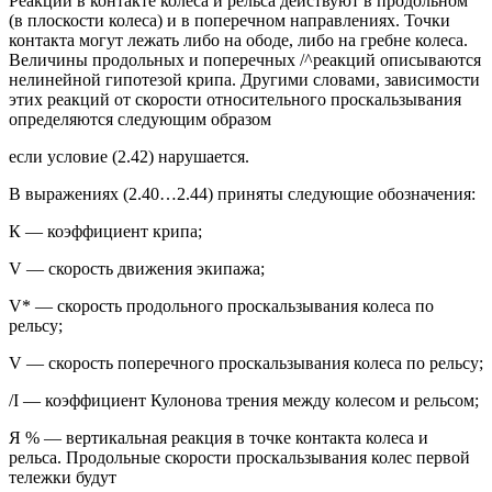
Реакции в контакте колеса и рельса действуют в продольном
(в плоскости колеса) и в поперечном направлениях. Точки
контакта могут лежать либо на ободе, либо на гребне колеса.
Величины продольных и поперечных /^реакций описываются
нелинейной гипотезой крипа. Другими словами, зависимости
этих реакций от скорости относительного проскальзывания
определяются следующим образом
если условие (2.42) нарушается.
В выражениях (2.40…2.44) приняты следующие обозначения:
К — коэффициент крипа;
V — скорость движения экипажа;
V* — скорость продольного проскальзывания колеса по
рельсу;
V — скорость поперечного проскальзывания колеса по рельсу;
/I — коэффициент Кулонова трения между колесом и рельсом;
Я % — вертикальная реакция в точке контакта колеса и
рельса. Продольные скорости проскальзывания колес первой
тележки будут