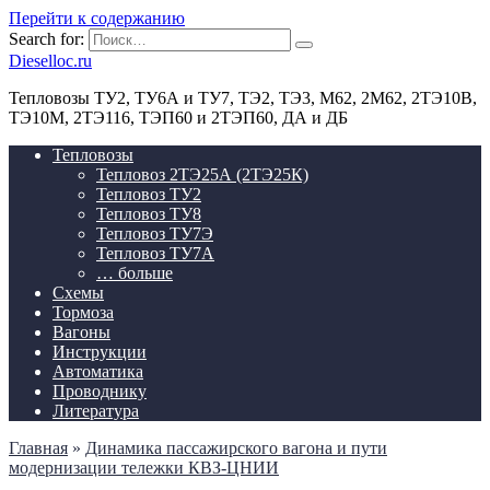
Перейти к содержанию
Search for:
Dieselloc.ru
Тепловозы ТУ2, ТУ6А и ТУ7, ТЭ2, ТЭ3, М62, 2М62, 2ТЭ10В,
ТЭ10М, 2ТЭ116, ТЭП60 и 2ТЭП60, ДА и ДБ
Тепловозы
Тепловоз 2ТЭ25А (2ТЭ25К)
Тепловоз ТУ2
Тепловоз ТУ8
Тепловоз ТУ7Э
Тепловоз ТУ7А
… больше
Схемы
Тормоза
Вагоны
Инструкции
Автоматика
Проводнику
Литература
Главная
»
Динамика пассажирского вагона и пути
модернизации тележки КВЗ-ЦНИИ