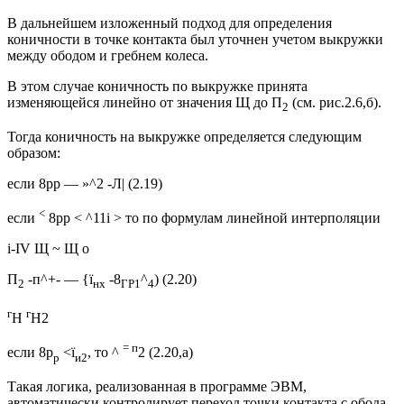
В дальнейшем изложенный подход для определения
коничности в точке контакта был уточнен учетом выкружки
между ободом и гребнем колеса.
В этом случае коничность по выкружке принята
изменяющейся линейно от значения Щ до П
(см. рис.2.6,б).
2
Тогда коничность на выкружке определяется следующим
образом:
если 8рр — »^2 -Л| (2.19)
<
если
8рр < ^11і > то по формулам линейной интерполяции
і-IV Щ ~ Щ о
П
-п^+- — {ї
-8
^
) (2.20)
2
нх
ГР1
4
г
г
Н
Н2
= п
если 8р
<ї
, то ^
2 (2.20,а)
р
и2
Такая логика, реализованная в программе ЭВМ,
автоматически контролирует переход точки контакта с обода