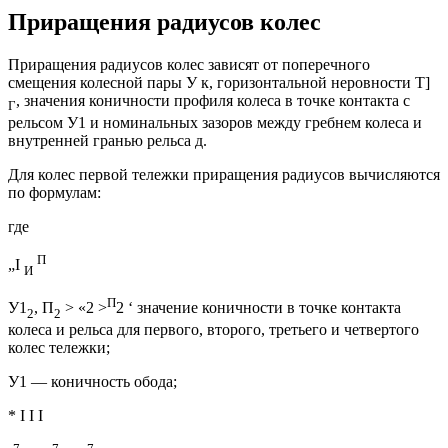
Приращения радиусов колес
Приращения радиусов колес зависят от поперечного
смещения колесной пары У к, горизонтальной неровности Т]
, значения коничности профиля колеса в точке контакта с
Г
рельсом У1 и номинальных зазоров между гребнем колеса и
внутренней гранью рельса д.
Для колес первой тележки приращения радиусов вычисляются
по формулам:
где
П
„I
И
П
У1
, П
> «2 >
2 ‘ значение коничности в точке контакта
2
2
колеса и рельса для первого, второго, третьего и четвертого
колес тележки;
У1 — коничность обода;
* I I I