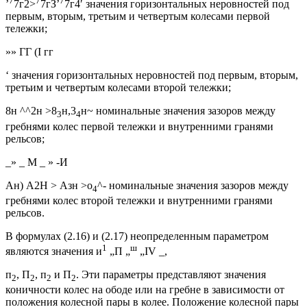
7
7
7
’
7г2>
7гЗ’
7г4′ значения горизонтальных неровностей под
первым, вторым, третьим и четвертым колесами первой
тележки;
»» ГГ (I гг
‘ значения горизонтальных неровностей под первым, вторым,
третьим и четвертым колесами второй тележки;
8н ^^2н >8
н,3
н~ номинальные значения зазоров между
3
4
гребнями колес первой тележки и внутренними гранями
рельсов;
_» _ М _ » -И
Ан) А2Н > Азн >о
^- номинальные значения зазоров между
4
гребнями колес второй тележки и внутренними гранями
рельсов.
В формулах (2.16) и (2.17) неопределенным параметром
1
ш
являются значения и
„П „
„IV _,
п
, П
, п
и П
. Эти параметры представляют значения
2
2
2
2
коничности колес на ободе или на гребне в зависимости от
положения колесной пары в колее. Положение колесной пары