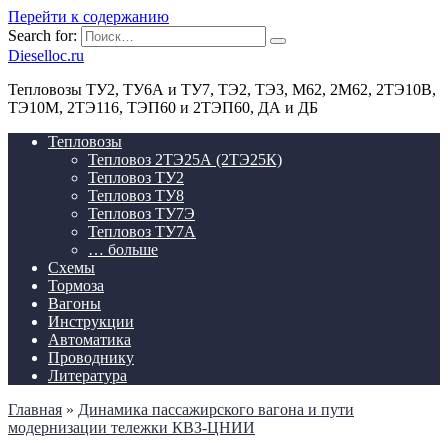
Перейти к содержанию
Search for:
Dieselloc.ru
Тепловозы ТУ2, ТУ6А и ТУ7, ТЭ2, ТЭ3, М62, 2М62, 2ТЭ10В,
ТЭ10М, 2ТЭ116, ТЭП60 и 2ТЭП60, ДА и ДБ
Тепловозы
Тепловоз 2ТЭ25А (2ТЭ25К)
Тепловоз ТУ2
Тепловоз ТУ8
Тепловоз ТУ7Э
Тепловоз ТУ7А
… больше
Схемы
Тормоза
Вагоны
Инструкции
Автоматика
Проводнику
Литература
Главная
»
Динамика пассажирского вагона и пути
модернизации тележки КВЗ-ЦНИИ