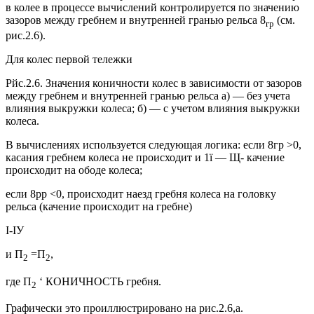
в колее в процессе вычислений контролируется по значению
зазоров между гребнем и внутренней гранью рельса 8
(см.
гр
рис.2.6).
Для колес первой тележки
Рйс.2.6. Значения коничности колес в зависимости от зазоров
между гребнем и внутренней гранью рельса а) — без учета
влияния выкружки колеса; б) — с учетом влияния выкружки
колеса.
В вычислениях используется следующая логика: если 8гр >0,
касания гребнем колеса не происходит и 1ї — Щ- качение
происходит на ободе колеса;
если 8рр <0, происходит наезд гребня колеса на головку
рельса (качение происходит на гребне)
І-ІУ
и П
=П
,
2
2
где П
‘ КОНИЧНОСТЬ гребня.
2
Графически это проиллюстрировано на рис.2.6,а.