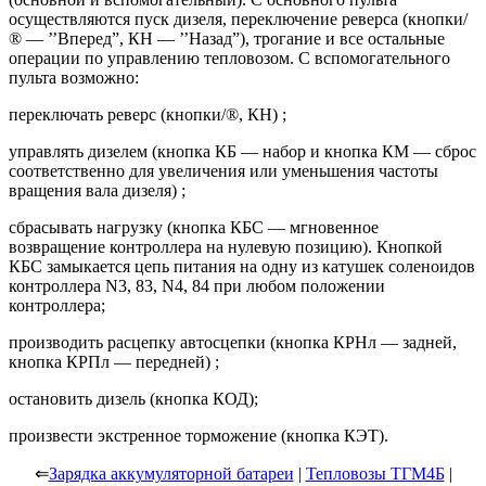
осуществляются пуск дизеля, переключение реверса (кнопки/
® — ’’Вперед”, КН — ’’Назад”), трогание и все остальные
операции по управлению тепловозом. С вспомогательного
пульта возможно:
переключать реверс (кнопки/®, КН) ;
управлять дизелем (кнопка КБ — набор и кнопка КМ — сброс
соответственно для увеличения или уменьшения частоты
вращения вала дизеля) ;
сбрасывать нагрузку (кнопка КБС — мгновенное
возвращение контроллера на нулевую позицию). Кнопкой
КБС замыкается цепь питания на одну из катушек соленоидов
контроллера N3, 83, N4, 84 при любом положении
контроллера;
производить расцепку автосцепки (кнопка КРНл — задней,
кнопка КРПл — передней) ;
остановить дизель (кнопка КОД);
произвести экстренное торможение (кнопка КЭТ).
⇐
Зарядка аккумуляторной батареи
|
Тепловозы ТГМ4Б
|