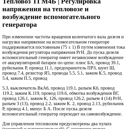
Тепловоз ТГМ4Б | Регулировка
напряжения на тепловозе и
возбуждение вспомогательного
генератора
При изменении частоты вращения коленчатого вала дизеля и
нагрузки напряжение на вспомогательном генераторе
поддерживается постоянным (75 ± 1) В путем изменения тока
возбуждения регулятора напряжения РгН. До пуска дизеля
вспомогательный генератор имеет независимое возбуждение
от аккумуляторной батареи по цепи: плюс БА, провод 39.1,
рубильник Р, провод 11.1, предохранитель ПРЗ, шунт Ш,
провод 7.4, резистор Я5, провода 5.5, 5.1, зажим К.5, провод
5.4, зажим П.5, провод
5.3, выключатель ВкАб, провод 119.1, разъем Кб, провод
119.2, зажим К.119, провод 119.6, обмотка возбуждения ВГ,
провод 126.1, зажим К, 126, провод 126.2, разъем 4 (14) РгН,
разъем 3 (13), провод 2.2, зажим К. 2, провод 2.13, рубильник
Р, провод 4.1, минус Б А. После пуска дизеля
вспомогательный генератор переходит на самовозбуждение.
Для управления тепловозом предусмотрены два пульта
(основной и вспомогательный). С основного пульта