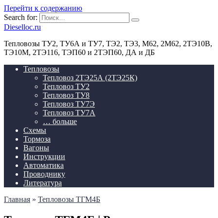
Перейти к содержанию
Search for:
Dieselloc.ru
Тепловозы ТУ2, ТУ6А и ТУ7, ТЭ2, ТЭ3, М62, 2М62, 2ТЭ10В,
ТЭ10М, 2ТЭ116, ТЭП60 и 2ТЭП60, ДА и ДБ
Тепловозы
Тепловоз 2ТЭ25А (2ТЭ25К)
Тепловоз ТУ2
Тепловоз ТУ8
Тепловоз ТУ7Э
Тепловоз ТУ7А
… больше
Схемы
Тормоза
Вагоны
Инструкции
Автоматика
Проводнику
Литература
Главная
»
Тепловозы ТГМ4Б