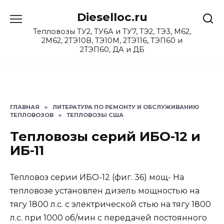
Перейти
Dieselloc.ru
к
содержанию
Тепловозы ТУ2, ТУ6А и ТУ7, ТЭ2, ТЭ3, М62,
2М62, 2ТЭ10В, ТЭ10М, 2ТЭ116, ТЭП60 и
2ТЭП60, ДА и ДБ
ГЛАВНАЯ
»
ЛИТЕРАТУРА ПО РЕМОНТУ И ОБСЛУЖИВАНИЮ
ТЕПЛОВОЗОВ
»
ТЕПЛОВОЗЫ США
Тепловозы серий ИБО-12 и
ИБ-11
Тепловоз серии ИБО-12 (фиг. 36) мощ- На
тепловозе установлен дизель мощностью на
тягу 1800 л.с. с электрической стью на тягу 1800
л.с. при 1000 об/мин с передачей постоянного