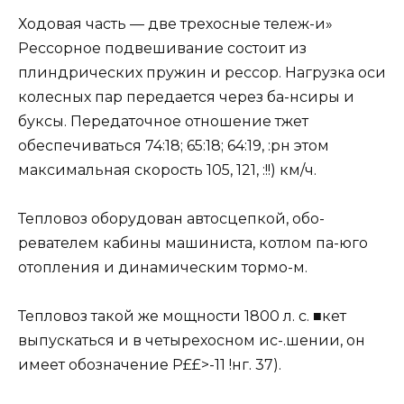
Ходовая часть — две трехосные тележ-и»
Рессорное подвешивание состоит из
плиндрических пружин и рессор. Нагрузка оси
колесных пар передается через ба-нсиры и
буксы. Передаточное отношение тжет
обеспечиваться 74:18; 65:18; 64:19, :рн этом
максимальная скорость 105, 121, :!!) км/ч.
Тепловоз оборудован автосцепкой, обо-
ревателем кабины машиниста, котлом па-юго
отопления и динамическим тормо-м.
Тепловоз такой же мощности 1800 л. с. ■кет
выпускаться и в четырехосном ис-.шении, он
имеет обозначение Р££>-11 !нг. 37).