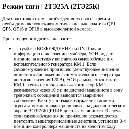
Режим тяги | 2ТЭ25А (2ТЭ25К)
Для подготовки схемы возбуждения тягового агрегата
необходимо включить автоматические выключатели QF1,
QF6, QF16 и QF18 в высоковольтной камере.
При запущенном дизеле включите:
— тумблер ВОЗБУЖДЕНИЕ на ПУ. Получив
информацию о включении тумблера, УОИ подаст
питание на катушку контактора самовозбуждения
вспомогательного генератора КМ 1. Если
самовозбуждение произошло (действующее значение
линейного напряжения вспомогательного генератора
достигло значения 120 В), УОИ размыкает контактор
КМ 1, а если не произошло — контактор КМ 1
размыкается через 10 с и на дисплей машиниста в зону
тревожных сообщений выводится аварийное
сообщение. Работу системы возбуждения тягового
агрегата можно проконтролировать на диагностическом
экране ВОЗБУЖДЕНИЕ дисплея машиниста. В случае,
если самовозбуждения не произошло рекомендуется
повторить вышеперечисленные действия, установив 3-4
позицию контроллера машиниста на холостом ходу