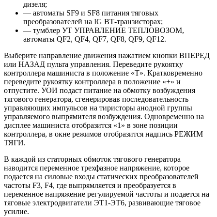
дизеля;
— автоматы SF9 и SF8 питания тяговых
преобразователей на IG ВТ-транзисторах;
— тумблер УТ УПРАВЛЕНИЕ ТЕПЛОВОЗОМ,
автоматы QF2, QF4, QF7, QF8, QF9, QF12.
Выберите направление движения нажатием кнопки ВПЕРЕД
или НАЗАД пульта управления. Переведите рукоятку
контроллера машиниста в положение «Т». Кратковременно
переведите рукоятку контроллера в положение «+» и
отпустите. УОИ подаст питание на обмотку возбуждения
тягового генератора, сгенерировав последовательность
управляющих импульсов на тиристоры анодной группы
управляемого выпрямителя возбуждения. Одновременно на
дисплее машиниста отобразится «1» в зоне позиции
контроллера, в окне режимов отобразится надпись РЕЖИМ
ТЯГИ.
В каждой из статорных обмоток тягового генератора
наводится переменное трехфазное напряжение, которое
подается на силовые входы статических преобразователей
частоты F3, F4, где выпрямляется и преобразуется в
переменное напряжение регулируемой частоты и подается на
тяговые электродвигатели ЭТ1-ЭТ6, развивающие тяговое
усилие.