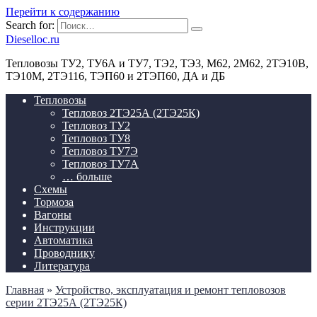
Перейти к содержанию
Search for:
Dieselloc.ru
Тепловозы ТУ2, ТУ6А и ТУ7, ТЭ2, ТЭ3, М62, 2М62, 2ТЭ10В,
ТЭ10М, 2ТЭ116, ТЭП60 и 2ТЭП60, ДА и ДБ
Тепловозы
Тепловоз 2ТЭ25А (2ТЭ25К)
Тепловоз ТУ2
Тепловоз ТУ8
Тепловоз ТУ7Э
Тепловоз ТУ7А
… больше
Схемы
Тормоза
Вагоны
Инструкции
Автоматика
Проводнику
Литература
Главная
»
Устройство, эксплуатация и ремонт тепловозов
серии 2ТЭ25А (2ТЭ25К)