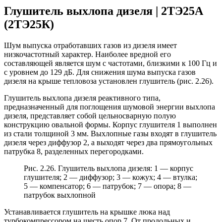
Глушитель выхлопа дизеля | 2ТЭ25А
(2ТЭ25К)
Шум выпуска отработавших газов из дизеля имеет
низкочастотный характер. Наиболее вредной его
составляющей является шум с частотами, близкими к 100 Гц и
с уровнем до 129 дБ. Для снижения шума выпуска газов
дизеля на крыше тепловоза установлен глушитель (рис. 2.26).
Глушитель выхлопа дизеля реактивного типа,
предназначенный для поглощения шумовой энергии выхлопа
дизеля, представляет собой цельносварную полую
конструкцию овальной формы. Корпус глушителя 1 выполнен
из стали толщиной 3 мм. Выхлопные газы входят в глушитель
дизеля через диффузор 2, а выходят через два прямоугольных
патрубка 8, разделенных перегородками.
Рис. 2.26. Глушитель выхлопа дизеля: 1 — корпус
глушителя; 2 — диффузор; 3 — кожух; 4 — втулка;
5 — компенсатор; 6 — патрубок; 7 — опора; 8 —
патрубок выхлопной
Устанавливается глушитель на крышке люка над
турбокомпрессором на шесть опор 7. От продольных и