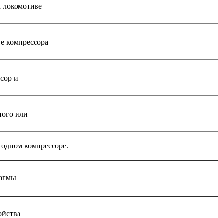
 локомотиве
ве компрессора
сор и
ного или
 одном компрессоре.
рагмы
ойства