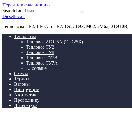
Перейти к содержанию
Search for:
Dieselloc.ru
Тепловозы ТУ2, ТУ6А и ТУ7, ТЭ2, ТЭ3, М62, 2М62, 2ТЭ10В,
Тепловозы
Тепловоз 2ТЭ25А (2ТЭ25К)
Тепловоз ТУ2
Тепловоз ТУ8
Тепловоз ТУ7Э
Тепловоз ТУ7А
… больше
Схемы
Тормоза
Вагоны
Инструкции
Автоматика
Проводнику
Литература