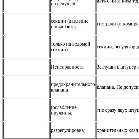
вать с питанием то
на ведущей
секции (давление
гистрали от компре
повышается
только на ведомой
секции, регулятор 
секции)
Неисправность
Заглушить штуцер 
предохранительного
клапана. Не допуск
клапана
(ослабление
тие сразу двух шту
пружины,
разрегулировка)
хранительных клап