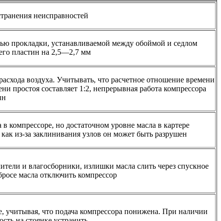
странения неисправностей
щью прокладки, устанавливаемой между обоймой и седлом
 его пластин на 2,5—2,7 мм
расхода воздуха. Учитывать, что расчетное отношение времени
ни простоя составляет 1:2, непрерывная работа компрессора
ин
 в компрессоре, но достаточном уровне масла в картере
 как из-за заклинивания узлов он может быть разрушен
ители и влагосборники, излишки масла слить через спускное
бросе масла отключить компрессор
е, учитывая, что подача компрессора понижена. При наличии
ость на стоянке устранить