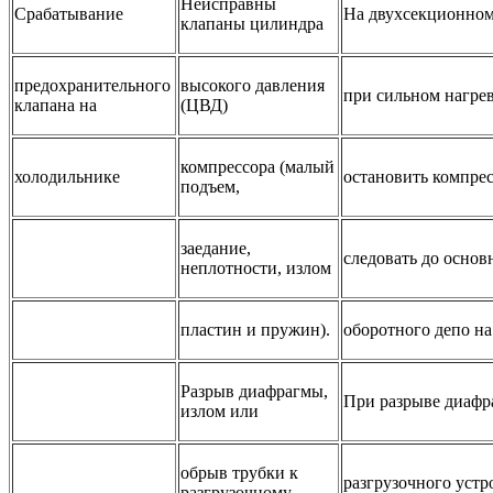
Неисправны
Срабатывание
На двухсекционном
клапаны цилиндра
предохранительного
высокого давления
при сильном нагре
клапана на
(ЦВД)
компрессора (малый
холодильнике
остановить компрес
подъем,
заедание,
следовать до основ
неплотности, излом
пластин и пружин).
оборотного депо на
Разрыв диафрагмы,
При разрыве диаф
излом или
обрыв трубки к
разгрузочного устр
разгрузочному