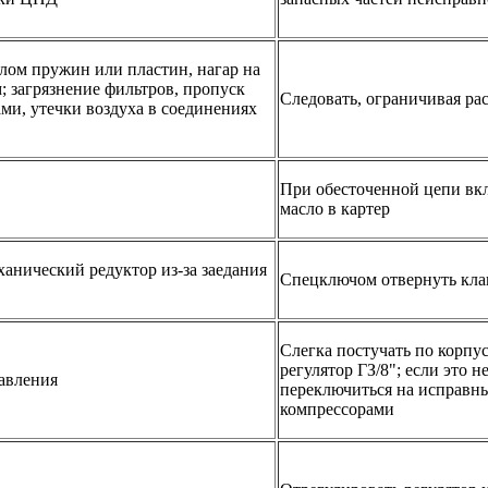
лом пружин или пластин, нагар на
; загрязнение фильтров, пропуск
Следовать, ограничивая рас
ми, утечки воздуха в соединениях
При обесточенной цепи вкл
масло в картер
ханический редуктор из-за заедания
Спецключом отвернуть клап
Слегка постучать по корпу
регулятор ГЗ/8"; если это 
давления
переключиться на исправны
компрессорами