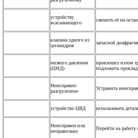
устройству
сменить её на оста
всасывающего
клапана одного из
запасной диафрагм
цилиндров
низкого давления
произошел излом т
(ЦНД)
подложить проклад
Неисправно
Устранить неиспра
разгрузочное
устройство ЦВД
использовать детал
Неисправен или
Перейти на работу 
неправильно