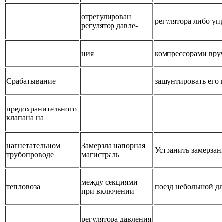
отрегулирован
регулятора либо уп
регулятор давле-
ния
компрессорами вру
Срабатывание
зашунтировать его 
предохранительного
клапана на
нагнетательном
Замерзла напорная
Устранить замерзан
трубопроводе
магистраль
между секциями
тепловоза
поезд небольшой дл
при включении
регулятора давления