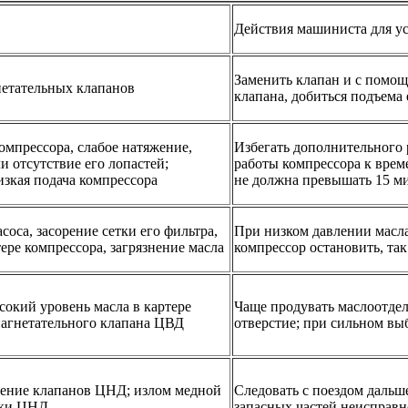
Действия машиниста для у
Заменить клапан и с помо
етательных клапанов
клапана, добиться подъема
омпрессора, слабое натяжение,
Избегать дополнительного 
и отсутствие его лопастей;
работы компрессора к време
зкая подача компрессора
не должна превышать 15 м
оса, засорение сетки его фильтра,
При низком давлении масла
ере компрессора, загрязнение масла
компрессор остановить, так
окий уровень масла в картере
Чаще продувать маслоотдел
нагнетательного клапана ЦВД
отверстие; при сильном вы
ение клапанов ЦНД; излом медной
Следовать с поездом дальш
бки ЦНД
запасных частей неисправн