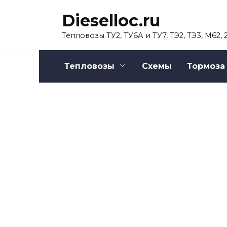
Перейти
Dieselloc.ru
к
содержанию
Тепловозы ТУ2, ТУ6А и ТУ7, ТЭ2, ТЭ3, М62,
Тепловозы
Схемы
Тормоза