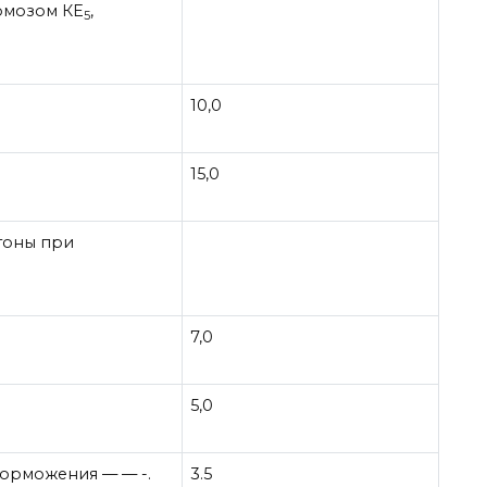
рмозом КЕ
,
5
10,0
15,0
гоны при
7,0
5,0
орможения — — -.
3.5