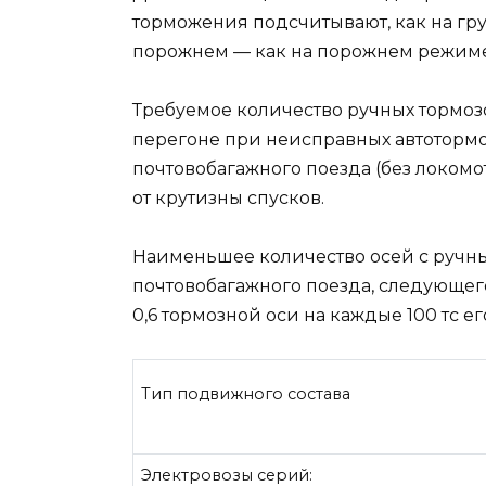
торможения подсчитывают, как на гр
порожнем — как на порожнем режиме
Требуемое количество ручных тормоз
перегоне при неисправных автотормоз
почтовобагажного поезда (без локомо
от крутизны спусков.
Наименьшее количество осей с ручн
почтовобагажного поезда, следующего
0,6 тормозной оси на каждые 100 тс ег
Тип подвижного состава
Электровозы серий: