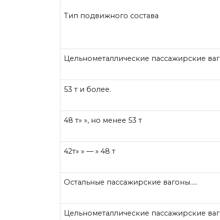
Тип подвижного состава
Цельнометаллические пассажирские ваг
53 т и более.
48 т» », но менее 53 т
42т» » — » 48 т
Остальные пассажирские вагоны…..
Цельнометаллические пассажирские ваг