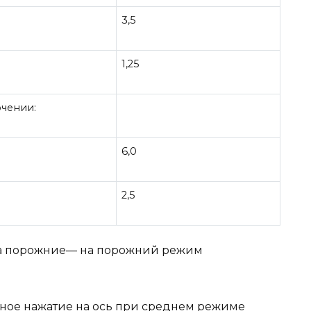
3,5
1,25
чении:
6,0
2,5
 а порожние— на порожний режим
ное нажатие на ось при среднем режиме