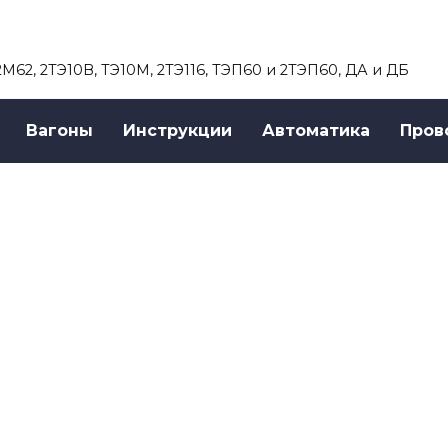
 2М62, 2ТЭ10В, ТЭ10М, 2ТЭ116, ТЭП60 и 2ТЭП60, ДА и ДБ
Вагоны
Инструкции
Автоматика
Пров