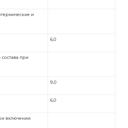
отермические и
6,0
состава при
9,0
6,0
ри включении: