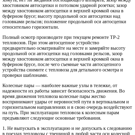
хвостовиком автосцепки и потолком ударной розетки; зазор
между хвостовиком автосцепки и верхней кромкой окна в
буферном брусе; высоту продольной оси автосцепки над
головками рельсов; положение продольной оси автосцепки
относительно горизонтали.
Полный осмотр производите при текущем ремонте ТР-2
тепловозов. При этом автосцепное устройство
предварительно осматривайте на месте и замеряйте высоту
продольной оси автосцепки над головками рельсов, зазор
между хвостовиком автосцепки и верхней кромкой окна в
буферном брусе, после чего съемные части автосцепного
устройства снимите с тепловоза для детального осмотра и
проверки шаблонами.
Колесные пары — наиболее важные узлы в тележке, от
надежности их работы зависит безопасность движения. Во
время движения тепловоза колесные пары жестко
воспринимают удары от неровностей пути в вертикальном и
горизонтальном направлениях и в свою очередь воздействуют
на путь. При эксплуатации тепловоза к колесным парам
предъявляют следующие основные требования.
1. Не выпускать в эксплуатацию и не допускать к следованию
в поездах тепловозы с трещиной в любой части оси колесной