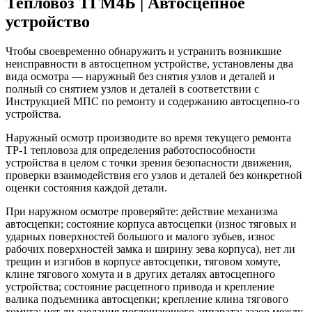
Тепловоз ТГМ4Б | Автосцепное
устройство
Чтобы своевременно обнаружить и устранить возникшие
неисправности в автосцепном устройстве, установлены два
вида осмотра — наружный без снятия узлов и деталей и
полный со снятием узлов и деталей в соответствии с
Инструкцией МПС по ремонту и содержанию автосцепно-го
устройства.
Наружный осмотр производите во время текущего ремонта
ТР-1 тепловоза для определения работоспособности
устройства в целом с точки зрения безопасности движения,
проверки взаимодействия его узлов и деталей без конкретной
оценки состояния каждой детали.
При наружном осмотре проверяйте: действие механизма
автосцепки; состояние корпуса автосцепки (износ тяговых и
ударных поверхностей большого и малого зубьев, износ
рабочих поверхностей замка и ширину зева корпуса), нет ли
трещин и изгибов в корпусе автосцепки, тяговом хомуте,
клине тягового хомута и в других деталях автосцепного
устройства; состояние расцепного привода и крепление
валика подъемника автосцепки; крепление клина тягового
хомута; нет ли заедания поглощающего аппарата; зазор между