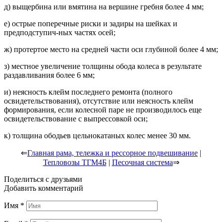
д) выщербина или вмятина на вершине гребня более 4 мм;
е) острые поперечные риски и задиры на шейках и
предподступич-ных частях осей;
ж) протертое место на средней части оси глубиной более 4 мм;
з) местное увеличение толщины обода колеса в результате
раздавливания более 6 мм;
и) неясность клейм последнего ремонта (полного
освидетельствования), отсутствие или неясность клейм
формирования, если колесной паре не производилось еще
освидетельствование с выпрессовкой оси;
к) толщина ободьев цельнокатаных колес менее 30 мм.
⇐
Главная рама, тележка и рессорное подвешивание
|
Тепловозы ТГМ4Б
|
Песочная система
⇒
Поделиться с друзьями
Добавить комментарий
Имя
*