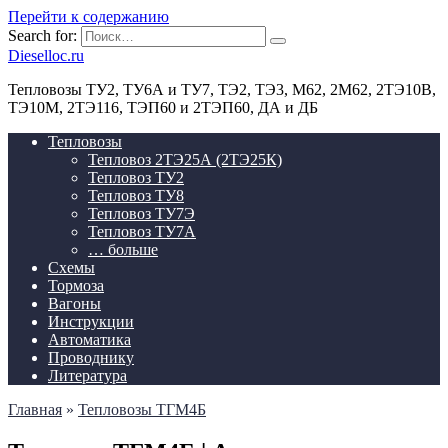
Перейти к содержанию
Search for:
Dieselloc.ru
Тепловозы ТУ2, ТУ6А и ТУ7, ТЭ2, ТЭ3, М62, 2М62, 2ТЭ10В,
ТЭ10М, 2ТЭ116, ТЭП60 и 2ТЭП60, ДА и ДБ
Тепловозы
Тепловоз 2ТЭ25А (2ТЭ25К)
Тепловоз ТУ2
Тепловоз ТУ8
Тепловоз ТУ7Э
Тепловоз ТУ7А
… больше
Схемы
Тормоза
Вагоны
Инструкции
Автоматика
Проводнику
Литература
Главная
»
Тепловозы ТГМ4Б