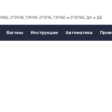
 2М62, 2ТЭ10В, ТЭ10М, 2ТЭ116, ТЭП60 и 2ТЭП60, ДА и ДБ
Вагоны
Инструкции
Автоматика
Пров