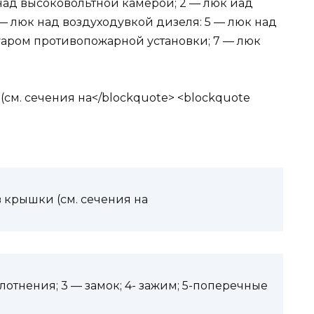
 над высоковольтной камерой; 2 — люк иад
 — люк над воздуходувкой дизеля: 5 — люк над
уаром противопожарной установки; 7 — люк
 крышки (см. сечения на
уплотнения; 3 — замок; 4- зажим; 5-поперечные