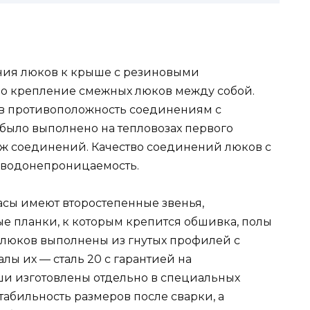
ения люков к крыше с резиновыми
но крепление смежных люков между собой.
 в противоположность соединениям с
 было выполнено на тепловозах первого
аж соединений. Качество соединений люков с
 водонепроницаемость.
асы имеют второстепенные звенья,
 планки, к которым крепится обшивка, полы
и люков выполнены из гнутых профилей с
алы их — сталь 20 с гарантией на
ши изготовлены отдельно в специальных
абильность размеров после сварки, а