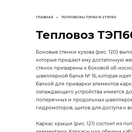
ГЛАВНАЯ
»
ТЕПЛОВОЗЫ ТЭП60 И 2ТЭП60
Тепловоз ТЭП60
Боковые стенки кузова (рис. 120) вып
которые придают ему достаточную же
стенок приварены к боковой об-носно
швеллерной балке № 16, которая идет
балкой для приварки элементов карк
охлаждающего устройства имеется до
поперечных и продольных швеллеров,
гидромоторов, щитов для доступа к 
Каркас крыши (рис. 121) состоит из 
элементами. Каркасы над обеими ка