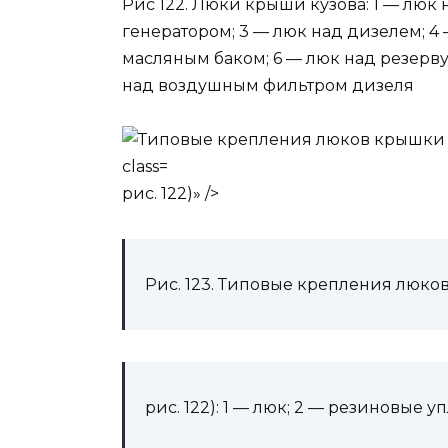
Рис 122. Люки крыши кузова: 1 — люк
генератором; 3 — люк над дизелем; 4
масляным баком; 6 — люк над резерв
над воздушным фильтром дизеля
рис. 122)» />
Рис. 123. Типовые крепления люков
рис. 122): 1 — люк; 2 — резиновые 