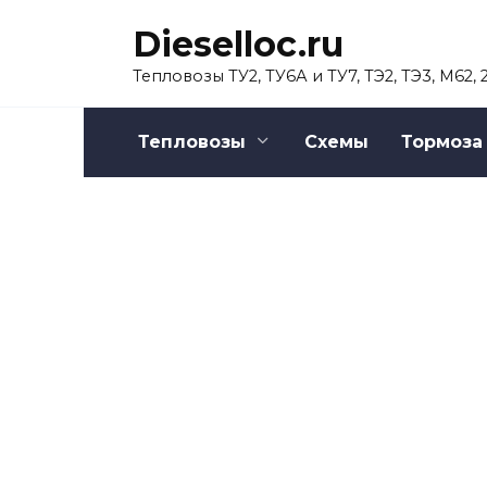
Перейти
Dieselloc.ru
к
содержанию
Тепловозы ТУ2, ТУ6А и ТУ7, ТЭ2, ТЭ3, М62,
Тепловозы
Схемы
Тормоза