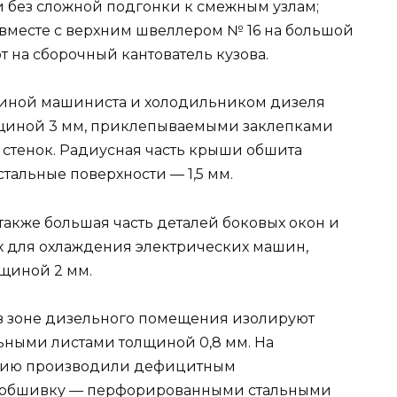
и без сложной подгонки к смежным узлам;
 вместе с верхним швеллером № 16 на большой
т на сборочный кантователь кузова.
биной машиниста и холодильником дизеля
иной 3 мм, приклепываемыми заклепками
 стенок. Радиусная часть крыши обшита
тальные поверхности — 1,5 мм.
также большая часть деталей боковых окон и
ух для охлаждения электрических машин,
лщиной 2 мм.
 в зоне дизельного помещения изолируют
ьными листами толщиной 0,8 мм. На
яцию производили дефицитным
, обшивку — перфорированными стальными