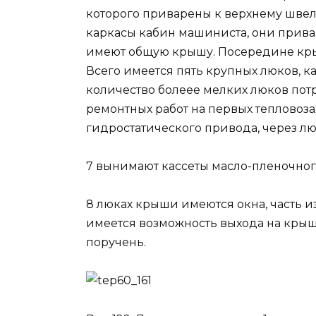
которого приварены к верхнему швел
каркасы кабин машиниста, они привар
имеют общую крышу. Посередине крыш
Всего имеется пять крупных люков, 
количество болеее мелких люков пот
ремонтных работ на первых тепловозах
гидростатического привода, через л
7 вынимают кассеты масло-пленочног
8 люках крыши имеются окна, часть из
имеется возможность выхода на крыш
поручень.