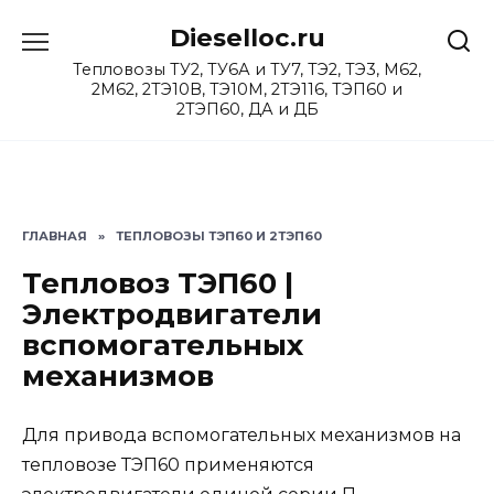
Перейти
Dieselloc.ru
к
содержанию
Тепловозы ТУ2, ТУ6А и ТУ7, ТЭ2, ТЭ3, М62,
2М62, 2ТЭ10В, ТЭ10М, 2ТЭ116, ТЭП60 и
2ТЭП60, ДА и ДБ
ГЛАВНАЯ
»
ТЕПЛОВОЗЫ ТЭП60 И 2ТЭП60
Тепловоз ТЭП60 |
Электродвигатели
вспомогательных
механизмов
Для привода вспомогательных механизмов на
тепловозе ТЭП60 применяются