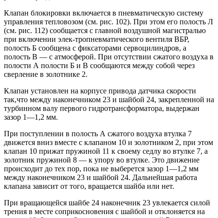
Клапан блокировки включается в пневматическую систему
управления тепловозом (см. рис. 102). При этом его полость Л
(см. рис. 112) сообщается с главной воздушной магистралью
при включении элек-тропневматического вентиля ВБР,
полость Б сообщена с фиксаторами сервоцилиндров, а
полость В — с атмосферой. При отсутствии сжатого воздуха в
полости А полости Б и В сообщаются между собой через
сверление в золотнике 2.
Клапан установлен на корпусе привода датчика скорости
так,что между наконечником 23 и шайбой 24, закрепленной на
турбинном валу первого гидротрансформатора, выдержан
зазор 1—1,2 мм.
При поступлении в полость А сжатого воздуха втулка 7
движется вниз вместе с клапаном 10 и золотником 2, при этом
клапан 10 прижат пружиной 11 к своему седлу во втулке 7, а
золотник пружиной 8 — к упору во втулке. Это движение
происходит до тех пор, пока не выберется зазор 1—1,2 мм
между наконечником 23 и шайбой 24. Дальнейшая работа
клапана зависит от того, вращается шайба или нет.
При вращающейся шайбе 24 наконечник 23 увлекается силой
трения в месте соприкосновения с шайбой и отклоняется на