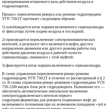
проворачивания вторичного вала действием воздуха в
гидроаппаратах.
Процесс переключения реверса или режима гидропередачи
УГП 750/2Т протекает следующим образом:
1) освобождается шток поршня включенного сервоцилиндра
от фиксатора путем подачи воздуха в последний;
2) производится переключение электропневматических
вентилей, в результате чего включается муфта другого
направления движения или другого режима работы под
действием давления воздуха в рабочей полости
сервоцилиндра, связанного с этой муфтой;
3) фиксируется шток поршня включенного сервоцилиндра.
В схему управления переключением реверс-режима
гидропередачи УГП 750/2Т в отличие от рассмотренной в § 2
гл. II схемы управления реверс-режимом гидропередачи УГП
750-1200 введен блок реле гидродоворота. Назначение его —
обеспечить автоматическое импульсное включение
электрогидравлического вентиля первого
гидротрансформатора для доворота подвижных муфт до
включаемого положения при их возможном попадании «зуб в
зуб» во время переключения реверс-режима.