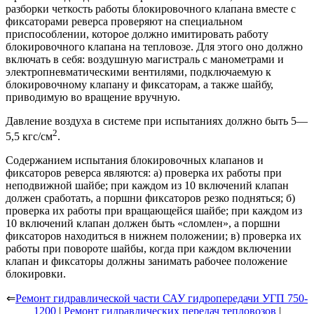
разборки четкость работы блокировочного клапана вместе с
фиксаторами реверса проверяют на специальном
приспособлении, которое должно имитировать работу
блокировочного клапана на тепловозе. Для этого оно должно
включать в себя: воздушную магистраль с манометрами и
электропневматическими вентилями, подключаемую к
блокировочному клапану и фиксаторам, а также шайбу,
приводимую во вращение вручную.
Давление воздуха в системе при испытаниях должно быть 5—
2
5,5 кгс/см
.
Содержанием испытания блокировочных клапанов и
фиксаторов реверса являются: а) проверка их работы при
неподвижной шайбе; при каждом из 10 включений клапан
должен сработать, а поршни фиксаторов резко подняться; б)
проверка их работы при вращающейся шайбе; при каждом из
10 включений клапан должен быть «сломлен», а поршни
фиксаторов находиться в нижнем положении; в) проверка их
работы при повороте шайбы, когда при каждом включении
клапан и фиксаторы должны занимать рабочее положение
блокировки.
⇐
Ремонт гидравлической части САУ гидропередачи УГП 750-
1200
|
Ремонт гидравлических передач тепловозов
|