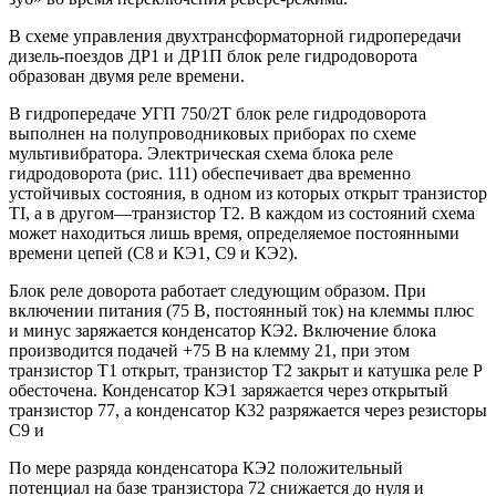
В схеме управления двухтрансформаторной гидропередачи
дизель-поездов ДР1 и ДР1П блок реле гидродоворота
образован двумя реле времени.
В гидропередаче УГП 750/2Т блок реле гидродоворота
выполнен на полупроводниковых приборах по схеме
мультивибратора. Электрическая схема блока реле
гидродоворота (рис. 111) обеспечивает два временно
устойчивых состояния, в одном из которых открыт транзистор
ТІ, а в другом—транзистор Т2. В каждом из состояний схема
может находиться лишь время, определяемое постоянными
времени цепей (С8 и КЭ1, С9 и КЭ2).
Блок реле доворота работает следующим образом. При
включении питания (75 В, постоянный ток) на клеммы плюс
и минус заряжается конденсатор КЭ2. Включение блока
производится подачей +75 В на клемму 21, при этом
транзистор Т1 открыт, транзистор Т2 закрыт и катушка реле Р
обесточена. Конденсатор КЭ1 заряжается через открытый
транзистор 77, а конденсатор К32 разряжается через резисторы
С9 и
По мере разряда конденсатора КЭ2 положительный
потенциал на базе транзистора 72 снижается до нуля и