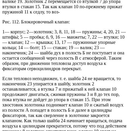
валике 19. Золотник 2 перемещается со втулкой 7 до упора
втулки в стакан 15. Так как клапан 10 по-прежнему прижат
пружиной 11 к седлу, то воз-
Рис. 112. Блокировочный клапан:
1— корпус; 2—золотник; 3, 8, 11, 18 — пружины; 4, 20, 21 —
штифіьі; 5 — пробка; б, 9, 16 — манжеты; 7, 22 — втулки; 10
— клапан; 12 — крышка; 13, 17 — пружинные упорные
кольца; 14 — болт; 15 — стакан; 19 — валик; 23 —
наконечник; 24 — шайба дух в полость Б не поступает и она
остается сообщенной через полость В с атмосферой. Таким
образом, при движении тепловоза доступ воздуха к
фиксаторам сервоцилиндров перекрыт.
Если тепловоз неподвижен, т. е. шайба 24 не вращается, то
наконечник 23 упирается в шайбу, золотник 2
останавливается, а втулка 7 и прижатый к ней клапан 10
продолжают двигаться, сжимая пружины 3 и 8 до тех пор,
пока втулка не дойдет до упора в стакан 15. При этом
хвостовик золотника поднимает клапан 10 и сжатый воздух
из полости А попадет в полость Б и далее в цилиндры
фиксаторов, так как сверление в золотнике закроется
клапаном. Как только шайба 24 начинает вращаться, подача
воздуха к цилиндрам прекратится, потому что под действием