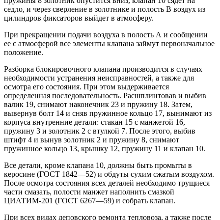
пружины 8 золотник опустится вниз, клапан 10 сядет на
седло, и через сверление в золотнике и полость В воздух из
цилиндров фиксаторов выйдет в атмосферу.
При прекращении подачи воздуха в полость А и сообщении
ее с атмосферой все элементы клапана займут первоначальное
положение.
Разборка блокировочного клапана производится в случаях
необходимости устранения неисправностей, а также для
осмотра его состояния. При этом выдерживается
определенная последовательность. Расшплинтовав и выбив
валик 19, снимают наконечник 23 и пружину 18. Затем,
вывернув болт 14 и сняв пружинное кольцо 17, вынимают из
корпуса внутренние детали: стакан 15 с манжетой 16,
пружину 3 и золотник 2 с втулкой 7. После этого, выбив
штифт 4 и вынув золотник 2 и пружину 8, снимают
пружинное кольцо 13, крышку 12, пружину 11 и клапан 10.
Все детали, кроме клапана 10, должны быть промыты в
керосине (ГОСТ 1842—52) и обдуты сухим сжатым воздухом.
После осмотра состояния всех деталей необходимо трущиеся
части смазать, полости манжет наполнить смазкой
ЦИАТИМ-201 (ГОСТ 6267—59) и собрать клапан.
При всех видах деповского ремонта тепловоза, а также после