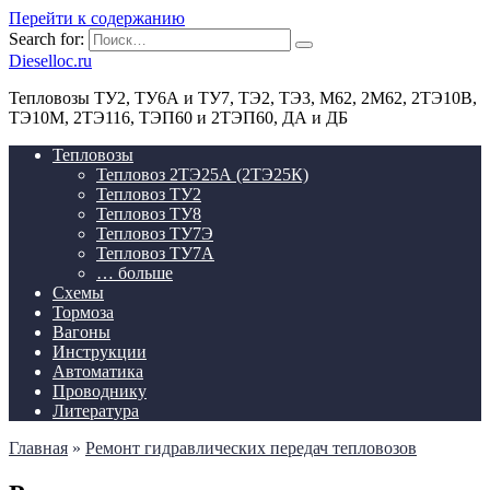
Перейти к содержанию
Search for:
Dieselloc.ru
Тепловозы ТУ2, ТУ6А и ТУ7, ТЭ2, ТЭ3, М62, 2М62, 2ТЭ10В,
ТЭ10М, 2ТЭ116, ТЭП60 и 2ТЭП60, ДА и ДБ
Тепловозы
Тепловоз 2ТЭ25А (2ТЭ25К)
Тепловоз ТУ2
Тепловоз ТУ8
Тепловоз ТУ7Э
Тепловоз ТУ7А
… больше
Схемы
Тормоза
Вагоны
Инструкции
Автоматика
Проводнику
Литература
Главная
»
Ремонт гидравлических передач тепловозов