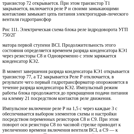
транзистор 72 открывается. При этом транзистор Т1
закрывается, включается реле Р и своими замыкающими
контактами замыкает цепь питания электрогидрав-лического
вентиля гидротрансфор
Рис 111. Электрическая схема блока реле іидродоворота УГП
750/2Г
матора первой ступени ВСІ. Продолжительность этого
состояния определяется временем разряда конденсатора КЭ1
через резисторы С8 и Одновременно с этим заряжается
конденсатор КЭ2.
В момент завершения разряда конденсатора КЭ1 открывается
транзистор 77, а Т2 закрывается Реле Р отключается, в
результате чего первый гидротрансформатор опорожняется в
течение разряда конденсатора КЭ2. Импульсный режим
работы блока продолжается до прекращения подачи питания
на клемму 21 посредством контактов реле движения.
Импульсное включение реле Р на 1,5 с через каждые 3 с
обеспечивается выбором элементов схемы и настройки
посредством переменных резисторов С8 и С9. При этом
поворот оси резистора С8 по часовой стрелке приводит к
увеличению времени включения вентиля ВСІ, а С9 — к