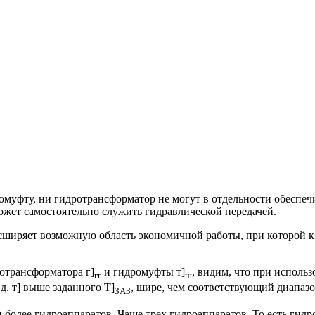
ромуфту, ни гидротрансформатор не могут в отдельности обеспе
ожет самостоятельно служить гидравлической передачей.
сширяет возможную область экономичной работы, при которой к.
отрансформатора г]
и гидромуфты т]
, видим, что при исполь
гг
ш
. т] выше заданного Т]
, шире, чем соответствующий диапазо
ЗАЗ
и более гидроаппаратов. Чаще трех гидроаппаратов. То есть ги