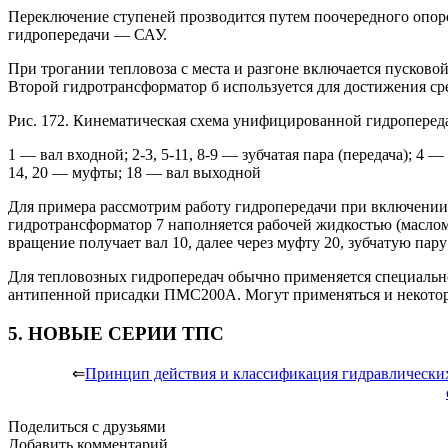
Переключение ступеней прозводится путем поочередного опо
гидропередачи — САУ.
При трогании тепловоза с места и разгоне включается пусковой
Второй гидротрансформатор б используется для достижения сре
Рис. 172. Кинематическая схема унифицированной гидроперед
1 — вал входной; 2-3, 5-11, 8-9 — зубчатая пара (передача); 4
14, 20 — муфты; 18 — вал выходной
Для примера рассмотрим работу гидропередачи при включении
гидротрансформатор 7 наполняется рабочей жидкостью (маслом)
вращение получает вал 10, далее через муфту 20, зубчатую пару
Для тепловозных гидропередач обычно применяется специально
антипенной присадки ПМС200А. Могут применяться и некоторы
5. НОВЫЕ СЕРИИ ТПС
⇐
Принцип действия и классификация гидравлически
Поделиться с друзьями
Добавить комментарий