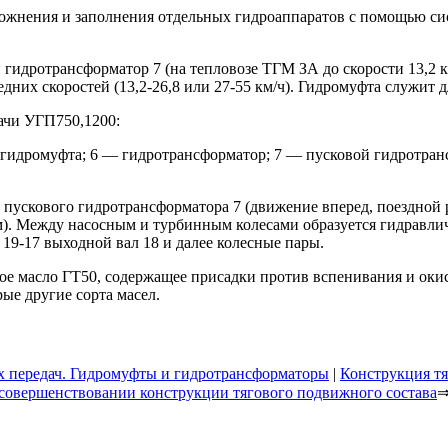
рожнения и заполнения отдельных гидроаппаратов с помощью с
 гидротрансформатор 7 (на тепловозе ТГМ ЗА до скорости 13,2 к
дних скоростей (13,2-26,8 или 27-55 км/ч). Гидромуфта служит 
ачи УГП750,1200:
 — гидромуфта; 6 — гидротрансформатор; 7 — пусковой гидротрансфо
 пускового гидротрансформатора 7 (движение вперед, поездной
. Между насосным и турбинным колесами образуется гидравличес
 19-17 выходной вал 18 и далее колесные пары.
е масло ГТ50, содержащее присадки против вспенивания и окис
е другие сорта масел.
х передач. Гидромуфты и гидротрансформаторы
|
Конструкция тя
совершенствовании конструкции тягового подвижного состава