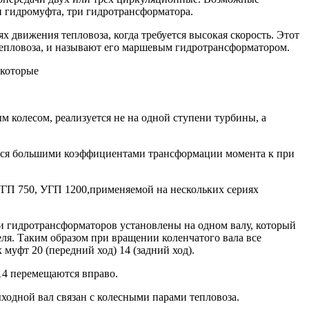
и гидромуфта, три гидротрансформатора.
х движения тепловоза, когда требуется высокая скорость. Этот
епловоза, и называют его маршевым гидротрансформатором.
 которые
 колесом, реализуется не на одной ступени турбины, а
ются большими коэффициентами трансформации момента к при
ГП 750, УГП 1200,применяемой на нескольких сериях
 и гидротрансформаторов установлены на одном валу, который
зеля. Таким образом при вращении коленчатого вала все
муфт 20 (передний ход) 14 (задний ход).
14 перемещаются вправо.
ходной вал связан с колесными парами тепловоза.