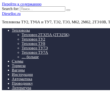
Перейти к содержанию
Search for:
Dieselloc.ru
Тепловозы ТУ2, ТУ6А и ТУ7, ТЭ2, ТЭ3, М62, 2М62, 2ТЭ10В,
Тепловозы
Тепловоз 2ТЭ25А (2ТЭ25К)
Тепловоз ТУ2
Тепловоз ТУ8
Тепловоз ТУ7Э
Тепловоз ТУ7А
… больше
Схемы
Тормоза
Вагоны
Инструкции
Автоматика
Проводнику
Литература