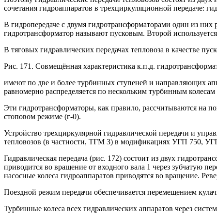
сочетания гидроаппаратов в трехциркуляционной передаче: ги
В гидропередаче с двумя гидротрансформаторами один из них ра
гидротрансформатор называют пусковым. Второй используется
В тяговых гидравлических передачах тепловоза в качестве пу
Рис. 171. Совмещённая характеристика к.п.д. гидротрансформа
имеют по две и более турбинных ступеней и направляющих аппа
равномерно распределяется по нескольким турбинным колесам 
Эти гидротрансформаторы, как правило, рассчитываются на п
стоповом режиме (г-0).
Устройство трехциркулярной гидравлической передачи и упра
тепловозов (в частности, ТГМ 3) в модификациях УГП 750, УГ
Гидравлическая передача (рис. 172) состоит из двух гидротра
приводится во вращение от входного вала 1 через зубчатую пер
насосные колеса гидроаппаратов приводятся во вращение. Реве
Поездной режим передачи обеспечивается перемещением кулач
Турбинные колеса всех гидравлических аппаратов через систем