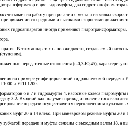
дротрансформатор и две гидромуфты, два гидротрансформатора 
ссчитывает на работу при трогании с места и на малых скоростя
 при движении со средними и высокими скоростями движения т
сковых гидроаппаратов иногда применяют гидротрансформаторы,
тора.
ратов. В этих аппаратах напор жидкости, создаваемый насосным
(ступеням).
ониженные передаточные отношения (г-0,3-Ю,45), характеризу
вления на примере унифицированной гидравлической передачи У
П 1000 и УГП 1200.
нсформаторов б и 7 и гидромуфты 4, насосные колеса гидромуфты
едачу 3-2. Входной вал получает привод от коленчатого вала ди
рсирование передачи осуществляется переключением кулачковых 
ковых муфт 20 и 14 влево. При маневровом режиме муфты 20 и 
у зубчатой передачи и муфты связаны с выходным валом 18, а вы