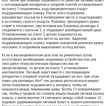
оси. Затем при помощи подъемного устройства тяговый хомут
с поглощающим аппаратом и упорной плитой устанавливают
на плиту 5 подъемника, куда предварительно кладут
поддерживающую планку. После этого подъемник
передвигают под вагон в необходимое место и подсоединяют
к источнику сжатого воздуха. Рукоятку трехходового крана
ставят в положение, при котором масЛопровод цилиндра 4
соединяется с насосом 3, и открывают разобщительный кран.
Установленные на плите 5 детали поднимутся на
предназначенное для них место на вагоне. Закрепив
поддерживающую планку, поршни поворотом рукоятки крана
опускают, и подъемник выкатывают из-под вагона.
Если в вагоноремонтном цехе или на ремонтных путях
отсутствуют необходимые подъемные устройства или для
этих работ технологическим процессом они не
предусмотрены, то детали на плиту 5 устанавливают
кантователем. Тяговый хомут вместе с поглощающим
аппаратом и упорной плитой укладывают на пол, при этом
ушки для крепящих бол* тов должны располагаться кверху;
затем подъемник пододвигают к аппарату, чтобы он
находился между боковинами рамы. Болты 13 поворачивают
так, чтобы в прорези их головок вошла нижняя тяговая полоса
хомута, а затем винтом 14 стягивают между собой планки 12,
надежно удерживающие тяговый хомут в захвате кантователя.