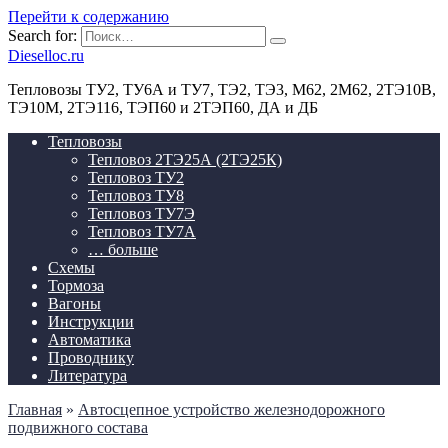
Перейти к содержанию
Search for:
Dieselloc.ru
Тепловозы ТУ2, ТУ6А и ТУ7, ТЭ2, ТЭ3, М62, 2М62, 2ТЭ10В,
ТЭ10М, 2ТЭ116, ТЭП60 и 2ТЭП60, ДА и ДБ
Тепловозы
Тепловоз 2ТЭ25А (2ТЭ25К)
Тепловоз ТУ2
Тепловоз ТУ8
Тепловоз ТУ7Э
Тепловоз ТУ7А
… больше
Схемы
Тормоза
Вагоны
Инструкции
Автоматика
Проводнику
Литература
Главная
»
Автосцепное устройство железнодорожного
подвижного состава