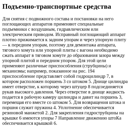
Подъемно-транспортные средства
Для снятия с подвижного состава и постановки на него
поглощающих аппаратов применяют специальные
подъемники с воздушным, гидравлическим или
электрическим приводом. Исправный поглощающий аппарат
плотно прижимается к задним упорам и через упорную плиту
— к передним упорам, поэтому для демонтажа аппарата,
тягового хомута или упорной плиты с вагона необходимо
сжать аппарат в тяговом хомуте до образования зазора между
упорной плитой и передним упором. Для этой цели
применяют различные приспособления (струбцины) и
механизмы; например, показанное на рис. 194
приспособление представляет собой гидроцилиндр 7, в
котором расположен поршень 3 со штоком 5. Днище цилиндра
имеет отверстие, к которому через штуцер 8 подсоединяется
рукав высокого давления. Через отверстие в днище жидкость
подается в рабочую камеру цилиндра и давит на поршень 3,
перемещая его вместе со штоком 5. Для возвращения штока и
поршня служит пружина 4. Уплотнение обеспечивается
резиновой манжетой 2. Для закрепления гидрострубцины на
крышке 6 имеются упоры 7 Направление движению штоКа
обеспечивается крышкой 6.