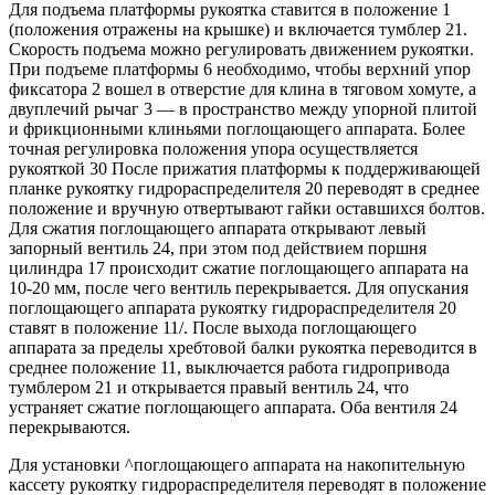
Для подъема платформы рукоятка ставится в положение 1
(положения отражены на крышке) и включается тумблер 21.
Скорость подъема можно регулировать движением рукоятки.
При подъеме платформы 6 необходимо, чтобы верхний упор
фиксатора 2 вошел в отверстие для клина в тяговом хомуте, а
двуплечий рычаг 3 — в пространство между упорной плитой
и фрикционными клиньями поглощающего аппарата. Более
точная регулировка положения упора осуществляется
рукояткой 30 После прижатия платформы к поддерживающей
планке рукоятку гидрораспределителя 20 переводят в среднее
положение и вручную отвертывают гайки оставшихся болтов.
Для сжатия поглощающего аппарата открывают левый
запорный вентиль 24, при этом под действием поршня
цилиндра 17 происходит сжатие поглощающего аппарата на
10-20 мм, после чего вентиль перекрывается. Для опускания
поглощающего аппарата рукоятку гидрораспределителя 20
ставят в положение 11/. После выхода поглощающего
аппарата за пределы хребтовой балки рукоятка переводится в
среднее положение 11, выключается работа гидропривода
тумблером 21 и открывается правый вентиль 24, что
устраняет сжатие поглощающего аппарата. Оба вентиля 24
перекрываются.
Для установки ^поглощающего аппарата на накопительную
кассету рукоятку гидрораспределителя переводят в положение