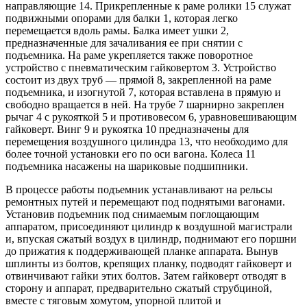
направляющие 14. Прикрепленные к раме ролики 15 служат
подвижными опорами для балки 1, которая легко
перемещается вдоль рамы. Балка имеет ушки 2,
предназначенные для зачаливания ее при снятии с
подъемника. На раме укрепляется также поворотное
устройство с пневматическим гайковертом 3. Устройство
состоит из двух труб — прямой 8, закрепленной на раме
подъемника, и изогнутой 7, которая вставлена в прямую и
свободно вращается в ней. На трубе 7 шарнирно закреплен
рычаг 4 с рукояткой 5 и противовесом 6, уравновешивающим
гайковерт. Винг 9 и рукоятка 10 предназначены для
перемещения воздушного цилиндра 13, что необходимо для
более точной установки его по оси вагона. Колеса 11
подъемника насажены на шариковые подшипники.
В процессе работы подъемник устанавливают на рельсы
ремонтных путей и перемещают под поднятыми вагонами.
Установив подъемник под снимаемым поглощающим
аппаратом, присоединяют цилиндр к воздушной магистрали
и, впуская сжатый воздух в цилиндр, поднимают его поршни
до прижатия к поддерживающей планке аппарата. Вынув
шплинты из болтов, крепящих планку, подводят гайковерт и
отвинчивают гайки этих болтов. Затем гайковерт отводят в
сторону и аппарат, предварительно сжатый струбциной,
вместе с тяговым хомутом, упорной плитой и