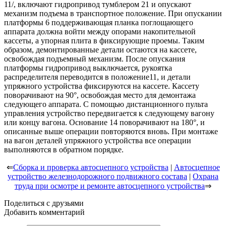
11/, включают гидропривод тумблером 21 и опускают
механизм подъема в транспортное положение. При опускании
платформы 6 поддерживающая планка поглощающего
аппарата должна войти между опорами накопительной
кассеты, а упорная плита в фиксирующие проемы. Таким
образом, демонтированные детали остаются на кассете,
освобождая подъемный механизм. После опускания
платформы гидропривод выключается, рукоятка
распределителя переводится в положение11, и детали
упряжного устройства фиксируются на кассете. Кассету
поворачивают на 90°, освобождая место для демонтажа
следующего аппарата. С помощью дистанционного пульта
управления устройство передвигается к следующему вагону
или концу вагона. Основание 14 поворачивают на 180°, и
описанные выше операции повторяются вновь. При монтаже
на вагон деталей упряжного устройства все операции
выполняются в обратном порядке.
⇐
Сборка и проверка автосцепного устройства
|
Автосцепное
устройство железнодорожного подвижного состава
|
Охрана
труда при осмотре и ремонте автосцепного устройства
⇒
Поделиться с друзьями
Добавить комментарий