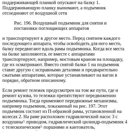
поддерживающей планкой опускают на балку 1.
Поддерживающую планку вынимают, а подъемник
отсоединяют от воздушной сети
Рис. 196. Воздушный подъемник для снятия и
постановки поглощающих аппаратов
и транспортируют в другое место. Перед снятием каждого
последующего аппарата, чтобы освободить для него место,
балку передвигают вдоль рамы подъемника. Когда все места
на балке заполняются, ее вместе с аппаратами
транспортируют, например, мостовым краном на площадку,
где их осматривают. Вместо снятой балки 1 на подъемник
ставят другую с исправными деталями и предварительно
сжатыми аппаратами, которые устанавливают на вагон в
порядке, обратном описанному.
Если ремонт тележек предусмотрен на том же пути, где и
ремонт кузова, то тележки препятствуют передвижению
подъемника. Тогда применяют передвижные механизмы,
например подъемник, показанный на рис. 197. Этот
подъемник состоит из П-образной рамы, установленной на
колесах 2. На раме расположен гидравлический насос 3 с
воздушны^ приводом, гидравлический цилиндр-подъемник 4
с телескопическим^ поршнями и кантователь,