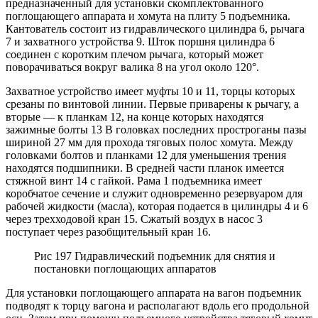
предназначенный для установки скомплектованного
поглощающего аппарата и хомута на плиту 5 подъемника.
Кантователь состоит из гидравлического цилиндра 6, рычага
7 и захватного устройства 9. Шток поршня цилиндра 6
соединен с коротким плечом рычага, который может
поворачиваться вокруг валика 8 на угол около 120°.
Захватное устройство имеет муфты 10 и 11, торцы которых
срезаны по винтовой линии. Первые приварены к рычагу, а
вторые — к планкам 12, на конце которых находятся
зажимные болты 13 В головках последних простроганы пазы
шириной 27 мм для прохода тяговых полос хомута. Между
головками болтов и планками 12 для уменьшения трения
находятся подшипники. В средней части планок имеется
стяжной винт 14 с гайкой. Рама 1 подъемника имеет
коробчатое сечение и служит одновременно резервуаром для
рабочей жидкости (масла), которая подается в цилиндры 4 и 6
через трехходовой кран 15. Сжатый воздух в насос 3
поступает через разобщительный кран 16.
Рис 197 Гидравлический подъемник для снятия и
постановки поглощающих аппаратов
Для установки поглощающего аппарата на вагон подъемник
подводят к торцу вагона и располагают вдоль его продольной