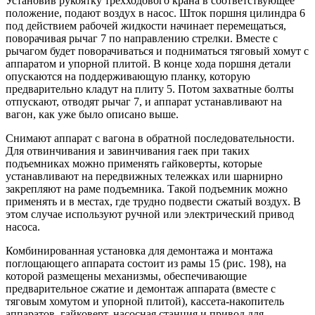
Установив рукоятку трехходового крана в соответствующее
положение, подают воздух в насос. Шток поршня цилиндра 6
под действием рабочей жидкости начинает перемещаться,
поворачивая рычаг 7 по направлению стрелки. Вместе с
рычагом будет поворачиваться и подниматься тяговый хомут с
аппаратом и упорной плитой. В конце хода поршня детали
опускаются на поддерживающую планку, которую
предварительно кладут на плиту 5. Потом захватные болты
отпускают, отводят рычаг 7, и аппарат устанавливают на
вагон, как уже было описано выше.
Снимают аппарат с вагона в обратной последовательности.
Для отвинчивания и завинчивания гаек при таких
подъемниках можно применять гайковерты, которые
устанавливают на передвижных тележках или шарнирно
закрепляют на раме подъемника. Такой подъемник можно
применять и в местах, где трудно подвести сжатый воздух. В
этом случае используют ручной или электрический привод
насоса.
Комбинированная установка для демонтажа и монтажа
поглощающего аппарата состоит из рамы 15 (рис. 198), на
которой размещены механизмы, обеспечивающие
предварительное сжатие и демонтаж аппарата (вместе с
тяговым хомутом и упорной плитой), кассета-накопитель
аппаратов, гайковерт, насосная станция и привод для