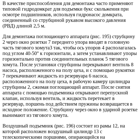
В качестве приспособления для демонтажа часто применяют
типовой гидродомкрат для подъемки букс скольжения при
осмотре подшипников, используя гидронасос домкрата,
соединенный со струбциной рукавом высокого давления
(РВД) длиной 2,5 м.
Для демонтажа поглощающего аппарата (рис. 195) струбцину
2 через окно розетки 7 переднего упора вводят в головную
часть тягового хомута3 так, чтобы ось упоров 4 располагалась
под углом 40-50° к горизонтали, а затем устанавливают упоры
горизонтально против соединительных планок 5 тягового
хомута. После установки струбцины перекрывают вентиль 8
насоса, расположенного на полу цеха, и с помощью рукоятки
7 перекачивают жидкость из резервуара 6 насоса,
расположенного на полу цеха, в рабочую камеру цилиндра
струбцины 2, сжимая поглощающий аппарат. После снятия
аппарата с помощью подъемника открывают перепускной
клапан, используя вентиль, и жидкость перетекает в
резервуар, поршень под действием пружины возвращается в
исходное положение. Струбцину через окно в ударной розетке
вынимают из тягового хомута.
Воздушный подъемник (рис. 196) состоит из рамы 12, на
которой расположен воздушный цилиндр 13 с
телескопическими поршнями, опирающийся на