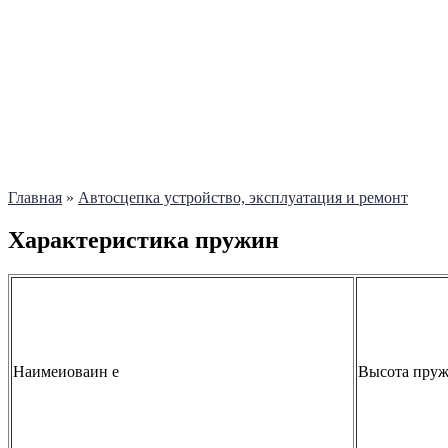
Главная
»
Автосцепка устройство, эксплуатация и ремонт
Характеристика пружин
Наимеиоваин е
Высота пру