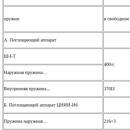
пружин
в свободном
А. Поглощающий аппарат
Ш-І-Т
400±|
Наружная пружина…
Внутренняя пружина..,
370ІЗ
Б. Поглощающий аппарат ЦНИИ-Н6
Пружина наружная…
216+3