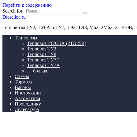
Перейти к содержанию
Search for:
Dieselloc.ru
Тепловозы ТУ2, ТУ6А и ТУ7, ТЭ2, ТЭ3, М62, 2М62, 2ТЭ10В,
Тепловозы
Тепловоз 2ТЭ25А (2ТЭ25К)
Тепловоз ТУ2
Тепловоз ТУ8
Тепловоз ТУ7Э
Тепловоз ТУ7А
… больше
Схемы
Тормоза
Вагоны
Инструкции
Автоматика
Проводнику
Литература