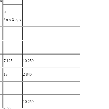
 к
и
° я о X о, х
7,125
10 250
13
2 840
10 250
3,56