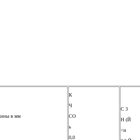
К
Ч
С 3
жины в мм
СО
Н (Й
ь
<и
0,0