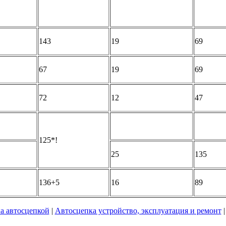
143
19
69
67
19
69
72
12
47
125*!
25
135
136+5
16
89
а автосцепкой
|
Автосцепка устройство, эксплуатация и ремонт