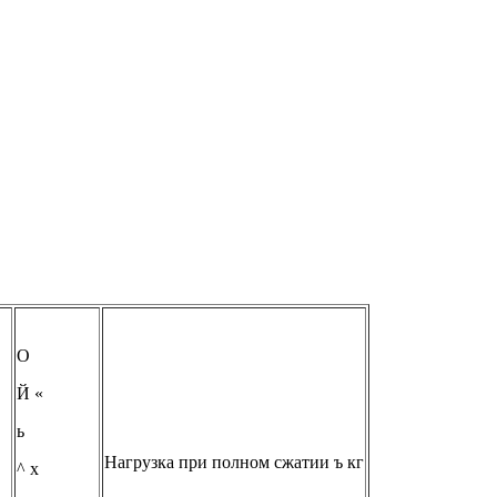
О
Й «
ь
Нагрузка при полном сжатии ъ кг
^ х