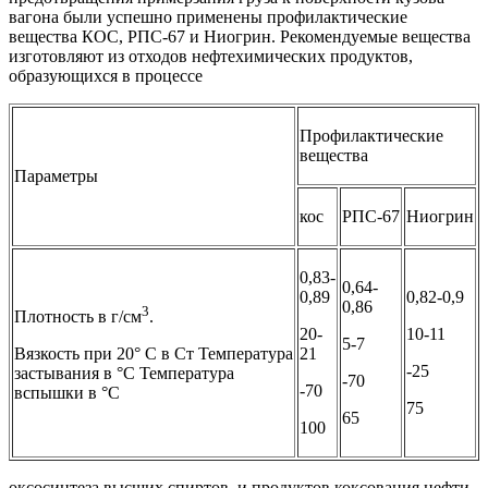
вагона были успешно применены профилактические
вещества КОС, РПС-67 и Ниогрин. Рекомендуемые вещества
изготовляют из отходов нефтехимических продуктов,
образующихся в процессе
Профилактические
вещества
Параметры
кос
РПС-67
Ниогрин
0,83-
0,64-
0,89
0,82-0,9
0,86
3
Плотность в г/см
.
20-
10-11
5-7
21
Вязкость при 20° С в Ст Температура
-25
застывания в °С Температура
-70
-70
вспышки в °С
75
65
100
оксосинтеза высших спиртов, и продуктов коксования нефти.