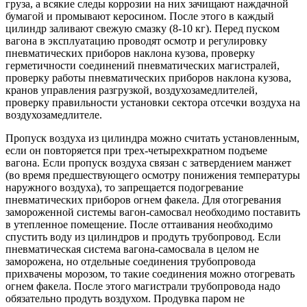
груза, а всякие следы коррозии на них зачищают наждачной
бумагой и промывают керосином. После этого в каждый
цилиндр заливают свежую смазку (8-10 кг). Перед пуском
вагона в эксплуатацию проводят осмотр и регулировку
пневматических приборов наклона кузова, проверку
герметичности соединений пневматических магистралей,
проверку работы пневматических приборов наклона кузова,
кранов управления разгрузкой, воздухозамедлителей,
проверку правильности установки сектора отсечки воздуха на
воздухозамедлителе.
Пропуск воздуха из цилиндра можно считать установленным,
если он повторяется при трех-четырехкратном подъеме
вагона. Если пропуск воздуха связан с затвердением манжет
(во время предшествующего осмотру понижения температуры
наружного воздуха), то запрещается подогревание
пневматических приборов огнем факела. Для отогревания
замороженной системы вагон-самосвал необходимо поставить
в утепленное помещение. После оттаивания необходимо
спустить воду из цилиндров и продуть трубопровод. Если
пневматическая система вагона-самосвала в целом не
заморожена, но отдельные соединения трубопровода
прихвачены морозом, то такие соединения можно отогревать
огнем факела. После этого магистрали трубопровода надо
обязательно продуть воздухом. Продувка паром не