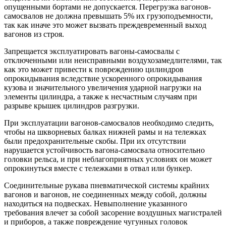
опущенными бортами не допускается. Перегрузка вагонов-
самосвалов не должна превышать 5% их грузоподъемности,
так как иначе это может вызвать преждевременный выход
вагонов из строя.
Запрещается эксплуатировать вагоны-самосвалы с
отключенными или неисправными воздухозамедлителями, так
как это может привести к повреждению цилиндров
опрокидывания вследствие ускоренного опрокидывания
кузова и значительного увеличения ударной нагрузки на
элементы цилиндра, а также к несчастным случаям при
разрыве крышек цилиндров разгрузки.
При эксплуатации вагонов-самосвалов необходимо следить,
чтобы на шкворневых балках нижней рамы и на тележках
были предохранительные скобы. При их отсутствии
нарушается устойчивость вагона-самосвала относительно
головки рельса, и при неблагоприятных условиях он может
опрокинуться вместе с тележками в отвал или бункер.
Соединительные рукава пневматической системы крайних
вагонов и вагонов, не соединенных между собой, должны
находиться на подвесках. Невыполнение указанного
требования влечет за собой засорение воздушных магистралей
и приборов, а также повреждение чугунных головок