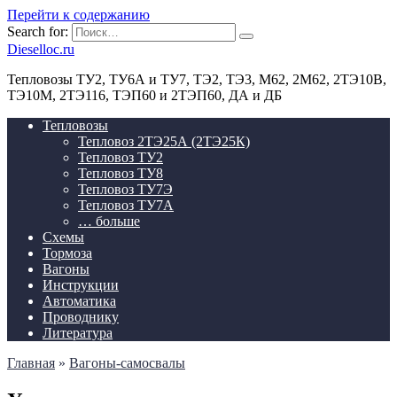
Перейти к содержанию
Search for:
Dieselloc.ru
Тепловозы ТУ2, ТУ6А и ТУ7, ТЭ2, ТЭ3, М62, 2М62, 2ТЭ10В,
ТЭ10М, 2ТЭ116, ТЭП60 и 2ТЭП60, ДА и ДБ
Тепловозы
Тепловоз 2ТЭ25А (2ТЭ25К)
Тепловоз ТУ2
Тепловоз ТУ8
Тепловоз ТУ7Э
Тепловоз ТУ7А
… больше
Схемы
Тормоза
Вагоны
Инструкции
Автоматика
Проводнику
Литература
Главная
»
Вагоны-самосвалы