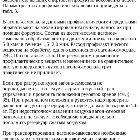
Параметры этих профилактических веществ приведены в
табл. 3.
В’агоны-самосвалы данными профилактическими средствами
обрабатывают на механизированном пункте, нанося их при
помощи форсунок. Состав из шести-восьми вагонов-
самосвалов обрабатывают при движении поезда со скоростью
5-8 км/ч в течение 1,5- 2,0 мин. Расход профилактического
вещества на обработку одного шестиосного вагона-самосвала
2ВС-105 составляет -5 л. При регулярном применении
профилактических веществ и нанесении их на сравнительно
чистую поверхность кузова вагона-самосвала груз
практически не прилипает.
Если при разгрузке кузов вагона-самосвала не
опрокидывается, то следует закрыть открытый кран
управления и проверить положения рукояток кранов (см. §
35). При правильном положении рукояток надо проверить
давление воздуха в резервуаре, которое должно быть равно 5-6
ат. При недостаточном давлении воздуха вагон-самосвал
разгружать не следует. Необходимо предварительно
пополнить резервуар сжатым воздухом.
При транспортировании вагонов-самосвалов необходимо
следить за их техническим состоянием; их движение с