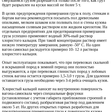
смерзшимся грузом разрешается только после того, как груз
будет разрыхлен на куски массой не более 5 т.
В целях предупреждения примерзания груза к полу, стенкам и
бортам вагона рекомендуется посыпать пол древесными
опилками, мелким шлаком или поливать пол и стены кузова
насыщенным соляным раствором или жидким креозотом. На
отдельных предприятиях для предотвращения примерзания
груза успешно применяют водный 30%-ный раствор
хлористого кальция. При такой концентрации раствор имеет
низкую температуру замерзания, равную -50° С. На один
вагон-самосвал расходуется примерно 10- 12 л раствора
хлористого кальция.
Опыт эксплуатации показывает, что при перевозках скальной
и вскрышной пород в зимний период они полностью
выгружаются, а при перевозках глинистых пород у лобовых
стенок вагона остается примерно 1,5-3,0 т груза. Для удаления
оставшегося груза необходимо через 3-4 рейса очищать кузов.
Хлористый кальций наносят на внутреннюю поверхность
вагона-самосвала через специальные форсунки
(установленные с учетом габарита приближения строений и
подвижного состава), разбрызгивая раствор под давлением
около 5 ат. На других открытых горных разработках для
предотвращения примерзания груза к поверхности кузова