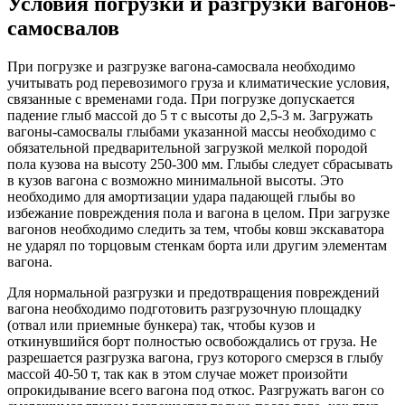
Условия погрузки и разгрузки вагонов-
самосвалов
При погрузке и разгрузке вагона-самосвала необходимо
учитывать род перевозимого груза и климатические условия,
связанные с временами года. При погрузке допускается
падение глыб массой до 5 т с высоты до 2,5-3 м. Загружать
вагоны-самосвалы глыбами указанной массы необходимо с
обязательной предварительной загрузкой мелкой породой
пола кузова на высоту 250-300 мм. Глыбы следует сбрасывать
в кузов вагона с возможно минимальной высоты. Это
необходимо для амортизации удара падающей глыбы во
избежание повреждения пола и вагона в целом. При загрузке
вагонов необходимо следить за тем, чтобы ковш экскаватора
не ударял по торцовым стенкам борта или другим элементам
вагона.
Для нормальной разгрузки и предотвращения повреждений
вагона необходимо подготовить разгрузочную площадку
(отвал или приемные бункера) так, чтобы кузов и
откинувшийся борт полностью освобождались от груза. Не
разрешается разгрузка вагона, груз которого смерзся в глыбу
массой 40-50 т, так как в этом случае может произойти
опрокидывание всего вагона под откос. Разгружать вагон со