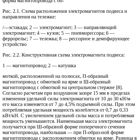
форма магнитопровода с об-
Рис. 2.1. Схема расположения электромагнитов подвеса и
направления на тележке:
/—эстакада; 2 — электромагнит; 3 — направляющий
электромагнит; 4 — кузов; 5 — пневморессора; 6 —
феррорельс; 7 — тележка; 8 — рессорное н демпфирующее
устройство
Рис. 2.2. Конструктивная схема электромагнита подвеса:
1 — магннтопровод; 2 — катушка
моткой, расположенной на полюсах, П-образный
магнитопровод с обмоткой на ярме и Ш-образный
магнитопровод с обмоткой на центральном стержне [8].
Согласно расчетам при воздушном зазоре 15 мм в пределах
изменения удельной силы электромагнита от 10 до 30 кН/м
его масса изменяется от 7 до 4,5% подъемной силы. При этом
потребляемая удельная мощность колеблется от 0,7 до 0,33
кВт/кН. С увеличением удельной силы масса и потребляемая
мощность уменьшаются. Наименьшая масса электромагнита
получается при Ш-образной форме поперечного сечения
магнитопровода, наибольшая — при П-образ-ной форме
магнитопровода с расположением обмотки на ярме. Разница в