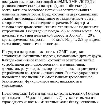
послужил комплекс, состоящий из ЭМП, ЭМН, ЛСТЭД с
расположением статора на пути («длинный» статор) и
бесконтактного бортового источника электропитания с
линейным генератором. Поезд состоит из двух одинаковых
секций, являющихся зеркальным отражением друг друга,
которые механически соединены рамами. Каждая рама
связана с четырьмя сочлененными тележками с подвесными
устройствами. Общая длина поезда 54,2 м, общая масса 122 т,
полезная масса при длительной скорости 350 км/ч — 20 т,
кратковременная скорость — 400 км/ч. На рис. 2.5 приведена
схема поперечного сечения поезда.
Несущая и направляющая системы ЭМП содержат
автономные «магнитные колеса», независимые друг от друга.
Каждое «магнитное колесо» состоит из электромагнита с
устройствами для подрессоривания и направления,
датчиками, регуляторами зазора, источником напряжения с
устройствами контроля и отключения. Система управления
позволяет выполнение взаимосвязанных требований по
безопасности, функционированию, надежности и
управлению.
Поезд содержит 120 магнитных колес, из которых 64 служат
для подъема и 56 для направления. Допускается выход из
строя одного из восьми магнитных колес без существенных