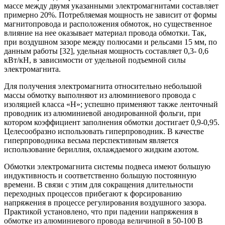
массе между двумя указанными электромагнитами составляет
примерно 20%. Потребляемая мощность не зависит от формы
магнитопровода и расположения обмоток, но существенное
влияние на нее оказывает материал провода обмотки. Так,
при воздушном зазоре между полюсами и рельсами 15 мм, по
данным работы [32], удельная мощность составляет 0,3- 0,6
кВт/кН, в зависимости от удельной подъемной силы
электромагнита.
Для получения электромагнита относительно небольшой
массы обмотку выполняют из алюминиевого провода с
изоляцией класса «Н»; успешно применяют также ленточный
проводник из алюминиевой анодированной фольги, при
котором коэффициент заполнения обмотки достигает 0,9-0,95.
Целесообразно использовать гиперпроводник. В качестве
гиперпроводника весьма перспективным является
использование бериллия, охлаждаемого жидким азотом.
Обмотки электромагнита системы подвеса имеют большую
индуктивность и соответственно большую постоянную
времени. В связи с этим для сокращения длительности
переходных процессов прибегают к форсированию
напряжения в процессе регулирования воздушного зазора.
Практикой установлено, что при падении напряжения в
обмотке из алюминиевого провода величиной в 50-100 В