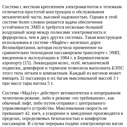
Система с жестким креплением электромагнитов к тележкам
отличается простотой конструкции и обслуживания
механической части, высокой надежностью. Однако в этой
системе более сложно решается задача обеспечения
устойчивости ЭМП и требуется несколько больший
воздушный зазор между полюсами электромагнита и
феррорельса, чем в двух других системах. Такая конструкция
использована в системе «Maglew» железных дорог
Великобритании, которая получила применение на
сравнительно тихоходном пассажирском транспорте с ЭМП,
введенном в эксплуатацию в 1984 г. в Бирмингемском
аэропорту [15]. Ликвидация колес, осей, механической
подвески, демпферов и тормозов позволила выполнить БЭПС
этого типа легким и компактным. Каждый из вагонов может
вмещать 32 пассажира и их багаж максимальной массой 3 т
при массе тары вагона 5 т.
Система «Мад1еу» действует автоматически в непрерывном
челночном режиме, либо в режиме «по требованию», как
обычный лифт, либо путем отправки с центрального
управляющего устройства. Максимальная скорость не
превышает 42. км/ч, а ускорение и замедление производятся в
пределах, определяемых безопасностью и комфортом
пассажиров. В случае перерыва подачи электроэнергии вагон