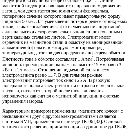
индукция в воздушном зазоре составляет 0,8 Тл. Линии
магнитной индукции совпадают с направлением движения
вагона, чем достигается экономия стали феррорельса,
поперечное сечение которого имеет прямоугольную форму
шириной 50 мм. Для уменьшения потерь в рельсе от вихревых
токов, а также ослабления эффекта уменьшения подъемной
силы на высоких скоростях рельс выполнен шихтованным из
вертикальных стальных листов. Электромагнит имеет
сердечник из магнитной стали и обмотку из анодированной
алюминиевой фольги, в которую вмонтирован ряд
температурных датчиков для определения перегрева обмотки.
2
Плотность тока в обмотке составляет 1 А/мм
. Потребляемая
мощность при удержании экипажа на высоте 15 мм равна 3
кВт на 1 т массы. Отношение подъемной силы к весу
электромагнита равно 11,7. В длительном режиме
электромагнит потребляет ток силой 25 А. В рабочую
поверхность полюса электромагнита встроена измерительная
катушка, сигнал от которой после интегрирования
используется как сигнал о магнитной индукции в системе
управления зазором.
Характерным примером применения «магнитного колеса» с
несвязанными друг с другом электромагнитами является
систе ма ЭМП, примененная на поезде ТК-06 [32]. Основой
технического решения, принятого при создании поезда ТК-06,