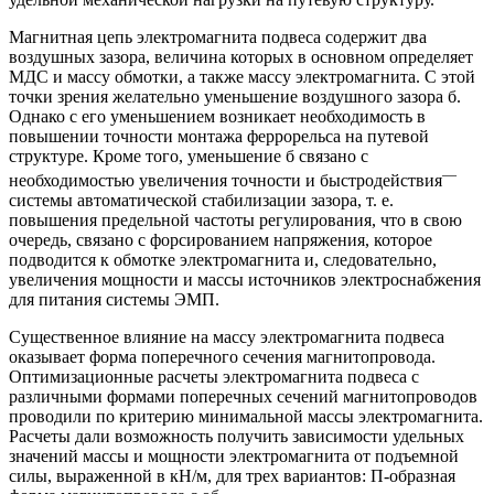
Магнитная цепь электромагнита подвеса содержит два
воздушных зазора, величина которых в основном определяет
МДС и массу обмотки, а также массу электромагнита. С этой
точки зрения желательно уменьшение воздушного зазора б.
Однако с его уменьшением возникает необходимость в
повышении точности монтажа феррорельса на путевой
структуре. Кроме того, уменьшение б связано с
—
необходимостью увеличения точности и быстродействия
системы автоматической стабилизации зазора, т. е.
повышения предельной частоты регулирования, что в свою
очередь, связано с форсированием напряжения, которое
подводится к обмотке электромагнита и, следовательно,
увеличения мощности и массы источников электроснабжения
для питания системы ЭМП.
Существенное влияние на массу электромагнита подвеса
оказывает форма поперечного сечения магнитопровода.
Оптимизационные расчеты электромагнита подвеса с
различными формами поперечных сечений магнитопроводов
проводили по критерию минимальной массы электромагнита.
Расчеты дали возможность получить зависимости удельных
значений массы и мощности электромагнита от подъемной
силы, выраженной в кН/м, для трех вариантов: П-образная