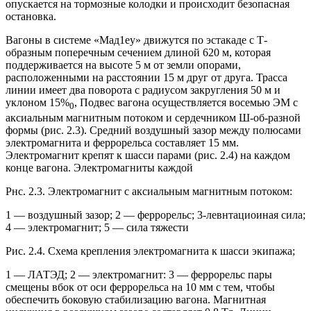
опускается на тормозные колодки и происходит безопасная
остановка.
Вагоны в системе «Мад1еу» движутся по эстакаде с Т-
образным поперечным сечением длиной 620 м, которая
поддерживается на высоте 5 м от земли опорами,
расположенными на расстоянии 15 м друг от друга. Трасса
линии имеет два поворота с радиусом закругления 50 м и
уклоном 15%
, Подвес вагона осуществляется восемью ЭМ с
0
аксиальным магнитным потоком и сердечником Ш-об-разной
формы (рис. 2.3). Средний воздушный зазор между полюсами
электромагнита и феррорельса составляет 15 мм.
Электромагнит крепят к шасси парами (рис. 2.4) на каждом
конце вагона. Электромагниты каждой
Рнс. 2.3. Электромагнит с аксиальным магнитным потоком:
1 — воздушный зазор; 2 — феррорельс; 3-левнтациоиная сила;
4 — электромагнит; 5 — сила тяжести
Рис. 2.4. Схема крепления электромагнита к шасси экипажа;
1 — ЛАТЭД; 2 — электромагнит: 3 — феррорельс пары
смещены вбок от оси феррорельса на 10 мм с тем, чтобы
обеспечить боковую стабилизацию вагона. Магнитная