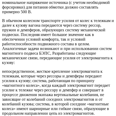
номинальное напряжение источника (с учетом необходимой
форсировки) для питания обмотки должно составлять
примерно 500 В.
В обычном колесном транспорте усилия от колес к тележкам и
далее к кузову вагона передаются через систему рессор,
пружин и демпферов, образующих систему механической
подвески. Последняя имеет большое значение как в
обеспечении условий комфорта, так и условий
работоспособности подвижного состава в целом.
Аналогичные задачи возникают и при использовании систем
магнитного подвеса БЭПС, Разработаны следующие
механические связи, передающие усилия от электромагнита к
кузову:
непосредственное, жесткое крепление электромагнита к
тележкам, которые через рессоры и демпферы передают
усилия к кузову; система, работающая по принципу
«магнитного колеса», когда каждый электромагнит передает
усилие к тележке через рессору и демпфер и совершает в
процессе движения экипажа вертикальные колебания, не
зависящие от колебаний соседних электромагнитов и от
колебаний кузова; система, в которой соседние «магнитные
колеса» имеют шарнирные или гибкие связи, образующие в
продольном направлении цепь из электромагнитов.