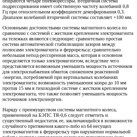
опираются четыре пневморессоры. Вторичная система
подрессоривания имеет собственную частоту колебаний 0,8
Гц при относительном коэффициенте демпфирования 0,3.
Диапазон колебаний вторичной системы составляет +100 мм.
Основными достоинствами системы магнитного колеса по
сравнению с системой с жестким креплением электромагнита
на тележках являются следующие: сравнительно простая
система автоматической стабилизации зазоров между
полюсами электромагнита и феррорельса; сравнительно
небольшая непод-рессоренная масса, которая в основном
определяется только электромагнитом, вследствие чего
представляется возможным уменьшить мощность источников
для электроснабжения обмоток снижением реактивной
-энергии, потребляемой при вертикальных колебаниях
электромагнита; возможность уменьшения зазора до 10 мм
против 15 мм в тихоходной системе с жестким креплением
электромагнита, что также позволяет уменьшить мощность
источников электроэнергии.
Наряду с преимуществом системы магнитного колеса,
примененной на БЭПС ТЯ-0,6 следует отметить и
существенный недостаток ее, заключающийся в возможности
случайного притяжения какого-либо из 64 несущих
электромагнитов к феррорельсу при нарушении нормальной