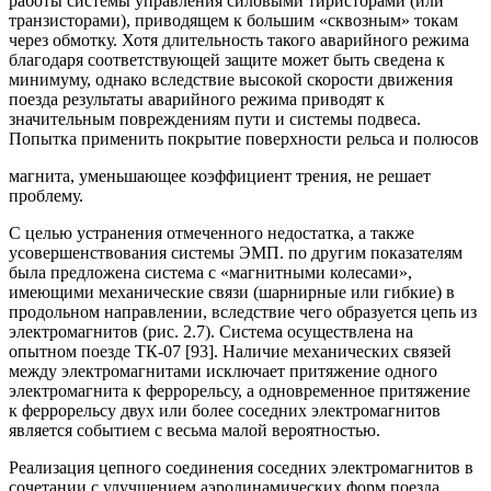
работы системы управления силовыми тиристорами (или
транзисторами), приводящем к большим «сквозным» токам
через обмотку. Хотя длительность такого аварийного режима
благодаря соответствующей защите может быть сведена к
минимуму, однако вследствие высокой скорости движения
поезда результаты аварийного режима приводят к
значительным повреждениям пути и системы подвеса.
Попытка применить покрытие поверхности рельса и полюсов
магнита, уменьшающее коэффициент трения, не решает
проблему.
С целью устранения отмеченного недостатка, а также
усовершенствования системы ЭМП. по другим показателям
была предложена система с «магнитными колесами»,
имеющими механические связи (шарнирные или гибкие) в
продольном направлении, вследствие чего образуется цепь из
электромагнитов (рис. 2.7). Система осуществлена на
опытном поезде ТК-07 [93]. Наличие механических связей
между электромагнитами исключает притяжение одного
электромагнита к феррорельсу, а одновременное притяжение
к феррорельсу двух или более соседних электромагнитов
является событием с весьма малой вероятностью.
Реализация цепного соединения соседних электромагнитов в
сочетании с улучшением аэродинамических форм поезда,