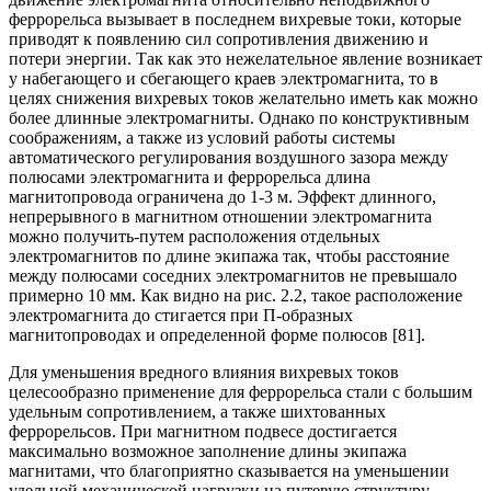
феррорельса вызывает в последнем вихревые токи, которые
приводят к появлению сил сопротивления движению и
потери энергии. Так как это нежелательное явление возникает
у набегающего и сбегающего краев электромагнита, то в
целях снижения вихревых токов желательно иметь как можно
более длинные электромагниты. Однако по конструктивным
соображениям, а также из условий работы системы
автоматического регулирования воздушного зазора между
полюсами электромагнита и феррорельса длина
магнитопровода ограничена до 1-3 м. Эффект длинного,
непрерывного в магнитном отношении электромагнита
можно получить-путем расположения отдельных
электромагнитов по длине экипажа так, чтобы расстояние
между полюсами соседних электромагнитов не превышало
примерно 10 мм. Как видно на рис. 2.2, такое расположение
электромагнита до стигается при П-образных
магнитопроводах и определенной форме полюсов [81].
Для уменьшения вредного влияния вихревых токов
целесообразно применение для феррорельса стали с большим
удельным сопротивлением, а также шихтованных
феррорельсов. При магнитном подвесе достигается
максимально возможное заполнение длины экипажа
магнитами, что благоприятно сказывается на уменьшении
удельной механической нагрузки на путевую структуру.