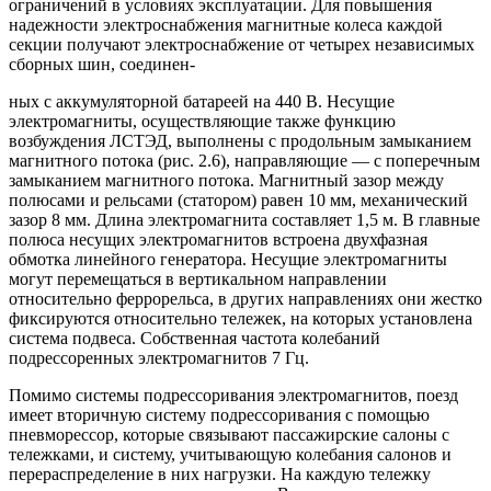
ограничений в условиях эксплуатации. Для повышения
надежности электроснабжения магнитные колеса каждой
секции получают электроснабжение от четырех независимых
сборных шин, соединен-
ных с аккумуляторной батареей на 440 В. Несущие
электромагниты, осуществляющие также функцию
возбуждения ЛСТЭД, выполнены с продольным замыканием
магнитного потока (рис. 2.6), направляющие — с поперечным
замыканием магнитного потока. Магнитный зазор между
полюсами и рельсами (статором) равен 10 мм, механический
зазор 8 мм. Длина электромагнита составляет 1,5 м. В главные
полюса несущих электромагнитов встроена двухфазная
обмотка линейного генератора. Несущие электромагниты
могут перемещаться в вертикальном направлении
относительно феррорельса, в других направлениях они жестко
фиксируются относительно тележек, на которых установлена
система подвеса. Собственная частота колебаний
подрессоренных электромагнитов 7 Гц.
Помимо системы подрессоривания электромагнитов, поезд
имеет вторичную систему подрессоривания с помощью
пневморессор, которые связывают пассажирские салоны с
тележками, и систему, учитывающую колебания салонов и
перераспределение в них нагрузки. На каждую тележку