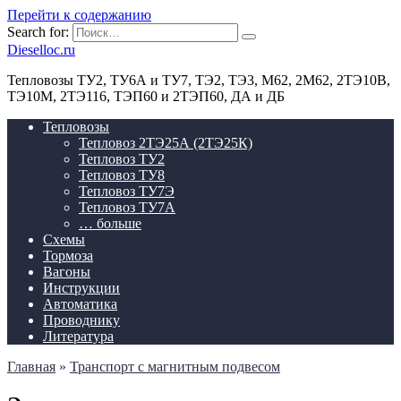
Перейти к содержанию
Search for:
Dieselloc.ru
Тепловозы ТУ2, ТУ6А и ТУ7, ТЭ2, ТЭ3, М62, 2М62, 2ТЭ10В,
ТЭ10М, 2ТЭ116, ТЭП60 и 2ТЭП60, ДА и ДБ
Тепловозы
Тепловоз 2ТЭ25А (2ТЭ25К)
Тепловоз ТУ2
Тепловоз ТУ8
Тепловоз ТУ7Э
Тепловоз ТУ7А
… больше
Схемы
Тормоза
Вагоны
Инструкции
Автоматика
Проводнику
Литература
Главная
»
Транспорт с магнитным подвесом