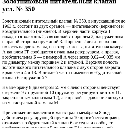
Золотниковый питательный клапан
уcл. № 350
Золотниковый питательный клапан № 350, выпускавшийся до
1963 г., состоит из двух органов — питательного (верхнего) и
возбудительного (нижнего). В верхней части корпуса 1
находится золотник 5, связанный с поршнем 2, нагруженным
с правой стороны пружиной 3. Поршень 2 делит верхнюю
полость на две камеры, из которых левая, питательная камера
А каналом ГР сообщается с главным резервуаром, а правая,
возбудительная Б — с камерой А через зазор 0,02—0,035 мм
по диаметру между поршнем 2 и втулкой. Верхняя полость
золотникового питательного клапана с двух сторон закрыта
крышками 4 и 13. В нижней части помещен возбудительный
клапан 6 с пружиной 7.
На мембрану 8 диаметром 55 мм с левой стороны действует
стержень 9 с пружиной 10 (пружину регулируют винтом 11,
закрепленным колпачком 12), а с правой — давление воздуха
из магистральной камеры М.
При снижении давления в магистрали мембрана 8 под
действием регулирующей пружины 10 прогибается вправо,
отжимает возбудительный клапан 6 от седла и сообщает
возбудительную камеру Б по каналу Б і с магистральной