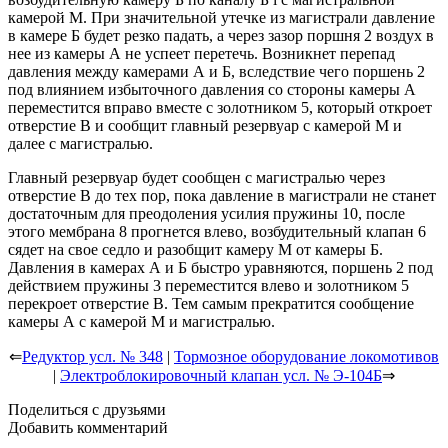
камерой М. При значительной утечке из магистрали давление
в камере Б будет резко падать, а через зазор поршня 2 воздух в
нее из камеры А не успеет перетечь. Возникнет перепад
давления между камерами А и Б, вследствие чего поршень 2
под влиянием избыточного давления со стороны камеры А
переместится вправо вместе с золотником 5, который откроет
отверстие В и сообщит главный резервуар с камерой М и
далее с магистралью.
Главный резервуар будет сообщен с магистралью через
отверстие В до тех пор, пока давление в магистрали не станет
достаточным для преодоления усилия пружины 10, после
этого мембрана 8 прогнется влево, возбудительный клапан 6
сядет на свое седло и разобщит камеру М от камеры Б.
Давления в камерах А и Б быстро уравняются, поршень 2 под
действием пружины 3 переместится влево и золотником 5
перекроет отверстие В. Тем самым прекратится сообщение
камеры А с камерой М и магистралью.
⇐
Редуктор уcл. № 348
|
Тормозное оборудование локомотивов
|
Электроблокировочный клапан уcл. № Э-104Б
⇒
Поделиться с друзьями
Добавить комментарий