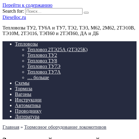
Перейти к содержанию
Search for:
Dieselloc.ru
Тепловозы ТУ2, ТУ6А и ТУ7, ТЭ2, ТЭ3, М62, 2М62, 2ТЭ10В,
ТЭ10М, 2ТЭ116, ТЭП60 и 2ТЭП60, ДА и ДБ
Тепловозы
Тепловоз 2ТЭ25А (2ТЭ25К)
Тепловоз ТУ2
Тепловоз ТУ8
Тепловоз ТУ7Э
Тепловоз ТУ7А
… больше
Схемы
Тормоза
Вагоны
Инструкции
Автоматика
Проводнику
Литература
Главная
»
Тормозное оборудование локомотивов