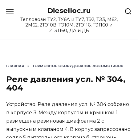
Перейти
Dieselloc.ru
к
содержанию
Тепловозы ТУ2, ТУ6А и ТУ7, ТЭ2, ТЭ3, М62,
2М62, 2ТЭ10В, ТЭ10М, 2ТЭ116, ТЭП60 и
2ТЭП60, ДА и ДБ
ГЛАВНАЯ
»
ТОРМОЗНОЕ ОБОРУДОВАНИЕ ЛОКОМОТИВОВ
Реле давления уcл. № 304,
404
Устройство. Реле давления уcл. № 304 собрано
в корпусе 3. Между корпусом и крышкой 1
размещена резиновая диафрагма 2 с
выпускным клапаном 4. В корпус запрессовано
седло 5 питательного клапана б, стержень