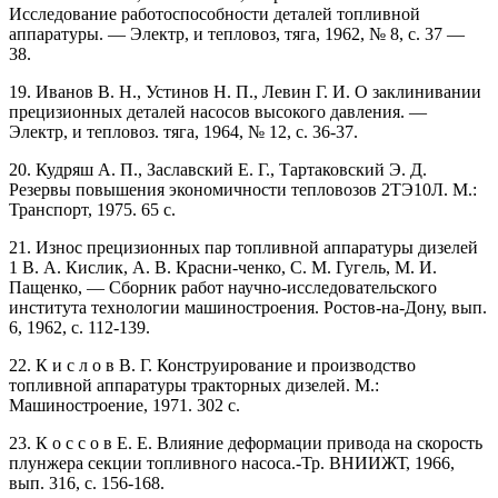
Исследование работоспособности деталей топливной
аппаратуры. — Электр, и тепловоз, тяга, 1962, № 8, с. 37 —
38.
19. Иванов В. Н., Устинов Н. П., Левин Г. И. О заклинивании
прецизионных деталей насосов высокого давления. —
Электр, и тепловоз. тяга, 1964, № 12, с. 36-37.
20. Кудряш А. П., Заславский Е. Г., Тартаковский Э. Д.
Резервы повышения экономичности тепловозов 2ТЭ10Л. М.:
Транспорт, 1975. 65 с.
21. Износ прецизионных пар топливной аппаратуры дизелей
1 В. А. Кислик, А. В. Красни-ченко, С. М. Гугель, М. И.
Пащенко, — Сборник работ научно-исследовательского
института технологии машиностроения. Ростов-на-Дону, вып.
6, 1962, с. 112-139.
22. К и с л о в В. Г. Конструирование и производство
топливной аппаратуры тракторных дизелей. М.:
Машиностроение, 1971. 302 с.
23. К о с с о в Е. Е. Влияние деформации привода на скорость
плунжера секции топливного насоса.-Тр. ВНИИЖТ, 1966,
вып. 316, с. 156-168.