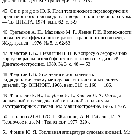
дизели типа Д70. М.: Транспорт, 1977. 215 с.
45. С в и р и д о в Ю. Б. План технического перевооружения
прецизионного производства заводов топливной аппаратуры.
— Тр. ЦНИТА, 1974, вып. 62, с. 3-9.
46. Третьяков А. П., Маханько М. Г., Левин Г. И. Возможности
повышения эффективности работы транспортного дизеля,-
Ж.-д. трансп., 1976, № 5, с. 62-63.
47. Федотов Г. Б., Шевлягин В. П. К вопросу о деформациях
корпусов распылителей форсунок тепловозных дизелей. —
Двигате-лестроение, 1980, № 3, с. 48 — 53.
48. Федотов Г. Б. Уточнения и дополнения к
гидродинамическому методу расчета топливных систем
дизелей.-Тр. ВНИИЖТ, 1966, вып. 316, с. 168 — 186.
49. Файнлейб Б. Н., Голубков И. Г., Клочев Л. А. Методы
испытаний и исследований топливной аппаратуры
автотракторных дизелей. М.: Машиностроение, 1965. 176 с.
50. Тепловоз 2ТЭ116/С. П. Филонов, А. И. Гибалов, И. А.
Черноусое и др. М.: Транспорт, 1977. 320 с.
51. Фомин Ю. Я. Топливная аппаратура судовых дизелей. М.: