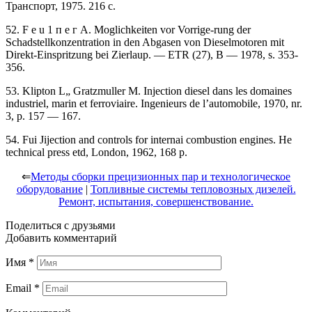
Транспорт, 1975. 216 с.
52. F е u 1 п е г А. Moglichkeiten vor Vorrige-rung der
Schadstellkonzentration in den Abgasen von Dieselmotoren mit
Direkt-Einspritzung bei Zierlaup. — ETR (27), В — 1978, s. 353-
356.
53. Klipton L„ Gratzmuller M. Injection diesel dans les domaines
industriel, marin et ferroviaire. Ingenieurs de l’automobile, 1970, nr.
3, p. 157 — 167.
54. Fui Jijection and controls for internai combustion engines. He
technical press etd, London, 1962, 168 p.
⇐
Методы сборки прецизионных пар и технологическое
оборудование
|
Топливные системы тепловозных дизелей.
Ремонт, испытания, совершенствование.
Поделиться с друзьями
Добавить комментарий
Имя
*
Email
*