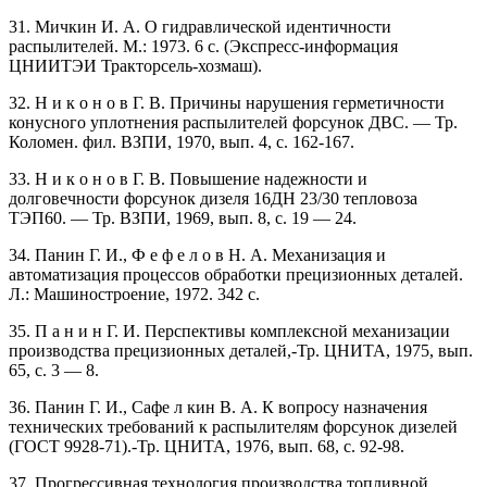
31. Мичкин И. А. О гидравлической идентичности
распылителей. М.: 1973. 6 с. (Экспресс-информация
ЦНИИТЭИ Тракторсель-хозмаш).
32. Н и к о н о в Г. В. Причины нарушения герметичности
конусного уплотнения распылителей форсунок ДВС. — Тр.
Коломен. фил. ВЗПИ, 1970, вып. 4, с. 162-167.
33. Н и к о н о в Г. В. Повышение надежности и
долговечности форсунок дизеля 16ДН 23/30 тепловоза
ТЭП60. — Тр. ВЗПИ, 1969, вып. 8, с. 19 — 24.
34. Панин Г. И., Ф е ф е л о в Н. А. Механизация и
автоматизация процессов обработки прецизионных деталей.
Л.: Машиностроение, 1972. 342 с.
35. П а н и н Г. И. Перспективы комплексной механизации
производства прецизионных деталей,-Тр. ЦНИТА, 1975, вып.
65, с. 3 — 8.
36. Панин Г. И., Сафе л кин В. А. К вопросу назначения
технических требований к распылителям форсунок дизелей
(ГОСТ 9928-71).-Тр. ЦНИТА, 1976, вып. 68, с. 92-98.
37. Прогрессивная технология производства топливной