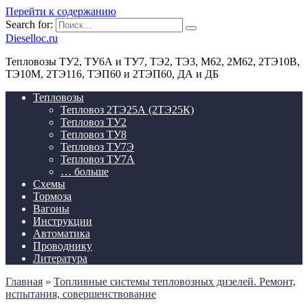
Перейти к содержанию
Search for:
Dieselloc.ru
Тепловозы ТУ2, ТУ6А и ТУ7, ТЭ2, ТЭ3, М62, 2М62, 2ТЭ10В,
ТЭ10М, 2ТЭ116, ТЭП60 и 2ТЭП60, ДА и ДБ
Тепловозы
Тепловоз 2ТЭ25А (2ТЭ25К)
Тепловоз ТУ2
Тепловоз ТУ8
Тепловоз ТУ7Э
Тепловоз ТУ7А
… больше
Схемы
Тормоза
Вагоны
Инструкции
Автоматика
Проводнику
Литература
Главная
»
Топливные системы тепловозных дизелей. Ремонт,
испытания, совершенствование