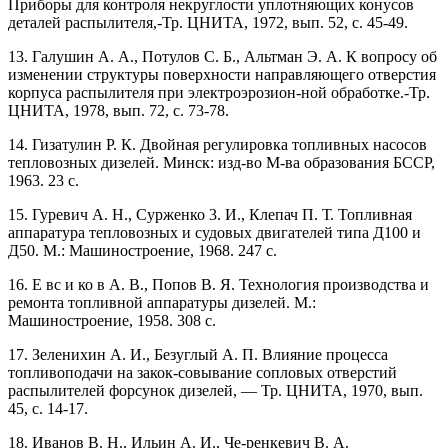
Приборы для контроля некруглости уплотняющих конусов
деталей распылителя,-Тр. ЦНИТА, 1972, вып. 52, с. 45-49.
13. Галушин А. А., Потулов С. Б., Альтман Э. А. К вопросу об
изменении структуры поверхности направляющего отверстия
корпуса распылителя при электроэрозион-ной обработке.-Тр.
ЦНИТА, 1978, вып. 72, с. 73-78.
14. Гизатулин Р. К. Двойная регулировка топливных насосов
тепловозных дизелей. Минск: изд-во М-ва образования БССР,
1963. 23 с.
15. Гуревич А. Н., Сурженко 3. И., Клепач П. Т. Топливная
аппаратура тепловозных и судовых двигателей типа Д100 и
Д50. М.: Машиностроение, 1968. 247 с.
16. Е вс и ко в А. В., Попов В. Я. Технология производства и
ремонта топливной аппаратуры дизелей. М.:
Машиностроение, 1958. 308 с.
17. Зеленихин А. И., Безуглый А. П. Влияние процесса
топливоподачи на закок-совывание сопловых отверстий
распылителей форсунок дизелей, — Тр. ЦНИТА, 1970, вып.
45, с. 14-17.
18. Иванов В. Н., Ильин А. И., Че-ренкевич В. А.