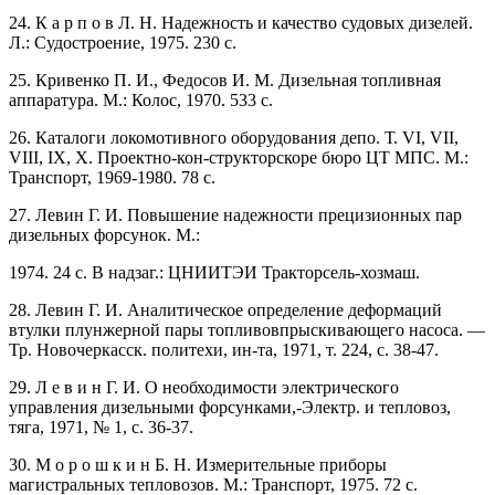
24. К а р п о в Л. Н. Надежность и качество судовых дизелей.
Л.: Судостроение, 1975. 230 с.
25. Кривенко П. И., Федосов И. М. Дизельная топливная
аппаратура. М.: Колос, 1970. 533 с.
26. Каталоги локомотивного оборудования депо. Т. VI, VII,
VIII, IX, X. Проектно-кон-структорскоре бюро ЦТ МПС. М.:
Транспорт, 1969-1980. 78 с.
27. Левин Г. И. Повышение надежности прецизионных пар
дизельных форсунок. М.:
1974. 24 с. В надзаг.: ЦНИИТЭИ Тракторсель-хозмаш.
28. Левин Г. И. Аналитическое определение деформаций
втулки плунжерной пары топливовпрыскивающего насоса. —
Тр. Новочеркасск. политехи, ин-та, 1971, т. 224, с. 38-47.
29. Л е в и н Г. И. О необходимости электрического
управления дизельными форсунками,-Электр. и тепловоз,
тяга, 1971, № 1, с. 36-37.
30. М о р о ш к и н Б. Н. Измерительные приборы
магистральных тепловозов. М.: Транспорт, 1975. 72 с.