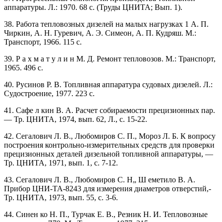
аппаратуры. Л.: 1970. 68 с. (Труды ЦНИТА; Вып. 1).
38. Работа тепловозных дизелей на малых нагрузках 1 А. П.
Чиркин, А. Н. Гуревич, А. Э. Симеон, А. П. Кудряш. М.:
Транспорт, 1966. 115 с.
39. Р а х м а т у л и н М. Д. Ремонт тепловозов. М.: Транспорт,
1965. 496 с.
40. Русинов Р. В. Топливная аппаратура судовых дизелей. Л.:
Судостроение, 1977. 223 с.
41. Сафе л кин В. А. Расчет собираемости прецизионных пар.
— Тр. ЦНИТА, 1974, вып. 62, Л., с. 15-22.
42. Сегалович Л. В., Любомиров С. П., Мороз Л. Б. К вопросу
построения контрольно-измерительных средств для проверки
прецизионных деталей дизельной топливной аппаратуры, —
Тр. ЦНИТА, 1971, вып. 1, с. 7-12.
43. Сегалович Л. В., Любомиров С. Н„ Ш еметило В. А.
Прибор ЦНИ-ТА-8243 для измерения диаметров отверстий,-
Тр. ЦНИТА, 1973, вып. 55, с. 3-6.
44. Синен ко Н. П., Турчак Е. В., Резник Н. И. Тепловозные