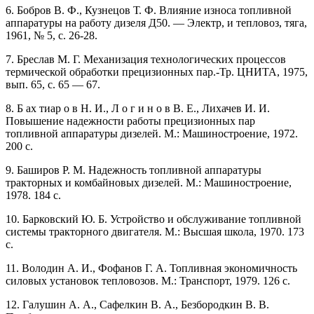
6. Бобров В. Ф., Кузнецов Т. Ф. Влияние износа топливной
аппаратуры на работу дизеля Д50. — Электр, и тепловоз, тяга,
1961, № 5, с. 26-28.
7. Бреслав М. Г. Механизация технологических процессов
термической обработки прецизионных пар.-Тр. ЦНИТА, 1975,
вып. 65, с. 65 — 67.
8. Б ах тиар о в Н. И., Л о г и н о в В. Е., Лихачев И. И.
Повышение надежности работы прецизионных пар
топливной аппаратуры дизелей. М.: Машиностроение, 1972.
200 с.
9. Баширов Р. М. Надежность топливной аппаратуры
тракторных и комбайновых дизелей. М.: Машиностроение,
1978. 184 с.
10. Барковский Ю. Б. Устройство и обслуживание топливной
системы тракторного двигателя. М.: Высшая школа, 1970. 173
с.
11. Володин А. И., Фофанов Г. А. Топливная экономичность
силовых установок тепловозов. М.: Транспорт, 1979. 126 с.
12. Галушин А. А., Сафелкин В. А., Безбородкин В. В.