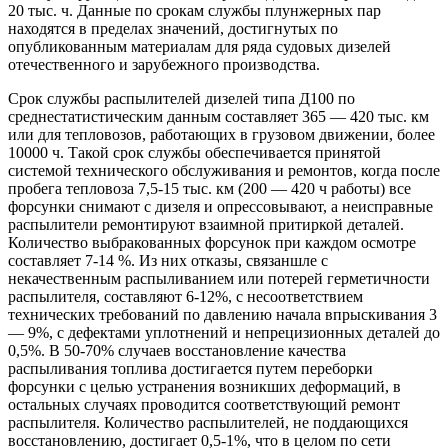
20 тыс. ч. Данные по срокам службы плунжерных пар
находятся в пределах значений, достигнутых по
опубликованным материалам для ряда судовых дизелей
отечественного и зарубежного производства.
Срок службы распылителей дизелей типа Д100 по
среднестатистическим данным составляет 365 — 420 тыс. км
или для тепловозов, работающих в грузовом движении, более
10000 ч. Такой срок службы обеспечивается принятой
системой технического обслуживания и ремонтов, когда после
пробега тепловоза 7,5-15 тыс. км (200 — 420 ч работы) все
форсунки снимают с дизеля и опрессовывают, а неисправные
распылители ремонтируют взаимной притиркой деталей.
Количество выбракованных форсунок при каждом осмотре
составляет 7-14 %. Из них отказы, связаншле с
некачественным распыливанием или потерей герметичности
распылителя, составляют 6-12%, с несоответствием
технических требований по давлению начала впрыскивания 3
— 9%, с дефектами уплотнений и непрецизионных деталей до
0,5%. В 50-70% случаев восстановление качества
распыливания топлива достигается путем переборки
форсунки с целью устранения возникших деформаций, в
остальных случаях проводится соответствующий ремонт
распылителя. Количество распылителей, не поддающихся
восстановлению, достигает 0,5-1%, что в целом по сети