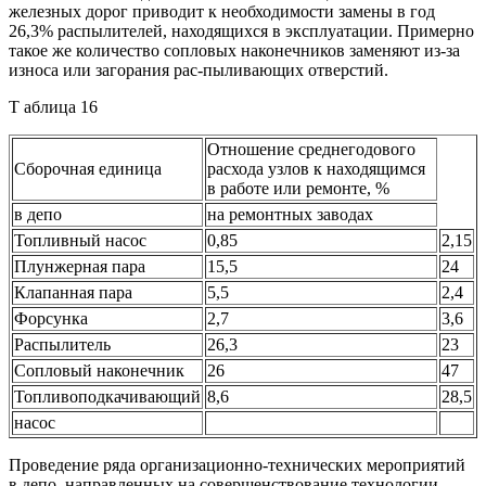
железных дорог приводит к необходимости замены в год
26,3% распылителей, находящихся в эксплуатации. Примерно
такое же количество сопловых наконечников заменяют из-за
износа или загорания рас-пыливающих отверстий.
Т аблица 16
Отношение среднегодового
Сборочная единица
расхода узлов к находящимся
в работе или ремонте, %
в депо
на ремонтных заводах
Топливный насос
0,85
2,15
Плунжерная пара
15,5
24
Клапанная пара
5,5
2,4
Форсунка
2,7
3,6
Распылитель
26,3
23
Сопловый наконечник
26
47
Топливоподкачивающий
8,6
28,5
насос
Проведение ряда организационно-технических мероприятий
в депо, направленных на совершенствование технологии