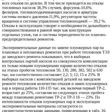
всех отказов по дизелю. В том числе приходится на отказы
топливных насосов 38,3% случаев, форсунок-10,6%,
фильтров, топливоподкачивающих насосов и арматуры
системы низкого давления-11,9%, регуляторов частоты
вращения и системы управления топливоподачей — 39,2 %.
Отказы в эксплуатации говорят о необходимости дальнейшего
совершенствования в равной мере как конструкции
отдельных узлов, так и системы периодичности их планово-
предупредительных ремонтов.
Экспериментальные данные по замене плунжерных пар на
плановых и неплановых ремонтах при работе тепловозов ТЭЗ
до заводского ремонта показывают, что в выборках
контрольных партий насосов из совокупности комплектации
их только новыми плунжерными парами количество отказов
на этапах пробегов тепловозов 50, 130, 280, 382, 502 и 630
тыс. км соответственно составляет 2,2; 5; 12; 15 и 25%. В
выборках насосов с комплектацией деталей на заводском
ремонте тепловозов количество отказов и замен плунжерных
пар в период работы 110-135 тыс. км, включая первый ТР-2,
возрастает до 25%, составляя на следующих этапах пробега
между плановыми ремонтами ТР-2 и ТР-3 16 — 23%. По
интенсивности отказов плунжерных пар в эксплуатации
экспериментальные материалы согласуются со
среднестатистическими данными, приведенными в табл. 16.