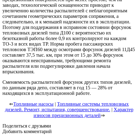
заводах, технологической оснащенности приводит к
увеличению количества распылителей с неблагоприятным
сочетанием геометрических параметров сопряжения, а
следовательно, и к меньшей надежности их в эксплуатации.
Поэтому для поддержания в исправном состоянии форсунок
тепловозных дизелей типа Д100 с вероятностью их
безотказной работы более 0,9 их контролируют на каждом
ТО-3 и всех видах ТР. Норма пробега пассажирских
тепловозов ТЭП60 между осмотрами форсунок дизелей 11Д45
составляет 37,5 тыс. км, при этом от 15 до 30% форсунок
оказываются неисправными, требующими ремонта
распылителя или подрегулировки давления начала
впрыскивания.
Сменяемость распылителей форсунок других типов дизелей,
по данным ряда депо, составляет в год 15 — 28% от
находящихся в эксплуатационной работе.
⇐
Топливные насосы
|
Топливные системы тепловозных
дизелей. Ремонт, испытания, совершенствование.
|
Характер
износов прецизионных деталей
⇒
Поделиться с друзьями
Добавить комментарий