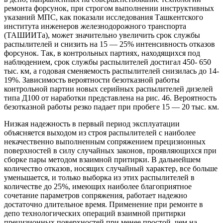
ремонта форсунок, при строгом выполнении инструктивных
указаний МПС, как показали исследования Ташкентского
института инженеров железнодорожного транспорта
(ТАШИИТа), может значительно увеличить срок службы
распылителей и снизить на 15 — 25% интенсивность отказов
форсунок. Так, в контрольных партиях, находящихся под
наблюдением, срок службы распылителей достигал 450- 650
тыс. км, а годовая сменяемость распылителей снизилась до 14-
19%. Зависимость вероятности безотказной работы
контрольной партии новых серийных распылителей дизелей
типа Д100 от наработки представлена на рис. 46. Вероятность
безотказной работы резко падает при пробеге 15 — 20 тыс. км.
Низкая надежность в первый период эксплуатации
объясняется выходом из строя распылителей с наиболее
некачественно выполненным сопряжением прецизионных
поверхностей в силу случайных законов, проявляющихся при
сборке пары методом взаимной притирки. В дальнейшем
количество отказов, носящих случайный характер, все больше
уменьшается, и только выборка из этих распылителей в
количестве до 25%, имеющих наиболее благоприятное
сочетание параметров сопряжения, работает надежно
достаточно длительное время. Применение при ремонте в
депо технологических операций взаимной притирки
прецизионных поверхностей при менее простой, чем на