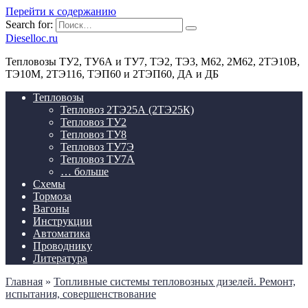
Перейти к содержанию
Search for:
Dieselloc.ru
Тепловозы ТУ2, ТУ6А и ТУ7, ТЭ2, ТЭ3, М62, 2М62, 2ТЭ10В,
ТЭ10М, 2ТЭ116, ТЭП60 и 2ТЭП60, ДА и ДБ
Тепловозы
Тепловоз 2ТЭ25А (2ТЭ25К)
Тепловоз ТУ2
Тепловоз ТУ8
Тепловоз ТУ7Э
Тепловоз ТУ7А
… больше
Схемы
Тормоза
Вагоны
Инструкции
Автоматика
Проводнику
Литература
Главная
»
Топливные системы тепловозных дизелей. Ремонт,
испытания, совершенствование