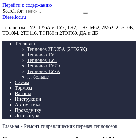
Перейти к содержанию
Search for:
Dieselloc.ru
Тепловозы ТУ2, ТУ6А и ТУ7, ТЭ2, ТЭ3, М62, 2М62, 2ТЭ10В,
ТЭ10М, 2ТЭ116, ТЭП60 и 2ТЭП60, ДА и ДБ
Тепловозы
Тепловоз 2ТЭ25А (2ТЭ25К)
Тепловоз ТУ2
Тепловоз ТУ8
Тепловоз ТУ7Э
Тепловоз ТУ7А
… больше
Схемы
Тормоза
Вагоны
Инструкции
Автоматика
Проводнику
Литература
Главная
»
Ремонт гидравлических передач тепловозов