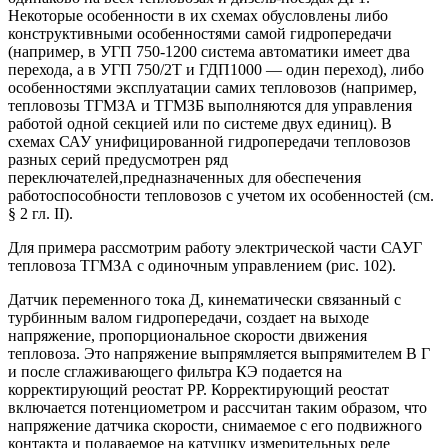
Некоторые особенности в их схемах обусловлены либо
конструктивными особенностями самой гидропередачи
(например, в УГП 750-1200 система автоматики имеет два
перехода, а в УГП 750/2Т и ГДП1000 — один переход), либо
особенностями эксплуатации самих тепловозов (например,
тепловозы ТГМЗА и ТГМЗБ выполняются для управления
работой одной секцией или по системе двух единиц). В
схемах САУ унифицированной гидропередачи тепловозов
разных серий предусмотрен ряд
переключателей,предназначенных для обеспечения
работоспособности тепловозов с учетом их особенностей (см.
§ 2 гл. II).
Для примера рассмотрим работу электрической части САУГ
тепловоза ТГМЗА с одиночным управлением (рис. 102).
Датчик переменного тока Д, кинематически связанный с
турбинным валом гидропередачи, создает на выходе
напряжение, пропорциональное скорости движения
тепловоза. Это напряжение выпрямляется выпрямителем В Г
и после сглаживающего фильтра КЭ подается на
корректирующий реостат РР. Корректирующий реостат
включается потенциометром и рассчитан таким образом, что
напряжение датчика скорости, снимаемое с его подвижного
контакта и подаваемое на катушку измерительных реле