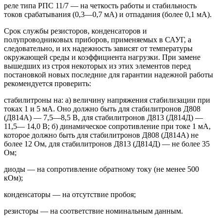
реле типа РПС 11/7 — на четкость работы и стабильность
токов срабатывания (0,3—0,7 мА) и отпадания (более 0,1 мА).
Срок службы резисторов, конденсаторов и
полупроводниковых приборов, применяемых в САУГ, а
следовательно, и их надежность зависят от температуры
окружающей среды и коэффициента нагрузки. При замене
вышедших из строя некоторых из этих элементов перед
постановкой новых последние для гарантии надежной работы
рекомендуется проверить:
стабилитроны на: а) величину напряжения стабилизации при
токах 1 и 5 мА. Оно должно быть для стабилитронов Д808
(Д814А) — 7,5—8,5 В, для стабилитронов Д813 (Д814Д) —
11,5— 14,0 В; б) динамическое сопротивление при токе 1 мА,
которое должно быть для стабилитронов Д808 (Д814А) не
более 12 Ом, для стабилитронов Д813 (Д814Д) — не более 35
Ом;
диоды — на сопротивление обратному току (не менее 500
кОм);
конденсаторы — на отсутствие пробоя;
резисторы — на соответствие номинальным данным.