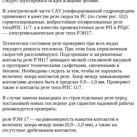
следует шунтировать искрогасящими цепями.
В электрической части САУ унифицированной гидропередачи
применяют в качестве реле скорости РС (по схеме рис. 102)
герметизированные, вибростойкие поляризованные реле
типаРПС 11/7, а в качестве промежуточных реле РП и РПрС
— электромеханические реле типа РЭН17.
Техническое состояние реле проверяют при всех видах
текущего ремонта тепловоза. При этом блок переключения
скоростей распломбируют. Подгоревшие и загрязненные
контакты реле РЭН17 зачищают мелкой стеклянной шкуркой
и протирают техническими салфетками, смоченными в
бензине. Необходимо следить за тем, чтобы не нарушить
величину зазора контактов реле. Зазор между замыкающими
контактами должен быть в пределах 0,9—1,0 мм. Проверяют
также и контакты реле типа РПС 11/7.
В случае замены вышедших из строя отдельных реле перед
постановкой новых последние для гарантии надежной работы
рекомендуется проверять:
реле РЭН 17 — на равномерность нажатия контактов и
величину зазора между ними (0,9—1,0 мм), а также на
отсутствие дребезжания контактов;