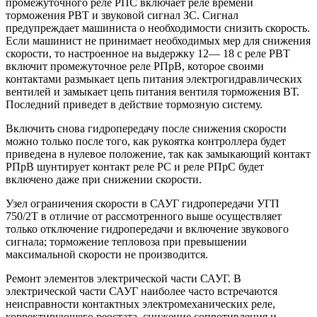
промежуточного реле РПС включает реле времени
торможения РВТ и звуковой сигнал ЗС. Сигнал
предупреждает машиниста о необходимости снизить скорость.
Если машинист не принимает необходимых мер для снижения
скорости, то настроенное на выдержку 12— 18 с реле РВТ
включит промежуточное реле РПрВ, которое своими
контактами размыкает цепь питания электрогидравлических
вентилей и замыкает цепь питания вентиля торможения ВТ.
Последний приведет в действие тормозную систему.
Включить снова гидропередачу после снижения скорости
можно только после того, как рукоятка контроллера будет
приведена в нулевое положение, так как замыкающий контакт
РПрВ шунтирует контакт реле РС и реле РПрС будет
включено даже при снижении скорости.
Узел ограничения скорости в САУГ гидропередачи УГП
750/2Т в отличие от рассмотренного выше осуществляет
только отключение гидропередачи и включение звукового
сигнала; торможение тепловоза при превышении
максимальной скорости не производится.
Ремонт элементов электрической части САУГ. В
электрической части САУГ наиболее часто встречаются
неисправности контактных электромеханических реле,
корректирующего реостата, снижение сопротивления и