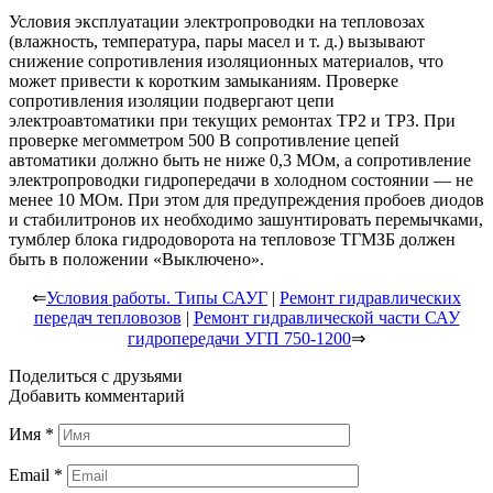
Условия эксплуатации электропроводки на тепловозах
(влажность, температура, пары масел и т. д.) вызывают
снижение сопротивления изоляционных материалов, что
может привести к коротким замыканиям. Проверке
сопротивления изоляции подвергают цепи
электроавтоматики при текущих ремонтах ТР2 и ТРЗ. При
проверке мегомметром 500 В сопротивление цепей
автоматики должно быть не ниже 0,3 МОм, а сопротивление
электропроводки гидропередачи в холодном состоянии — не
менее 10 МОм. При этом для предупреждения пробоев диодов
и стабилитронов их необходимо зашунтировать перемычками,
тумблер блока гидродоворота на тепловозе ТГМЗБ должен
быть в положении «Выключено».
⇐
Условия работы. Типы САУГ
|
Ремонт гидравлических
передач тепловозов
|
Ремонт гидравлической части САУ
гидропередачи УГП 750-1200
⇒
Поделиться с друзьями
Добавить комментарий
Имя
*
Email
*