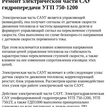
Ремонт электрической части САУ
гидропередачи УГП 750-1200
Электрическая часть САУГ является управляющей
(командной), она получает сигналы от датчиков скорости
движения тепловоза и частоты вращения вала дизеля и
формирует управляющий сигнал на переключение ступеней
скорости. Она выполнена по схеме безопорно-го напряжения
с датчиком скорости переменного тока.
При этом исключается влияние изменения напряжения
питания цепей управления тепловоза на стабильность
характеристики переключения ступеней скорости, а также
влияние на нее изменения сопротивления изоляции этих
цепей.
Электрическая часть САУГ включает в себя следующие узлы:
датчик скорости движения тепловоза; корректирующий
реостат; блок управления. Рассмотрим кратко взаимодействие
этих узлов при работе электрической части САУГ.
Действие электрической части САУГ. Электрогидравлическая
САУ унифицированной гидропередачи УГП 750-1200, УГП
750/2Т, а также ГДП1000 выполнена принципиально
одинаково на всех тепловозах и дизель-поездах ДР1.