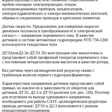
пробои изоляции электропроводки, отказы
полупроводниковых приборов, конденсаторов,
электрогидравлических и электро-пневматических вентилей,
обрывы в соединениях проводов и крепления элементов.
Датчик скорости. Предназначен для измерения скорости
движения тепловоза и преобразования ее в электрический
сигнал •— напряжение переменного тока. В качестве
датчиков в системе автоматики гидропередачи УГП 750-1200
используются таходатчики типа
ДТЭ2илиД2-Зи ДТЭЗ. По конструкции они аналогичны и
представляют собой трехфазный генератор переменного тока
с постоянным четырехполюсным магнитом в качестве ротора.
Вал датчика через цилиндрический редуктор связан с
турбинным колесом первого гидротрансформатора.
Характеристики напряжения датчиков представляют собой
прямые, но наклон их в зависимости от оборотов для
датчиков ДТЭ2, Д2-3 и ДТЭЗ различен (см. рис. 118). Поэтому
для получения на выходе одинакового напряжения,
необходимого для работы САУГ, цилиндрические редукторы
привода датчиков’ ДТЭ2 и Д2-3 выполняются с разным
передаточным отношением.