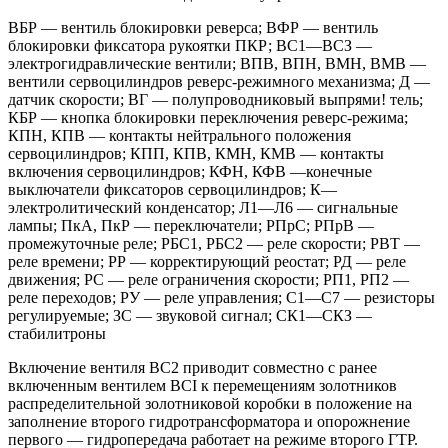
ВБР — вентиль блокировки реверса; ВФР — вентиль
блокировки фиксатора рукоятки ПКР; ВС1—ВСЗ —
электрогидравлические вентили; ВПВ, ВПН, ВМН, ВМВ —
вентили сервоцилиндров реверс-режимного механизма; Д —
датчик скорости; ВГ — полупроводниковый выпрями! тель;
КБР — кнопка блокировки переключения реверс-режима;
КПН, КПВ — контакты нейтрального положения
сервоцилиндров; КПП, КПВ, КМН, КМВ — контакты
включения сервоцилиндров; КФН, КФВ —конечные
выключатели фиксаторов сервоцилиндров; К—
электролитический конденсатор; Л1—Л6 — сигнальные
лампы; ПкА, ПкР — переключатели; РПрС; РПрВ —
промежуточные реле; РБС1, РБС2 — реле скорости; РВТ —
реле времени; РР — корректирующий реостат; РД — реле
движения; РС — реле ограничения скорости; РП1, РП2 —
реле переходов; РУ — реле управления; С1—С7 — резисторы
регулируемые; ЗС — звуковой сигнал; СК1—СКЗ —
стабилитроны
Включение вентиля ВС2 приводит совместно с ранее
включенным вентилем ВСІ к перемещениям золотников
распределительной золотниковой коробки в положение на
заполнение второго гидротрансформатора и опорожнение
первого — гидропередача работает на режиме второго ГТР.