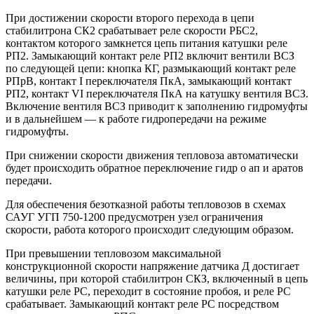
При достижении скорости второго перехода в цепи
стабилитрона СК2 срабатывает реле скорости РБС2,
контактом которого замкнется цепь питания катушки реле
РП2. Замыкающий контакт реле РП2 включит вентили ВСЗ
по следующей цепи: кнопка КГ, размыкающий контакт реле
РПрВ, контакт I переключателя ПкА, замыкающий контакт
РП2, контакт VI переключателя ПкА на катушку вентиля ВСЗ.
Включение вентиля ВСЗ приводит к заполнению гидромуфты
и в дальнейшем — к работе гидропередачи на режиме
гидромуфты.
При снижении скорости движения тепловоза автоматически
будет происходить обратное переключение гидр о ап и аратов
передачи.
Для обеспечения безотказной работы тепловозов в схемах
САУГ УГП 750-1200 предусмотрен узел ограничения
скорости, работа которого происходит следующим образом.
При превышении тепловозом максимальной
конструкционной скорости напряжение датчика Д достигает
величины, при которой стабилитрон СКЗ, включенный в цепь
катушки реле РС, переходит в состояние пробоя, и реле РС
срабатывает. Замыкающий контакт реле РС посредством