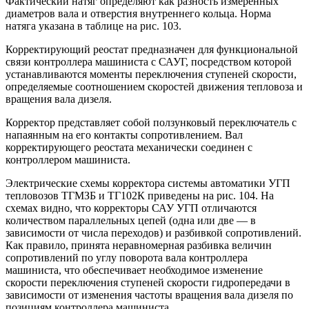
Фактический натяг определяют как разность измеренных
диаметров вала и отверстия внутреннего кольца. Норма
натяга указана в таблице на рис. 103.
Корректирующий реостат предназначен для функциональной
связи контроллера машиниста с САУГ, посредством которой
устанавливаются моменты переключения ступеней скорости,
определяемые соотношением скоростей движения тепловоза и
вращения вала дизеля.
Корректор представляет собой ползунковый переключатель с
напаянным на его контакты сопротивлением. Вал
корректирующего реостата механически соединен с
контроллером машиниста.
Электрические схемы корректора системы автоматики УГП
тепловозов ТГМЗБ и ТГ102К приведены на рис. 104. На
схемах видно, что корректоры САУ УГП отличаются
количеством параллельных цепей (одна или две — в
зависимости от числа переходов) и разбивкой сопротивлений.
Как правило, принята неравномерная разбивка величин
сопротивлений по углу поворота вала контроллера
машиниста, что обеспечивает необходимое изменение
скорости переключения ступеней скорости гидропередачи в
зависимости от изменения частоты вращения вала дизеля по
позициям контроллера машиниста.