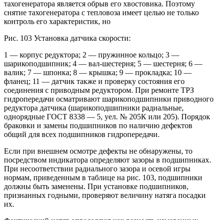
тахогенератора является обрыв его хвостовика. Поэтому
снятие тахогенератора с тепловоза имеет целью не только
контроль его характеристик, но
Рис. 103 Установка датчика скорости:
1 — корпус редуктора; 2 — пружинное кольцо; 3 —
шарикоподшипник; 4 — вал-шестерня; 5 — шестерня; 6 —
валик; 7 — шпонка; 8 — крышка; 9 — прокладка; 10 —
фланец; 11 — датчик также и проверку состояния его
соединения с приводным редуктором. При ремонте ТРЗ
гидропередачи осматривают шарикоподшипники приводного
редуктора датчика (шарикоподшипники радиальные,
однорядные ГОСТ 8338 — 5, уел. № 205К или 205). Порядок
браковки и замены подшипников по наличию дефектов
общий для всех подшипников гидропередачи.
Если при внешнем осмотре дефекты не обнаружены, то
посредством индикатора определяют зазоры в подшипниках.
При несоответствии радиального зазора и осевой игры
нормам, приведенным в таблице на рис. 103, подшипники
должны быть заменены. При установке подшипников,
признанных годными, проверяют величину натяга посадки
их.