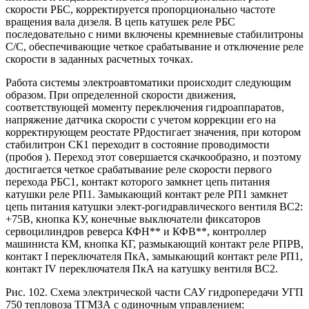
скорости РБС, корректируется пропорционально частоте
вращения вала дизеля. В цепь катушек реле РБС
последовательно с ними включены кремниевые стабилитроны
С/С, обеспечивающие четкое срабатывание и отключение реле
скорости в заданных расчетных точках.
Работа системы электроавтоматики происходит следующим
образом. При определенной скорости движения,
соответствующей моменту переключения гидроаппаратов,
напряжение датчика скорости с учетом коррекции его на
корректирующем реостате РРдостигает значения, при котором
стабилитрон СК1 переходит в состояние проводимости
(пробоя ). Переход этот совершается скачкообразно, и поэтому
достигается четкое срабатывание реле скорости первого
перехода РБС1, контакт которого замкнет цепь питания
катушки реле РП1. Замыкающий контакт реле РП1 замкнет
цепь питания катушки элект-рогидравлического вентиля ВС2:
+75В, кнопка КУ, конечные выключатели фиксаторов
сервоцилиндров реверса КФН** и КФВ**, контроллер
машиниста КМ, кнопка КГ, размыкающий контакт реле РПРВ,
контакт I переключателя ПкА, замыкающий контакт реле РП1,
контакт IV переключателя ПкА на катушку вентиля ВС2.
Рис. 102. Схема электрической части САУ гидропередачи УГП
750 тепловоза ТГМЗА с одиночным управлением: