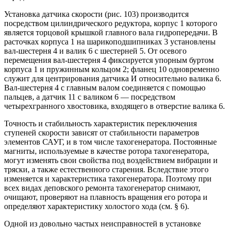
Установка датчика скорости (рис. 103) производится
посредством цилиндрического редуктора, корпус 1 которого
является торцовой крышкой главного вала гидропередачи. В
расточках корпуса 1 на шарикоподшипниках 3 установлены
вал-шестерня 4 и валик 6 с шестерней 5. От осевого
перемещения вал-шестерня 4 фиксируется упорным буртом
корпуса 1 и пружинным кольцом 2; фланец 10 одновременно
служит для центрирования датчика И относительно валика 6.
Вал-шестерня 4 с главным валом соединяется с помощью
пальцев, а датчик 11 с валиком 6 — посредством
четырехгранного хвостовика, входящего в отверстие валика 6.
Точность и стабильность характеристик переключения
ступеней скорости зависят от стабильности параметров
элементов САУГ, и в том числе тахогенератора. Постоянные
магниты, используемые в качестве ротора тахогенератора,
могут изменять свои свойства под воздействием вибрации и
тряски, а также естественного старения. Вследствие этого
изменяется и характеристика тахогенератора. Поэтому при
всех видах деповского ремонта тахогенератор снимают,
очищают, проверяют на плавность вращения его ротора и
определяют характеристику холостого хода (см. § 6).
Одной из довольно частых неисправностей в установке