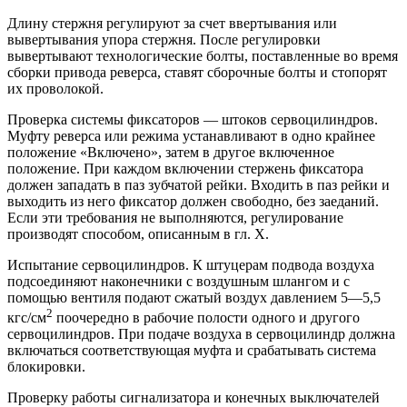
Длину стержня регулируют за счет ввертывания или
вывертывания упора стержня. После регулировки
вывертывают технологические болты, поставленные во время
сборки привода реверса, ставят сборочные болты и стопорят
их проволокой.
Проверка системы фиксаторов — штоков сервоцилиндров.
Муфту реверса или режима устанавливают в одно крайнее
положение «Включено», затем в другое включенное
положение. При каждом включении стержень фиксатора
должен западать в паз зубчатой рейки. Входить в паз рейки и
выходить из него фиксатор должен свободно, без заеданий.
Если эти требования не выполняются, регулирование
производят способом, описанным в гл. X.
Испытание сервоцилиндров. К штуцерам подвода воздуха
подсоединяют наконечники с воздушным шлангом и с
помощью вентиля подают сжатый воздух давлением 5—5,5
2
кгс/см
поочередно в рабочие полости одного и другого
сервоцилиндров. При подаче воздуха в сервоцилиндр должна
включаться соответствующая муфта и срабатывать система
блокировки.
Проверку работы сигнализатора и конечных выключателей