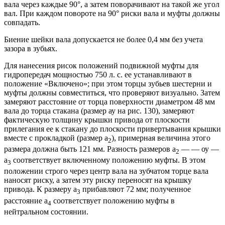
вала через каждые 90°, а затем поворачивают на такой же угол
вал. При каждом повороте на 90° риски вала и муфты должны
совпадать.
Биение шейки вала допускается не более 0,4 мм без учета
зазора в зубьях.
Для нанесения рисок положений подвижной муфты для
гидропередач мощностью 750 л. с. ее устанавливают в
положение «Включено»; при этом торцы зубьев шестерни и
муфты должны совместиться, что проверяют визуально. Затем
замеряют расстояние от торца поверхности диаметром 48 мм
вала до торца стакана (размер ау на рис. 130), замеряют
фактическую толщину крышки привода от плоскости
прилегания ее к стакану до плоскости привертывания крышки
вместе с прокладкой (размер а
), примерная величина этого
2
размера должна быть 121 мм. Разность размеров а
— — оу —
2
а
соответствует включенному положению муфты. В этом
3
положении строго через центр вала на зубчатом торце вала
наносят риску, а затем эту риску переносят на крышку
привода. К размеру а
прибавляют 72 мм; полученное
3
расстояние а
соответствует положению муфты в
4
нейтральном состоянии.