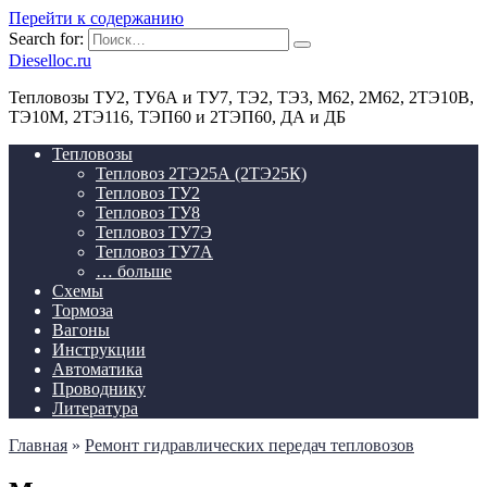
Перейти к содержанию
Search for:
Dieselloc.ru
Тепловозы ТУ2, ТУ6А и ТУ7, ТЭ2, ТЭ3, М62, 2М62, 2ТЭ10В,
ТЭ10М, 2ТЭ116, ТЭП60 и 2ТЭП60, ДА и ДБ
Тепловозы
Тепловоз 2ТЭ25А (2ТЭ25К)
Тепловоз ТУ2
Тепловоз ТУ8
Тепловоз ТУ7Э
Тепловоз ТУ7А
… больше
Схемы
Тормоза
Вагоны
Инструкции
Автоматика
Проводнику
Литература
Главная
»
Ремонт гидравлических передач тепловозов