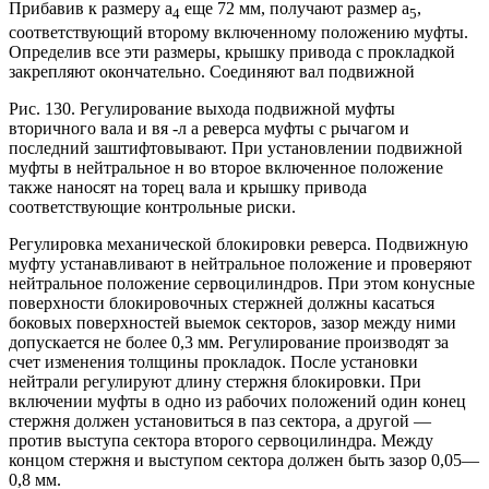
Прибавив к размеру а
еще 72 мм, получают размер а
,
4
5
соответствующий второму включенному положению муфты.
Определив все эти размеры, крышку привода с прокладкой
закрепляют окончательно. Соединяют вал подвижной
Рис. 130. Регулирование выхода подвижной муфты
вторичного вала и вя -л а реверса муфты с рычагом и
последний заштифтовывают. При установлении подвижной
муфты в нейтральное н во второе включенное положение
также наносят на торец вала и крышку привода
соответствующие контрольные риски.
Регулировка механической блокировки реверса. Подвижную
муфту устанавливают в нейтральное положение и проверяют
нейтральное положение сервоцилиндров. При этом конусные
поверхности блокировочных стержней должны касаться
боковых поверхностей выемок секторов, зазор между ними
допускается не более 0,3 мм. Регулирование производят за
счет изменения толщины прокладок. После установки
нейтрали регулируют длину стержня блокировки. При
включении муфты в одно из рабочих положений один конец
стержня должен установиться в паз сектора, а другой —
против выступа сектора второго сервоцилиндра. Между
концом стержня и выступом сектора должен быть зазор 0,05—
0,8 мм.