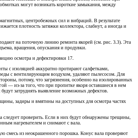
обмотках могут возникать короткие замыкания, между
 магнитных, центробежных сил и вибраций. В результате
ижается плотность затяжки коллектора, слабнут, а иногда и
дают на поточную линию ремонта якорей (см. рис. 3.3). Эта
дъема, вращения, опускания и продувки.
озицию осмотра и дефектировки 17.
нты с изоляцией аккуратно протирают салфетками,
реды с вентилирующим воздухом, удаляют пылесосом. Для
тороны, потому, что загрязнения, особенно на изолированных
й — из-за того, что при пропитке якоря оставшиеся в нем
я будут затруднять выявление возможных дефектов.
щины, задиры и вмятины на доступных для осмотра частях
а следует проверить. Если в них будут обнаружены трещины,
онным нагревателем и снимают с вала.
ю смесь из неокрашенного порошка. Конус вала проверяют