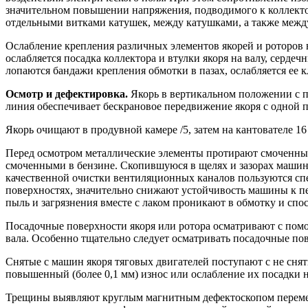
значительном повышении напряжения, подводимого к коллектор
отдельными витками катушек, между катушками, а также меж
Ослабление крепления различных элементов якорей и роторов 
ослабляется посадка коллектора и втулки якоря на валу, серде
лопаются бандажи крепления обмотки в пазах, ослабляется ее 
Осмотр и дефектировка.
Якорь в вертикальном положении с п
линия обеспечивает бескрановое передвижение якоря с одной 
Якорь очищают в продувной камере /5, затем на кантователе 1
Перед осмотром металлические элементы протирают смоченным
смоченными в бензине. Скопившуюся в щелях и зазорах маши
качественной очистки вентиляционных каналов пользуются спе
поверхностях, значительно снижают устойчивость машины к пер
пыль и загрязнения вместе с лаком проникают в обмотку и спо
Посадочные поверхности якоря или ротора осматривают с пом
вала. Особенно тщательно следует осматривать посадочные по
Снятые с машин якоря тяговых двигателей поступают с не сня
повышенный (более 0,1 мм) износ или ослабление их посадки н
Трещины выявляют круглым магнитным дефектоскопом переменн