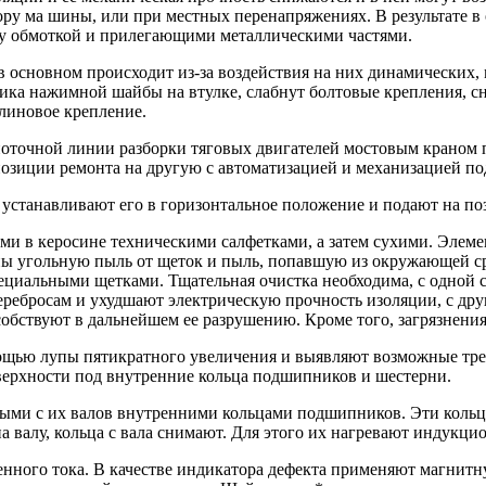
у ма шины, или при местных перенапряжениях. В результате в 
ду обмоткой и прилегающими металлическими частями.
в основном происходит из-за воздействия на них динамических,
чника нажимной шайбы на втулке, слабнут болтовые крепления, сн
клиновое крепление.
оточной линии разборки тяговых двигателей мостовым краном по
позиции ремонта на другую с автоматизацией и механизацией по
6 устанавливают его в горизонтальное положение и подают на п
и в керосине техническими салфетками, а затем сухими. Элеме
ны угольную пыль от щеток и пыль, попавшую из окружающей с
циальными щетками. Тщательная очистка необходима, с одной с
ебросам и ухудшают электрическую прочность изоляции, с друго
собствуют в дальнейшем ее разрушению. Кроме того, загрязнени
ощью лупы пятикратного увеличения и выявляют возможные тре
верхности под внутренние кольца подшипников и шестерни.
тыми с их валов внутренними кольцами подшипников. Эти кольц
а валу, кольца с вала снимают. Для этого их нагревают индукци
ого тока. В качестве индикатора дефекта применяют магнитну