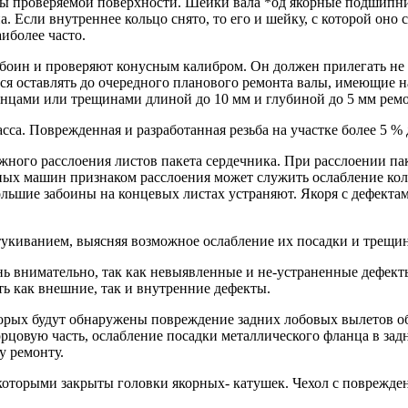
ны проверяемой поверхности. Шейки вала *од якорные подшипни
. Если внутреннее кольцо снято, то его и шейку, с которой оно
иболее часто.
абоин и проверяют конусным калибром. Он должен прилегать не
я оставлять до очередного планового ремонта валы, имеющие н
енцами или трещинами длиной до 10 мм и глубиной до 5 мм рем
асса. Поврежденная и разработанная резьба на участке более 5 %
ного расслоения листов пакета сердечника. При расслоении пак
ных машин признаком расслоения может служить ослабление ко
льшие забоины на концевых листах устраняют. Якоря с дефектами
укиванием, выясняя возможное ослабление их посадки и трещин
нь внимательно, так как невыявленные и не-устраненные дефект
ь как внешние, так и внутренние дефекты.
рых будут обнаружены повреждение задних лобовых вылетов об
рцовую часть, ослабление посадки металлического фланца в зад
у ремонту.
которыми закрыты головки якорных- катушек. Чехол с поврежде