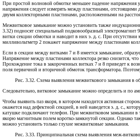
При простой волновой обмотке меньшее падение напряжения ук
напряжения следует измерять между пластинами, отстоящими д
двумя коллекторными пластинами, расположенными на рассто
Межвитковое замыкание можно установить также индукционны
3.32) подносят специальный подковообразный электромагнит 9
витки секции обмотки и наводит в них э. д. с. При отсутствии 
милливольтметр 2 покажет напряжение между пластинами колл
Если в секции между витками 7 и 8 имеется замыкание, образуе
Напряжение между пластинами коллектора резко снизится, что
Прохождение тока в закороченных витках 7 и 8 приведет к воз
поля первичной и вторичной обмоток трансформатора. Поэтому
Рис. 3.32. Схема выявления межвиткового замыкания в 
Следовательно, витковое замыкание можно определить и по амп
Чтобы выявить паз якоря, в котором находится активная сторо
окажется над дефектной секцией, в ней наведется э. д. с., к
катушке подключают телефон. При межвитковом замыкании в те
якорю магнитным полем коротко-замкнутой секции. Однако та
можно установить только глухие межвитковые замыкания.
Рис. 3.33. Принципиальная схема выявления меж-витков