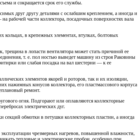
съема и сокращается срок его службы.
осимых друг другу деталями с ослабшим креплением, а иногда и
 на рабочей части коллектора, посадочных поверхностях вала
х кольцах, в крепежных элементах, втулках, болтовых
к, трещина в лопасти вентилятора может стать причиной ее
единения, т. е. пол ностью выведет машину из строя Раковины
ритирки или слабая посадка на вал шестерни — к ее
ллических элементов якорей и роторов, так и их изоляции,
них нажимных конусов коллектора, его пластмассового корпуса
неплановый ремонт.
ругового огня. Подгорают или оплавляются коллекторные
еребросах электрических дуг.
и секций обмотки в петушки коллекторных пластин, а иногда
 в эксплуатации чрезмерных нагревов, повышенной влажности,
зникать тепловые и электрические пробои, особенно при