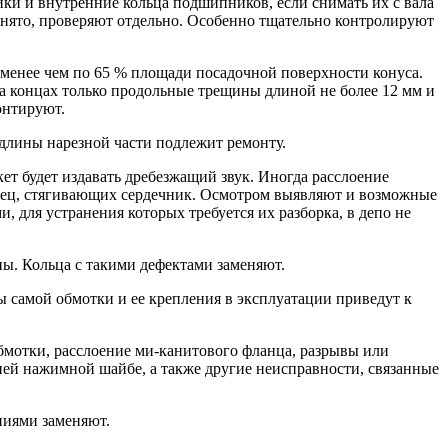
ки и внутренние кольца подшипников, если снимать их с вала
 снято, проверяют отдельно. Особенно тщательно контролируют
 менее чем по 65 % площади посадочной поверхности конуса.
а концах только продольные трещины длиной не более 12 мм и
онтируют.
 длины нарезной части подлежит ремонту.
ет будет издавать дребезжащий звук. Иногда расслоение
лец, стягивающих сердечник. Осмотром выявляют и возможные
, для устранения которых требуется их разборка, в депо не
ы. Кольца с такими дефектами заменяют.
ы самой обмотки и ее крепления в эксплуатации приведут к
мотки, расслоение ми-канитового фланца, разрывы или
ней нажимной шайбе, а также другие неисправности, связанные
ниями заменяют.