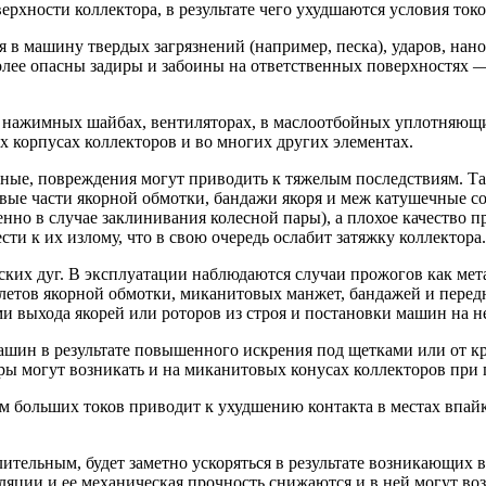
хности коллектора, в результате чего ухудшаются условия токо
я в машину твердых загрязнений (например, песка), ударов, нан
олее опасны задиры и забоины на ответственных поверхностях —
, нажимных шайбах, вентиляторах, в маслоотбойных уплотняющи
х корпусах коллекторов и во многих других элементах.
ьные, повреждения могут приводить к тяжелым последствиям. Та
вые части якорной обмотки, бандажи якоря и меж катушечные со
енно в случае заклинивания колесной пары), а плохое качество п
и к их излому, что в свою очередь ослабит затяжку коллектора.
ких дуг. В эксплуатации наблюдаются случаи прожогов как мета
ылетов якорной обмотки, миканитовых манжет, бандажей и перед
ми выхода якорей или роторов из строя и постановки машин на 
ашин в результате повышенного искрения под щетками или от к
ы могут возникать и на миканитовых конусах коллекторов при п
больших токов приводит к ухудшению контакта в местах впайк
лительным, будет заметно ускоряться в результате возникающих
ляции и ее механическая прочность снижаются и в ней могут во