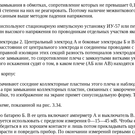
мыкания в обмотках, сопротивление которых не превышает 0,1
ой степени на них не реагировать. Поэтому наличие межвитково
исанным выше методом падения напряжения.
 используют стационарную импульсную установку ИУ-57 или п
н высокого напряжения по проводникам отдельных участков якор
лектроды 2. Центральный электрод А и боковые электроды Б и В 
расстоянии от центрального электрода и соединены проводами с
равной изоляции этих секций разность потенциалов электродов 
овое замыкание, то сопротивление плеча с замкнутыми витками у
ого искажения судят о том, в каком плече (АБ или АВ) находятся
 корпус
орачивают соседние коллекторные пластины этого плеча и набл
а при замыкании коллекторных пластин, связанных с закороченн
йки, то изображение на экране примет синусоидальную форму. Т
ме, показанной на рис. 3.34.
ю батарею Б. В ее цепь включают амперметр А и выключатель В.
ется использовать с пределом измерения 0—15—45 мВ. Чтобы е
бедиться в их хорошем контакте и лишь потом прикладывать щу
озрасти и повредить прибор. По окончании измерений первыми с