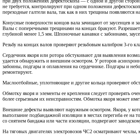
при двух положениях дефектоскопа — с одной и другой сторо
не требуется, контролируют при одном положении дефектоскопа
переходные галтели вала, так как в них трещины появляются на
Конусные поверхности концов вала зачищают от заусенцев и з
Валы с поперечными трещинами на концах бракуют. Разрешаетс
глубиной менее 1,5 мм. Шпоночные канавки с забоинами, заус
Резьбу на концах валов проверяют резьбовым калибром 3-го кл
Сердечник якоря или ротора обстукивают для выявления возмож
удается обнаружить и внешним осмотром. У роторов асинхрон
забоины, подгары и оплавления на сердечнике. Подгары и небо
ремонтируют.
Маслоотбойные, уплотняющие и другие кольца проверяют обст
Обмотку якоря и элементы ее крепления следует проверять оче
более серьезным их неисправностям. Обмотка якоря может имет
Внешние дефекты выявляют наружным осмотром. Якоря, у кото
выползание подбандажной изоляции в местах перегиба ее на то
со снятием бандажа или части изоляции, подвергают заводском
На тяговых двигателях электровозов ЧС2 осматривают чехлы, 