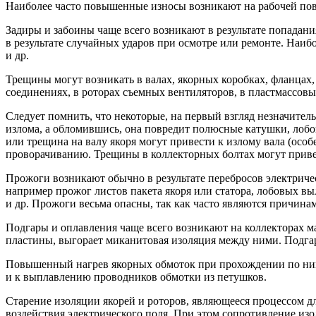
Наиболее часто повышенные износы возникают на рабочей повер
Задиры и забоины чаще всего возникают в результате попадани
в результате случайных ударов при осмотре или ремонте. Наиб
и др.
Трещины могут возникать в валах, якорных коробках, фланцах
соединениях, в роторах съемных вентиляторов, в пластмассовы
Следует помнить, что некоторые, на первый взгляд незначител
излома, а обломившись, она повредит полюсные катушки, лобо
или трещина на валу якоря могут привести к излому вала (особ
проворачиванию. Трещины в коллекторных болтах могут привест
Прожоги возникают обычно в результате перебросов электричес
например прожог листов пакета якоря или статора, лобовых в
и др. Прожоги весьма опасны, так как часто являются причина
Подгары и оплавления чаще всего возникают на коллекторах м
пластины, выгорает миканитовая изоляция между ними. Подгар
Повышенный нагрев якорных обмоток при прохождении по ним 
и к выплавлению проводников обмотки из петушков.
Старение изоляции якорей и роторов, являющееся процессом д
воздействия электрического поля. При этом сопротивление изо