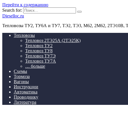
Перейти к содержанию
Search for:
Dieselloc.ru
Тепловозы ТУ2, ТУ6А и ТУ7, ТЭ2, ТЭ3, М62, 2М62, 2ТЭ10В,
Тепловозы
Тепловоз 2ТЭ25А (2ТЭ25К)
Тепловоз ТУ2
Тепловоз ТУ8
Тепловоз ТУ7Э
Тепловоз ТУ7А
… больше
Схемы
Тормоза
Вагоны
Инструкции
Автоматика
Проводнику
Литература