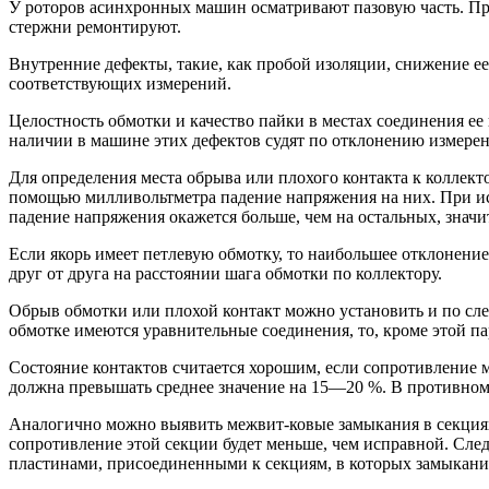
У роторов асинхронных машин осматривают пазовую часть. Пр
стержни ремонтируют.
Внутренние дефекты, такие, как пробой изоляции, снижение е
соответствующих измерений.
Целостность обмотки и качество пайки в местах соединения е
наличии в машине этих дефектов судят по отклонению измере
Для определения места обрыва или плохого контакта к коллек
помощью милливольтметра падение напряжения на них. При исп
падение напряжения окажется больше, чем на остальных, значи
Если якорь имеет петлевую обмотку, то наибольшее отклонение
друг от друга на расстоянии шага обмотки по коллектору.
Обрыв обмотки или плохой контакт можно установить и по сле
обмотке имеются уравнительные соединения, то, кроме этой п
Состояние контактов считается хорошим, если сопротивление
должна превышать среднее значение на 15—20 %. В противном с
Аналогично можно выявить межвит-ковые замыкания в секциях
сопротивление этой секции будет меньше, чем исправной. Сле
пластинами, присоединенными к секциям, в которых замыкания