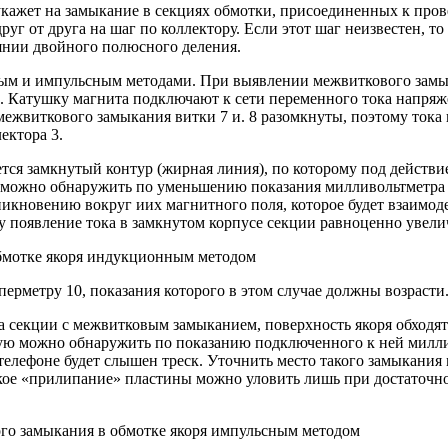
ажет на замыкание в секциях обмотки, присоединенных к прове
руг от друга на шаг по коллектору. Если этот шаг неизвестен,
янии двойного полюсного деления.
м и импульсным методами. При выявлении межвиткового замык
. Катушку магнита подключают к сети переменного тока напряж
межвиткового замыкания витки 7 и. 8 разомкнуты, поэтому тока в 
ектора 3.
тся замкнутый контур (жирная линия), по которому под действие
 можно обнаружить по уменьшению показания милливольтметра 2,
никновению вокруг иих магнитного поля, которое будет взаимоде
 появление тока в замкнутом корпусе секции равноценно увели
обмотке якоря индукционным методом
ерметру 10, показания которого в этом случае должны возрасти
на секции с межвитковым замыканием, поверхность якоря обходя
оторую можно обнаружить по показанию подключенного к ней милл
лефоне будет слышен треск. Уточнить место такого замыкания м
кое «прилипание» пластины можно уловить лишь при достаточн
ого замыкания в обмотке якоря импульсным методом