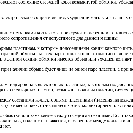
оверяют состояние стержней короткозамкнутой обмотки, убежда
е электрического сопротивления, ухудшение контакта в паяных 
е шин с петушками коллектора проверяют измерением активного
нного сопротивления от допустимого для данной машины.
торным пластинам, к которым подсоединены концы каждого витк
равной обмотке на всех парах коллекторных пластин падение н
т, в данной секции обмотки имеется обрыв или ухудшен контакт 
 при наличии обрыва будет лишь на одной паре пластин, а при 
дам подгаров на коллекторных пластинах, к которым подсоедине
ары коллекторных пластин, возможны подгары пластин, отстоящ
 между соседними коллекторными пластинами (падения напряжен
лучае места паек, относящиеся к этим коллекторным пластинам,
 обмотки или замыкание между соседними секциями. Если такое
довательно, падение напряжения, измеренное между коллекторн
 нет.