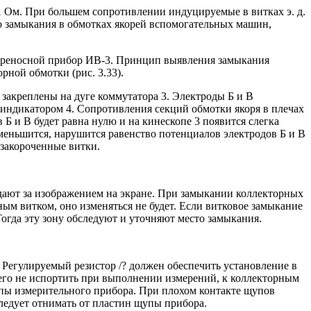
 Ом. При большем сопротивлении индуцируемые в витках э. д.
го замыкания в обмотках якорей вспомогательных машин,
ереносной прибор ИВ-3. Принцип выявления замыкания
ной обмотки (рис. 3.33).
закреплены на дуге коммутатора 3. Электроды Б и В
 индикатором 4. Сопротивления секций обмотки якоря в плечах
Б и В будет равна нулю и на кинескопе 3 появится слегка
меньшится, нарушится равенство потенциалов электродов Б и В
 закороченные витки.
юдают за изображением на экране. При замыкании коллекторных
ым витком, оно изменяться не будет. Если витковое замыкание
огда эту зону обследуют и уточняют место замыкания.
 Регулируемый резистор /? должен обеспечить установление в
го не испортить при выполнении измерений, к коллекторным
пы измерительного прибора. При плохом контакте щупов
ледует отнимать от пластин щупы прибора.