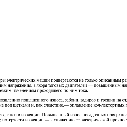
оры электрических машин подвергаются не только описанным ра
 ним напряжения, а якоря тяговых двигателей — повышенным н
езким изменениям проходящего по ним тока.
появлению повышенного износа, забоин, задиров и трещин на от
е под щетками и, как следствие,— оплавление кол-лектортных 
ях, так и в изоляции. Повышенный износ посадочных поверхност
потертости изоляции — к снижению ее электрической прочности