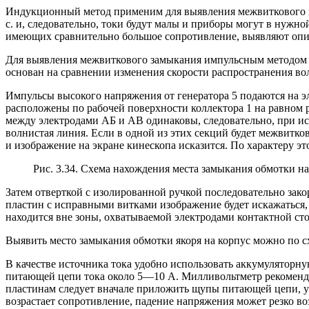
Индукционный метод применим для выявления межвиткового за
с. и, следовательно, токи будут малы и приборы могут в нужн
имеющих сравнительно большое сопротивление, выявляют оп
Для выявления межвиткового замыкания импульсным методом
основан на сравнении изменения скорости распространения вол
Импульсы высокого напряжения от генератора 5 подаются на э
расположены по рабочей поверхности коллектора 1 на равном 
между электродами АБ и АВ одинаковы, следовательно, при исп
волнистая линия. Если в одной из этих секций будет межвитк
и изображение на экране кинескопа исказится. По характеру эт
Рис. 3.34. Схема нахождения места замыкания обмотки на
Затем отверткой с изолированной ручкой последовательно зак
пластин с исправными витками изображение будет искажаться, 
находится вне зоны, охватываемой электродами контактной сто
Выявить место замыкания обмотки якоря на корпус можно по схе
В качестве источника тока удобно использовать аккумуляторну
питающей цепи тока около 5—10 А. Милливольтметр рекоменду
пластинам следует вначале приложить щупы питающей цепи, у
возрастает сопротивление, падение напряжения может резко в