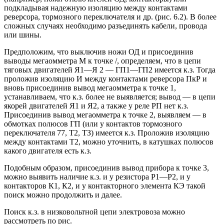
подкладывая надежную изоляцию между контактами
реверсора, тормозного переключателя и др. (рис. 6.2). В более
сложных случаях необходимо разъединять кабели, провода
или шины.
Предположим, что выключив ножи ОД и присоединив
выводы мегаомметра М к точке /, определяем, что в цепи
тяговых двигателей Я1—Я 2 — ГП1—ГП2 имеется к.з. Тогда
проложив изоляцию И между контактами реверсора ПкР и
вновь присоединив вывод мегаомметра к точке 1,
устанавливаем, что к.з. более не выявляется; вывод — в цепи
якорей двигателей Я1 и Я2, а также у реле РП нет к.з.
Присоединив вывод мегаомметра к точке 2, выявляем — в
обмотках полюсов ГП (или у контактов тормозного
переключателя 77, Т2, ТЗ) имеется к.з. Проложив изоляцию
между контактами Т2, можно уточнить, в катушках полюсов
какого двигателя есть к.з.
Подобным образом, присоединив вывод прибора к точке 3,
можно выявить наличие к.з. и у резистора Р1—Р2, и у
контакторов К1, К2, и у контакторного элемента КЭ такой
поиск можно продолжить и далее.
Поиск к.з. в низковольтной цепи электровоза можно
рассмотреть по рис.