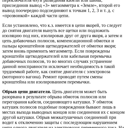
переключателя 49) и разъединяя кабели или шины;
присоединив вывод «3» мегаомметра к «Земле», второй его
вывод поочередно подсоединяют к точкам 1, 2, 3 и т. д. с
«прозвонкой» каждой части цепи.
Если установлено, что к.з. имеется в цепи якорей, то следует
до снятия двигателя вынуть все щетки или подложить
изоляцию под них, изолировав друг от друга якоря, а затем и
цепь добавочных полюсов, компенсационной обмотки и
пальцы кронштейнов щеткодержателей от обмотки якоря;
затем вновь применить мегаомметр. Если повреждены
кронштейн щеткодержателей или кабельная перемычка
добавочных полюсов, то во многих случаях устранение
данной неисправности исключает необходимость в такой
трудоемкой работе, как снятие двигателя с электровоза
(моторного вагона). Ремонт проводят путем смены
кронштейна или изолированием перемычки.
Обрыв цепи двигателя.
Цепь двигателя может быть
разорвана в результате обрыва обмоток полюсов или
перегорания кабеля, соединяющего катушки. У обмоток
катушек полюсов подобные повреждения бывают лишь в
местах выхода выводных концов или соединения их с концом
другой катушки. Обрыв межкатушечных соединений при
водит к отключению защиты с последующим нарушением
цепи одного двигателя на электровозах переменного тока. На