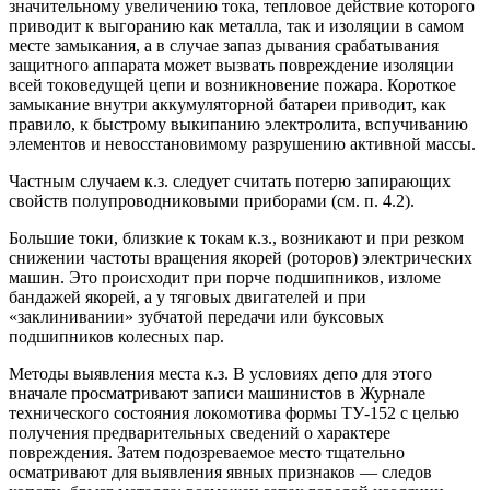
значительному увеличению тока, тепловое действие которого
приводит к выгоранию как металла, так и изоляции в самом
месте замыкания, а в случае запаз дывания срабатывания
защитного аппарата может вызвать повреждение изоляции
всей токоведущей цепи и возникновение пожара. Короткое
замыкание внутри аккумуляторной батареи приводит, как
правило, к быстрому выкипанию электролита, вспучиванию
элементов и невосстановимому разрушению активной массы.
Частным случаем к.з. следует считать потерю запирающих
свойств полупроводниковыми приборами (см. п. 4.2).
Большие токи, близкие к токам к.з., возникают и при резком
снижении частоты вращения якорей (роторов) электрических
машин. Это происходит при порче подшипников, изломе
бандажей якорей, а у тяговых двигателей и при
«заклинивании» зубчатой передачи или буксовых
подшипников колесных пар.
Методы выявления места к.з. В условиях депо для этого
вначале просматривают записи машинистов в Журнале
технического состояния локомотива формы ТУ-152 с целью
получения предварительных сведений о характере
повреждения. Затем подозреваемое место тщательно
осматривают для выявления явных признаков — следов