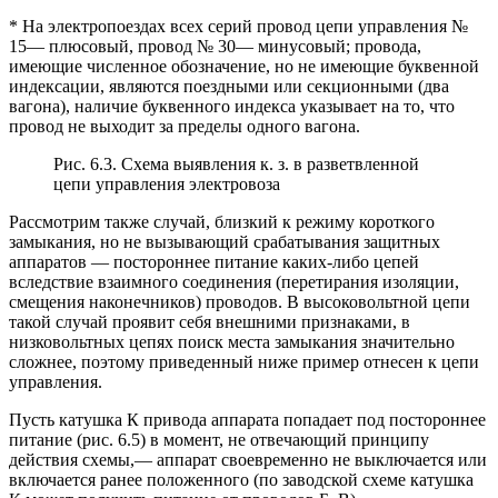
* На электропоездах всех серий провод цепи управления №
15— плюсовый, провод № 30— минусовый; провода,
имеющие численное обозначение, но не имеющие буквенной
индексации, являются поездными или секционными (два
вагона), наличие буквенного индекса указывает на то, что
провод не выходит за пределы одного вагона.
Рис. 6.3. Схема выявления к. з. в разветвленной
цепи управления электровоза
Рассмотрим также случай, близкий к режиму короткого
замыкания, но не вызывающий срабатывания защитных
аппаратов — постороннее питание каких-либо цепей
вследствие взаимного соединения (перетирания изоляции,
смещения наконечников) проводов. В высоковольтной цепи
такой случай проявит себя внешними признаками, в
низковольтных цепях поиск места замыкания значительно
сложнее, поэтому приведенный ниже пример отнесен к цепи
управления.
Пусть катушка К привода аппарата попадает под постороннее
питание (рис. 6.5) в момент, не отвечающий принципу
действия схемы,— аппарат своевременно не выключается или
включается ранее положенного (по заводской схеме катушка