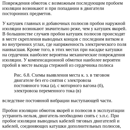
Повреждения обмоток с возможным последующим пробоем
изоляции возникают и при попадании в двигатели
посторонних предметов.
У катушек главных и добавочных полюсов пробои наружной
изоляции возникают значительно реже, чем у катушек якорей.
В большинстве случаев пробои катушек полюсов происходят
в месте скрепления выводных концов с последним витком и
во внутренних углах, где напряженность электрического поля
наивысшая. Кроме того, в этих местах при насадке катушки
на сердечник наиболее вероятны механические повреждения
изоляции. У компенсационной обмотки наиболее вероятен
пробой в месте выхода стержней из сердечника полюса
Рис. 6.8. Схемы выявления места к. з. в тяговом
двигателе без его снятия с электровоза
постоянного тока (а), с моторного вагона (б),
электровоза переменного тока (в)
вследствие постоянной вибрации выступающей части.
Пробои изоляции обмоток якорей и полюсов в эксплуатации
устранить нельзя, двигатель необходимо снять с э.п.с. При
пробое изоляции выводных кабелей тяговых двигателей и
кабелей, соединяющих катушки дополнительных полюсов,