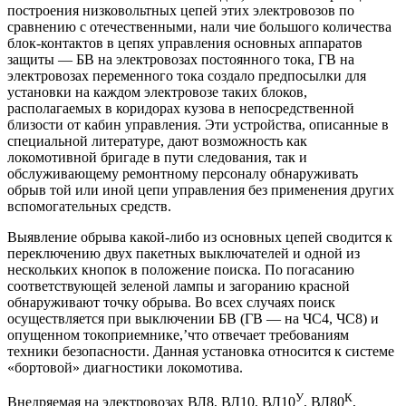
построения низковольтных цепей этих электровозов по
сравнению с отечественными, нали чие большого количества
блок-контактов в цепях управления основных аппаратов
защиты — БВ на электровозах постоянного тока, ГВ на
электровозах переменного тока создало предпосылки для
установки на каждом электровозе таких блоков,
располагаемых в коридорах кузова в непосредственной
близости от кабин управления. Эти устройства, описанные в
специальной литературе, дают возможность как
локомотивной бригаде в пути следования, так и
обслуживающему ремонтному персоналу обнаруживать
обрыв той или иной цепи управления без применения других
вспомогательных средств.
Выявление обрыва какой-либо из основных цепей сводится к
переключению двух пакетных выключателей и одной из
нескольких кнопок в положение поиска. По погасанию
соответствующей зеленой лампы и загоранию красной
обнаруживают точку обрыва. Во всех случаях поиск
осуществляется при выключении БВ (ГВ — на ЧС4, ЧС8) и
опущенном токоприемнике,’что отвечает требованиям
техники безопасности. Данная установка относится к системе
«бортовой» диагностики локомотива.
У
К
Внедряемая на электровозах ВЛ8, ВЛ10, ВЛ10
, ВЛ80
,