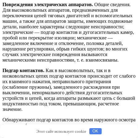
Повреждения электрических аппаратов.
Общие сведения.
Для высоковольтных аппаратов, предназначенных для
переключения цепей тяговых двигателей и вспомогательных
машин, а также для аппаратов защиты, имеющих подвижные
детали, наиболее характерны следующие неисправности;
электрические — подгар контактов и дугогасительных камер,
пробой или перекрытие изоляции; механические —
замедленное включение и отключение, поломка деталей,
нарушение регулировки, обрыв гибких шунтов; во многих
случаях электрические повреждения вызываются
механическими неисправностями, т. е. взаимосвязаны.
Подгар контактов.
Как в высоковольтных, так и в
низковольтных цепях подгар контактов происходит от слабого
их взаимного нажатия, неправильного притирания
(ослабление пружины), замедленного расхождения при
выключении, ненормального действия дугогасительных
устройств и цепей, когда аппараты размыкают цепь с большой
индуктивностью под током, превышающим, расчетное
значение.
Обнаруживают подгар контактов во время наружного осмотра
аппаратов (следы оплавления, «разъедание» контактных
поверхностей), а также по чрезмерно большим выхлопам дуги
Этот сайт использует cookie
OK
из камер в момент переключения цепей. При наружном