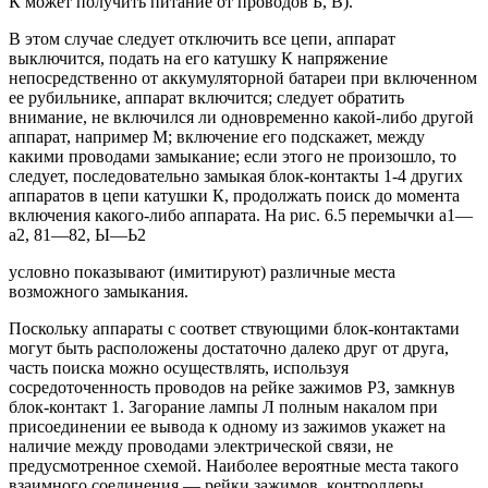
К может получить питание от проводов Б, В).
В этом случае следует отключить все цепи, аппарат
выключится, подать на его катушку К напряжение
непосредственно от аккумуляторной батареи при включенном
ее рубильнике, аппарат включится; следует обратить
внимание, не включился ли одновременно какой-либо другой
аппарат, например М; включение его подскажет, между
какими проводами замыкание; если этого не произошло, то
следует, последовательно замыкая блок-контакты 1-4 других
аппаратов в цепи катушки К, продолжать поиск до момента
включения какого-либо аппарата. На рис. 6.5 перемычки а1—
а2, 81—82, Ы—Ь2
условно показывают (имитируют) различные места
возможного замыкания.
Поскольку аппараты с соответ ствующими блок-контактами
могут быть расположены достаточно далеко друг от друга,
часть поиска можно осуществлять, используя
сосредоточенность проводов на рейке зажимов РЗ, замкнув
блок-контакт 1. Загорание лампы Л полным накалом при
присоединении ее вывода к одному из зажимов укажет на
наличие между проводами электрической связи, не
предусмотренное схемой. Наиболее вероятные места такого
взаимного соединения — рейки зажимов, контроллеры