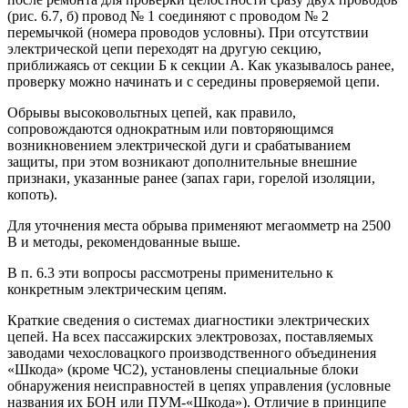
(рис. 6.7, б) провод № 1 соединяют с проводом № 2
перемычкой (номера проводов условны). При отсутствии
электрической цепи переходят на другую секцию,
приближаясь от секции Б к секции А. Как указывалось ранее,
проверку можно начинать и с середины проверяемой цепи.
Обрывы высоковольтных цепей, как правило,
сопровождаются однократным или повторяющимся
возникновением электрической дуги и срабатыванием
защиты, при этом возникают дополнительные внешние
признаки, указанные ранее (запах гари, горелой изоляции,
копоть).
Для уточнения места обрыва применяют мегаомметр на 2500
В и методы, рекомендованные выше.
В п. 6.3 эти вопросы рассмотрены применительно к
конкретным электрическим цепям.
Краткие сведения о системах диагностики электрических
цепей. На всех пассажирских электровозах, поставляемых
заводами чехословацкого производственного объединения
«Шкода» (кроме ЧС2), установлены специальные блоки
обнаружения неисправностей в цепях управления (условные
названия их БОН или ПУМ-«Шкода»). Отличие в принципе