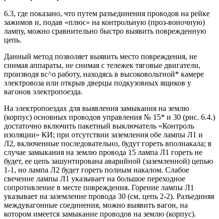
6.3, где показано, что путем разъединения проводов на рейке
зажимов и, подав «плюс» на контрольную (проз-воночную)
лампу, можно сравнительно быстро выявить поврежденную
цепь.
Данный метод позволяет выявить место повреждения, не
снимая аппараты, не снимая с тележек тяговые двигатели,
производя вс^о работу, находясь в высоковольтной* камере
электровоза или открыв дверцы подкузовных ящиков у
вагонов электропоезда.
На электропоездах для выявления замыкания на землю
(корпус) основных проводов управления № 15* и 30 (рис. 6.4.)
достаточно включить пакетный выключатель «Контроль
изоляции» КИ; при отсутствии заземления обе лампы Л1 и
Л2, включенные последовательно, будут гореть вполнакала; в
случае замыкания на землю провода 15 лампа Л1 гореть не
будет, ее цепь зашунтирована аварийной (заземленной) цепью
1-1, но лампа Л2 будет гореть полным накалом. Слабое
свечение лампы Л1 указывает на большое переходное
сопротивление в месте повреждения. Горение лампы Л1
указывает на заземление провода 30 (см. цепь 2-2). Разъединяя
междувагонные соединения, можно выявить вагон, на
котором имеется замыкание проводов на землю (корпус).