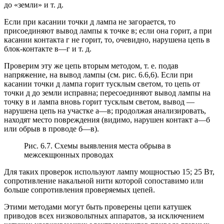
до «земли» и т. д.
Если при касании точки д лампа не загорается, то
присоединяют вывод лампы к точке в; если она горит, а при
касании контакта г не горит, то, очевидно, нарушена цепь в
блок-контакте в—г и т. д.
Проверим эту же цепь вторым методом, т. е. подав
напряжение, на вывод лампы (см. рис. 6.6,6). Если при
касании точки д лампа горит тусклым светом, то цепь от
точки д до земли исправна; пересоединяют вывод лампы на
точку в и лампа вновь горит тусклым светом, вывод —
нарушена цепь на участке а—в; продолжая анализировать,
находят место повреждения (видимо, нарушен контакт а—б
или обрыв в проводе б—в).
Рис. 6.7. Схемы выявления места обрыва в
межсекщюнных проводах
Для таких проверок используют лампу мощностью 15; 25 Вт,
сопротивление накальной нити которой сопоставимо или
больше сопротивления проверяемых цепей.
Этими методами могут быть проверены цепи катушек
приводов всех низковольтных аппаратов, за исключением