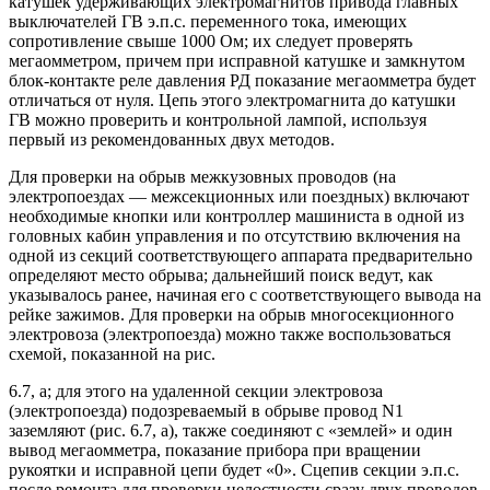
катушек удерживающих электромагнитов привода главных
выключателей ГВ э.п.с. переменного тока, имеющих
сопротивление свыше 1000 Ом; их следует проверять
мегаомметром, причем при исправной катушке и замкнутом
блок-контакте реле давления РД показание мегаомметра будет
отличаться от нуля. Цепь этого электромагнита до катушки
ГВ можно проверить и контрольной лампой, используя
первый из рекомендованных двух методов.
Для проверки на обрыв межкузовных проводов (на
электропоездах — межсекционных или поездных) включают
необходимые кнопки или контроллер машиниста в одной из
головных кабин управления и по отсутствию включения на
одной из секций соответствующего аппарата предварительно
определяют место обрыва; дальнейший поиск ведут, как
указывалось ранее, начиная его с соответствующего вывода на
рейке зажимов. Для проверки на обрыв многосекционного
электровоза (электропоезда) можно также воспользоваться
схемой, показанной на рис.
6.7, а; для этого на удаленной секции электровоза
(электропоезда) подозреваемый в обрыве провод N1
заземляют (рис. 6.7, а), также соединяют с «землей» и один
вывод мегаомметра, показание прибора при вращении
рукоятки и исправной цепи будет «0». Сцепив секции э.п.с.
после ремонта для проверки целостности сразу двух проводов