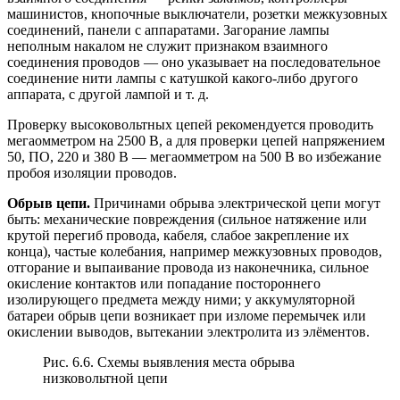
машинистов, кнопочные выключатели, розетки межкузовных
соединений, панели с аппаратами. Загорание лампы
неполным накалом не служит признаком взаимного
соединения проводов — оно указывает на последовательное
соединение нити лампы с катушкой какого-либо другого
аппарата, с другой лампой и т. д.
Проверку высоковольтных цепей рекомендуется проводить
мегаомметром на 2500 В, а для проверки цепей напряжением
50, ПО, 220 и 380 В — мегаомметром на 500 В во избежание
пробоя изоляции проводов.
Обрыв цепи.
Причинами обрыва электрической цепи могут
быть: механические повреждения (сильное натяжение или
крутой перегиб провода, кабеля, слабое закрепление их
конца), частые колебания, например межкузовных проводов,
отгорание и выпаивание провода из наконечника, сильное
окисление контактов или попадание постороннего
изолирующего предмета между ними; у аккумуляторной
батареи обрыв цепи возникает при изломе перемычек или
окислении выводов, вытекании электролита из элёментов.
Рис. 6.6. Схемы выявления места обрыва
низковольтной цепи