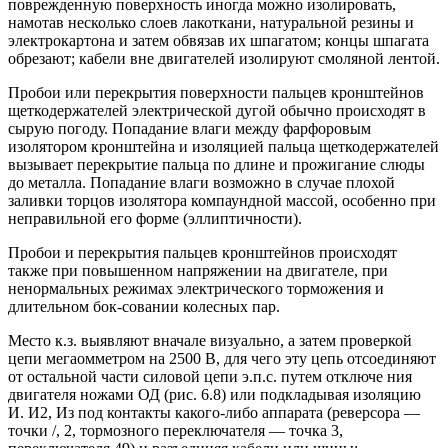
поврежденную поверхность иногда можно изолировать,
намотав несколько слоев лакоткани, натуральной резины и
электрокартона и затем обвязав их шпагатом; концы шпагата
обрезают; кабели вне двигателей изолируют смоляной лентой.
Пробои или перекрытия поверхности пальцев кронштейнов
щеткодержателей электрической дугой обычно происходят в
сырую погоду. Попадание влаги между фарфоровым
изолятором кронштейна и изоляцией пальца щеткодержателей
вызывает перекрытие пальца по длине и прожигание слюды
до металла. Попадание влаги возможно в случае плохой
заливки торцов изолятора компаундной массой, особенно при
неправильной его форме (эллиптичности).
Пробои и перекрытия пальцев кронштейнов происходят
также при повышенном напряжении на двигателе, при
ненормальных режимах электрического торможения и
длительном бок-совании колесных пар.
Место к.з. выявляют вначале визуально, а затем проверкой
цепи мегаомметром на 2500 В, для чего эту цепь отсоединяют
от остальной части силовой цепи э.п.с. путем отключе ния
двигателя ножами ОД (рис. 6.8) или подкладывая изоляцию
И. И2, Из под контакты какого-либо аппарата (реверсора —
точки /, 2, тормозного переключателя — точка 3,