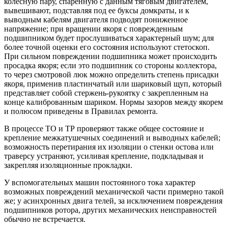
колесную пару, спаренную с данным тяговым двигателем,
вывешивают, подставляя под ее буксы домкраты, и к
выводным кабелям двигателя подводят пониженное
напряжение; при вращении якоря с поврежденным
подшипником будет прослушиваться характерный шум; для
более точной оценки его состояния используют стетоскоп.
При сильном повреждении подшипника может происходить
просадка якоря; если это подшипник со стороны коллектора,
то через смотровой люк можно определить степень присадки
якоря, применив пластинчатый или шариковый щуп, который
представляет собой стержень-рукоятку с закрепленным на
конце калиброванным шариком. Нормы зазоров между якорем
и полюсом приведены в Правилах ремонта.
В процессе ТО и ТР проверяют также общее состояние и
крепление межкатушечных соединений и выводных кабелей;
возможность перетирания их изоляции о стенки остова или
траверсу устраняют, усиливая крепление, подкладывая и
закрепляя изоляционные прокладки.
У вспомогательных машин постоянного тока характер
возможных повреждений механической части примерно такой
же; у асинхронных двига телей, за исключением повреждения
подшипников ротора, других механических неисправностей
обычно не встречается.