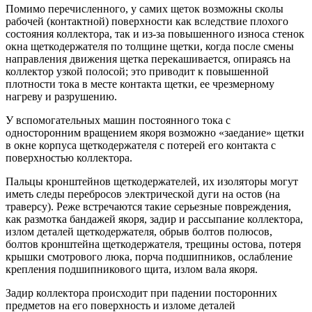
Помимо перечисленного, у самих щеток возможны сколы
рабочей (контактной) поверхности как вследствие плохого
состояния коллектора, так и из-за повышенного износа стенок
окна щеткодержателя по толщине щетки, когда после смены
направления движения щетка перекашивается, опираясь на
коллектор узкой полосой; это приводит к повышенной
плотности тока в месте контакта щетки, ее чрезмерному
нагреву и разрушению.
У вспомогательных машин постоянного тока с
односторонним вращением якоря возможно «заедание» щетки
в окне корпуса щеткодержателя с потерей его контакта с
поверхностью коллектора.
Пальцы кронштейнов щеткодержателей, их изоляторы могут
иметь следы перебросов электрической дуги на остов (на
траверсу). Реже встречаются такие серьезные повреждения,
как размотка бандажей якоря, задир и рассыпание коллектора,
излом деталей щеткодержателя, обрыв болтов полюсов,
болтов кронштейна щеткодержателя, трещины остова, потеря
крышки смотрового люка, порча подшипников, ослабление
крепления подшипникового щита, излом вала якоря.
Задир коллектора происходит при падении посторонних
предметов на его поверхность и изломе деталей