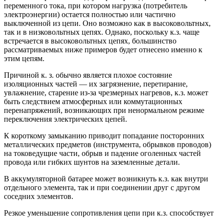
переменного тока, при котором нагрузка (потребитель
электроэнергии) остается полностью или частично
выключенной из цепи. Оно возможно как в высоковольтных,
так и в низковольтных цепях. Однако, поскольку к.з. чаще
встречается в высоковольтных цепях, большинство
рассматриваемых ниже примеров будет отнесено именно к
этим цепям.
Причиной к. з. обычно является плохое состояние
изоляционных частей — их загрязнение, перетирание,
увлажнение, старение из-за чрезмерных нагревов, к.з. может
быть следствием атмосферных или коммутационных
перенапряжений, возникающих при ненормальном режиме
переключения электрических цепей.
К короткому замыканию приводит попадание посторонних
металлических предметов (инструмента, обрывков проводов)
на токоведущие части, обрыв и падение оголенных частей
провода или гибких шунтов на заземленные детали.
В аккумуляторной батарее может возникнуть к.з. как внутри
отдельного элемента, так и при соединении друг с другом
соседних элементов.
Резкое уменьшение сопротивления цепи при к.з. способствует