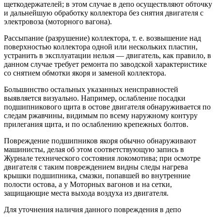
щеткодержателей; в этом случае в депо осуществляют обточку
и дальнейшую обработку коллектора без снятия двигателя с
электровоза (моторного вагона).
Рассыпание (разрушение) коллектора, т. е. возвышение над
поверхностью коллектора одной или нескольких пластин,
устранить в эксплуатации нельзя — двигатель, как правило, в
данном случае требует ремонта по заводской характеристике
со снятием обмотки якоря и заменой коллектора.
Большинство остальных указанных неисправностей
выявляется визуально. Например, ослабление посадки
подшипникового щита в остове двигателя обнаруживается по
следам ржавчины, видимым по всему наружному контуру
прилегания щита, и по ослаблению крепежных болтов.
Повреждение подшипников якоря обычно обнаруживают
машинисты, делая об этом соответствующую запись в
Журнале технического состояния локомотива; при осмотре
двигателя с таким повреждением видны следы нагрева
крышки подшипника, смазки, попавшей во внутренние
полости остова, а у Моторных вагонов и на сетки,
защищающие места выхода воздуха из двигателя.
Для уточнения наличия данного повреждения в депо