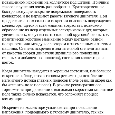
повышенном искрении на коллекторе под щеткой. Причины
такого нарушения очень разнообразны. Кратковременные
быстро гаснущие искры не повреждают поверхность
коллектора и не нарушают работы тягового двигателя. При
продолжительном сильном искрении опасность повреждения
коллектора, щеток и всей машины возрастает: возможно
образование из искр отдельных электрических дуг, которые,
увеличиваясь, могут вызвать сплошной круговой огонь, т. е.
практически короткое замыкание между щетками разной
полярности или между коллектором и заземленными частями
машины. Степень искрения в значительной степени зависит
от качества сборки двигателя (правильного положения
главных и добавочных полюсов), состояния коллектора и
щеток.
Когда двигатель находится в хорошем состоянии, наибольшее
искрение наблюдается в тяговом режиме при ослаблении
магнитного потока главных полюсов (поле реакции якоря как
бы «теснит» поле полюсов). В режиме рекуперативного
торможения при движении с высокими скоростями магнитное
поле также сильно искажается, что осложняет процесс
коммутации.
Искрение на коллекторе усиливается при повышении
напряжения, подводимого к тяговому двигателю, так как