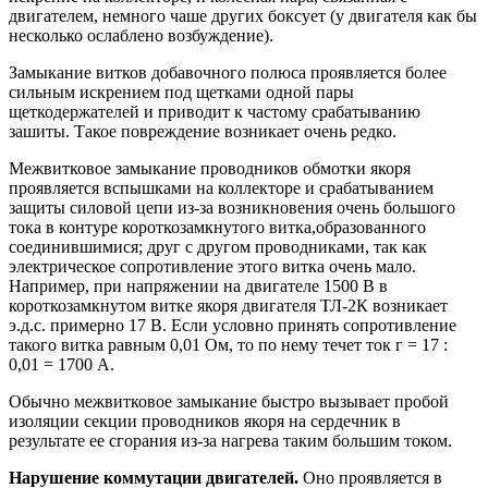
двигателем, немного чаше других боксует (у двигателя как бы
несколько ослаблено возбуждение).
Замыкание витков добавочного полюса проявляется более
сильным искрением под щетками одной пары
щеткодержателей и приводит к частому срабатыванию
зашиты. Такое повреждение возникает очень редко.
Межвитковое замыкание проводников обмотки якоря
проявляется вспышками на коллекторе и срабатыванием
защиты силовой цепи из-за возникновения очень большого
тока в контуре короткозамкнутого витка,образованного
соединившимися; друг с другом проводниками, так как
электрическое сопротивление этого витка очень мало.
Например, при напряжении на двигателе 1500 В в
короткозамкнутом витке якоря двигателя ТЛ-2К возникает
э.д.с. примерно 17 В. Если условно принять сопротивление
такого витка равным 0,01 Ом, то по нему течет ток г = 17 :
0,01 = 1700 А.
Обычно межвитковое замыкание быстро вызывает пробой
изоляции секции проводников якоря на сердечник в
результате ее сгорания из-за нагрева таким большим током.
Нарушение коммутации двигателей.
Оно проявляется в