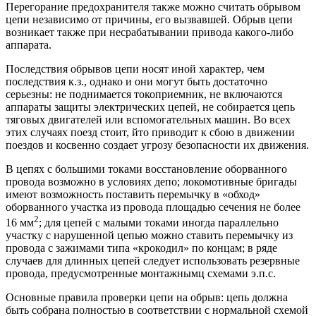
Перегорание предохранителя также можно считать обрывом
цепи независимо от причины, его вызвавшей. Обрыв цепи
возникает также при несрабатывании привода какого-либо
аппарата.
Последствия обрывов цепи носят иной характер, чем
последствия к.з., однако и они могут быть достаточно
серьезны: не поднимается токоприемник, не включаются
аппараты защиты электрических цепей, не собирается цепь
тяговых двигателей или вспомогательных машин. Во всех
этих случаях поезд стоит, йто приводит к сбою в движении
поездов и косвенно создает угрозу безопасности их движения.
В цепях с большими токами восстановление оборванного
провода возможно в условиях депо; локомотивные бригады
имеют возможность поставить перемычку в «обход»
оборванного участка из провода площадью сечения не более
2
16 мм
; для цепей с малыми токами иногда параллельно
участку с нарушенной цепью можно ставить перемычку из
провода с зажимами типа «крокодил» по концам; в ряде
случаев для длинных цепей следует использовать резервные
провода, предусмотренные монтажнымц схемами э.п.с.
Основные правила проверки цепи на обрыв: цепь должна
быть собрана полностью в соответствии с нормальной схемой