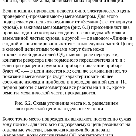
копоти, брызг металла; возможен запах горелой изоляции.
Если внешних признаков недостаточно, электрическую цепь
проверяют («прозванивают») мегаомметром. Для этого
подозреваемую цепь отсоединяют от «Земли» (т. е. от корпуса
кузова), к зажимам мегаомметра (рис. 6.1) присоединяют два
провода, один из которых соединяют с выводом «Земля» и
заземленной частью кузова, а другой — с выводом «Линия» и
с одной из неизолированных точек токоведущих частей Цепи;
в силовой цепи этими точками могут быть ножи
отключателей двигателей ОД, выводы реле перегрузки,
контакты реверсора или тормозного переключателя и т. п.;
если при вращении рукоятки прибора показание прибора
будет «О»,— в цепи имеется к.з.; если же замыкания нет, то
показания мегаомметра будут характеризовать общее
состояние изоляции приборов и проводов данной цепи. На
период работы с мегаомметром все работы на э.п.с., кроме
ремонта механической части, прекращаются.
Рис. 6.2. Схема уточнения места к. з. разделением
электрической цепи на отдельные участки
Более точно место повреждения выявляют, постепенно сужая
зону поиска, для чего всю подозреваемую цепь разбивают на
отдельные участки, выключая какие-либо аппараты
(например, ножи отключателей ОД, контакторы) или