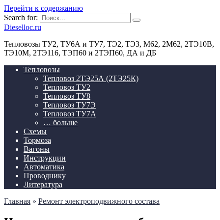
Перейти к содержанию
Search for:
Dieselloc.ru
Тепловозы ТУ2, ТУ6А и ТУ7, ТЭ2, ТЭ3, М62, 2М62, 2ТЭ10В,
ТЭ10М, 2ТЭ116, ТЭП60 и 2ТЭП60, ДА и ДБ
Тепловозы
Тепловоз 2ТЭ25А (2ТЭ25К)
Тепловоз ТУ2
Тепловоз ТУ8
Тепловоз ТУ7Э
Тепловоз ТУ7А
… больше
Схемы
Тормоза
Вагоны
Инструкции
Автоматика
Проводнику
Литература
Главная
»
Ремонт электроподвижного состава