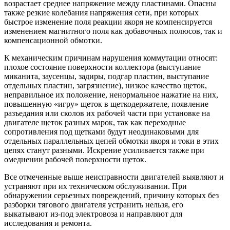
возрастает среднее напряжение между пластинами. Опасны
также резкие колебания напряжения сети, при которых
быстрое изменение поля реакции якоря не компенсируется
изменением магнитного поля как добавочных полюсов, так и
компенсационной обмотки.
К механическим причинам нарушения коммутации относят:
плохое состояние поверхности коллектора (выступание
миканита, заусенцы, задиры, подгар пластин, выступание
отдельных пластин, загрязнение), низкое качество щеток,
неправильное их положение, ненормальное нажатие на них,
повышенную «игру» щеток в щеткодержателе, появление
разъедания или сколов их рабочей части при установке на
двигателе щеток разных марок, так как переходные
сопротивления под щетками будут неодинаковыми для
отдельных параллельных цепей обмотки якоря и токи в этих
цепях станут разными. Искрение усиливается также при
омеднении рабочей поверхности щеток.
Все отмеченные выше неисправности двигателей выявляют и
устраняют при их техническом обслуживании. При
обнаружении серьезных повреждений, причину которых без
разборки тягового двигателя устранить нельзя, его
выкатывают из-под электровоза и направляют для
исследования и ремонта.