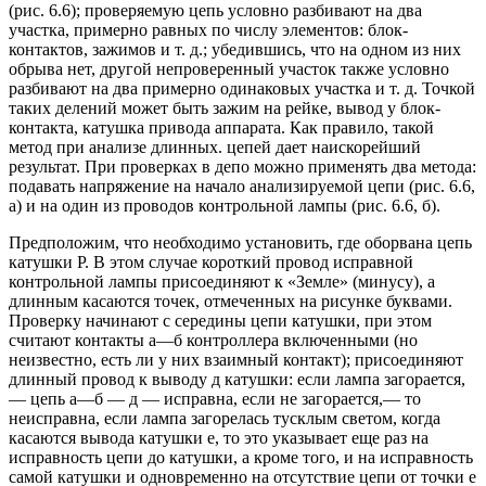
(рис. 6.6); проверяемую цепь условно разбивают на два
участка, примерно равных по числу элементов: блок-
контактов, зажимов и т. д.; убедившись, что на одном из них
обрыва нет, другой непроверенный участок также условно
разбивают на два примерно одинаковых участка и т. д. Точкой
таких делений может быть зажим на рейке, вывод у блок-
контакта, катушка привода аппарата. Как правило, такой
метод при анализе длинных. цепей дает наискорейший
результат. При проверках в депо можно применять два метода:
подавать напряжение на начало анализируемой цепи (рис. 6.6,
а) и на один из проводов контрольной лампы (рис. 6.6, б).
Предположим, что необходимо установить, где оборвана цепь
катушки Р. В этом случае короткий провод исправной
контрольной лампы присоединяют к «Земле» (минусу), а
длинным касаются точек, отмеченных на рисунке буквами.
Проверку начинают с середины цепи катушки, при этом
считают контакты а—б контроллера включенными (но
неизвестно, есть ли у них взаимный контакт); присоединяют
длинный провод к выводу д катушки: если лампа загорается,
— цепь а—б — д — исправна, если не загорается,— то
неисправна, если лампа загорелась тусклым светом, когда
касаются вывода катушки е, то это указывает еще раз на
исправность цепи до катушки, а кроме того, и на исправность
самой катушки и одновременно на отсутствие цепи от точки е