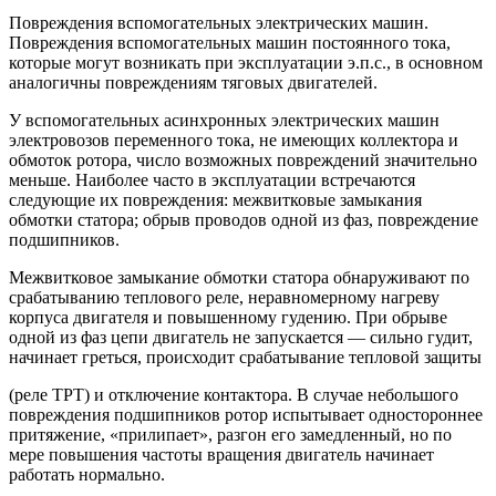
Повреждения вспомогательных электрических машин.
Повреждения вспомогательных машин постоянного тока,
которые могут возникать при эксплуатации э.п.с., в основном
аналогичны повреждениям тяговых двигателей.
У вспомогательных асинхронных электрических машин
электровозов переменного тока, не имеющих коллектора и
обмоток ротора, число возможных повреждений значительно
меньше. Наиболее часто в эксплуатации встречаются
следующие их повреждения: межвитковые замыкания
обмотки статора; обрыв проводов одной из фаз, повреждение
подшипников.
Межвитковое замыкание обмотки статора обнаруживают по
срабатыванию теплового реле, неравномерному нагреву
корпуса двигателя и повышенному гудению. При обрыве
одной из фаз цепи двигатель не запускается — сильно гудит,
начинает греться, происходит срабатывание тепловой защиты
(реле ТРТ) и отключение контактора. В случае небольшого
повреждения подшипников ротор испытывает одностороннее
притяжение, «прилипает», разгон его замедленный, но по
мере повышения частоты вращения двигатель начинает
работать нормально.