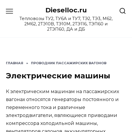
Перейти
Dieselloc.ru
к
содержанию
Тепловозы ТУ2, ТУ6А и ТУ7, ТЭ2, ТЭ3, М62,
2М62, 2ТЭ10В, ТЭ10М, 2ТЭ116, ТЭП60 и
2ТЭП60, ДА и ДБ
ГЛАВНАЯ
»
ПРОВОДНИК ПАССАЖИРСКИХ ВАГОНОВ
Электрические машины
К электрическим машинам на пассажирских
вагонах относятся генераторы постоянного и
переменного тока и различные
электродвигатели, являющиеся приводами
компрессора холодильной машины,
вентиляторов салонов, аккумуляторных