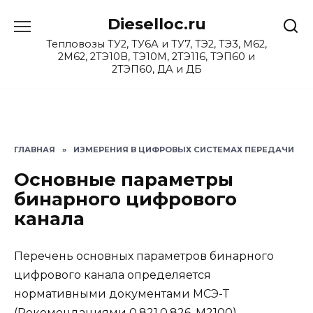
Перейти
Dieselloc.ru
к
содержанию
Тепловозы ТУ2, ТУ6А и ТУ7, ТЭ2, ТЭ3, М62,
2М62, 2ТЭ10В, ТЭ10М, 2ТЭ116, ТЭП60 и
2ТЭП60, ДА и ДБ
ГЛАВНАЯ
»
ИЗМЕРЕНИЯ В ЦИФРОВЫХ СИСТЕМАХ ПЕРЕДАЧИ
Основные параметры
бинарного цифрового
канала
Перечень основных параметров бинарного
цифрового канала определяется
нормативными документами МСЭ-Т
(Рекомендациями 0.821,0.826, М2100).