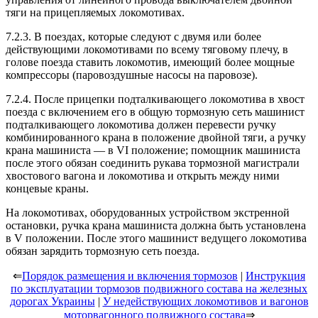
тяги на прицепляемых локомотивах.
7.2.3. В поездах, которые следуют с двумя или более
действующими локомотивами по всему тяговому плечу, в
голове поезда ставить локомотив, имеющий более мощные
компрессоры (паровоздушные насосы на паровозе).
7.2.4. После прицепки подталкивающего локомотива в хвост
поезда с включением его в общую тормозную сеть машинист
подталкивающего локомотива должен перевести ручку
комбинированного крана в положение двойной тяги, а ручку
крана машиниста — в VI положение; помощник машиниста
после этого обязан соединить рукава тормозной магистрали
хвостового вагона и локомотива и открыть между ними
концевые краны.
На локомотивах, оборудованных устройством экстренной
остановки, ручка крана машиниста должна быть установлена
в V положении. После этого машинист ведущего локомотива
обязан зарядить тормозную сеть поезда.
⇐
Порядок размещения и включения тормозов
|
Инструкция
по эксплуатации тормозов подвижного состава на железных
дорогах Украины
|
У недействующих локомотивов и вагонов
моторвагонного подвижного состава
⇒