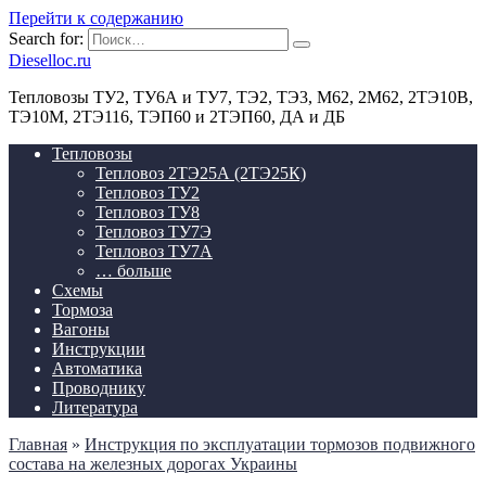
Перейти к содержанию
Search for:
Dieselloc.ru
Тепловозы ТУ2, ТУ6А и ТУ7, ТЭ2, ТЭ3, М62, 2М62, 2ТЭ10В,
ТЭ10М, 2ТЭ116, ТЭП60 и 2ТЭП60, ДА и ДБ
Тепловозы
Тепловоз 2ТЭ25А (2ТЭ25К)
Тепловоз ТУ2
Тепловоз ТУ8
Тепловоз ТУ7Э
Тепловоз ТУ7А
… больше
Схемы
Тормоза
Вагоны
Инструкции
Автоматика
Проводнику
Литература
Главная
»
Инструкция по эксплуатации тормозов подвижного
состава на железных дорогах Украины