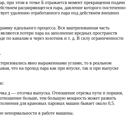
ар, при этом в точке Б отражается момент прекращения подачи
ействием расширяющегося пара, давление которого постепенно
ствует удалению отработанного пара под действием внешних
грамму идеального процесса. Вся заштрихованная часть
 являются потери пара на заполнение вредных пространств
е по каналам и через золотник и т. д. В силу ограниченности
.
актеризовались явно выраженными углами, то в реальном
вая, что на проход пара как при впуске, так и при выпуске
и:
очка д — отсечка выпуска. Отношение отрезка пути п поршня,
то отношение больше, тем большую мощность может развить
аполнения для крановых паровых машин бывает около 0,5.
ие ненормальности в работе машины.