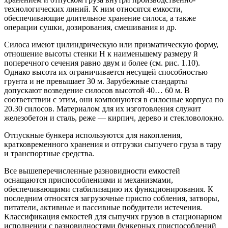
технологических линий. К ним относятся емкости,
обеспечивающие длительное хранение силоса, а также
операции сушки, дозирования, смешивания и др.
Силоса имеют цилиндрическую или призматическую форму,
отношение высоты стенки Н к наименьшему размеру й
поперечного сечения равно двум и более (см. рис. 1.10).
Однако высота их ограничивается несущей способностью
грунта и не превышает 30 м. Зарубежные стандарты
допускают возведение силосов высотой 40… 60 м. В
соответствии с этим, они компонуются в силосные корпуса по
20.30 силосов. Материалом для их изготовления служит
железобетон и сталь, реже — кирпич, дерево и стекловолокно.
Отпускные бункера используются для накопления,
кратковременного хранения и отгрузки сыпучего груза в тару
и транспортные средства.
Все вышеперечисленные разновидности емкостей
оснащаются приспособлениями и механизмами,
обеспечивающими стабилизацию их функционирования. К
последним относятся загрузочные приспо собления, затворы,
питатели, активные и пассивные побудители истечения.
Классификация емкостей для сыпучих грузов в стационарном
исполнении с разновидностями бункерных приспособлений