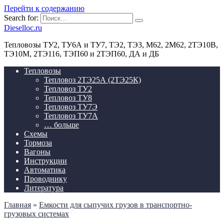
Перейти к содержанию
Search for:
Dieselloc.ru
Тепловозы ТУ2, ТУ6А и ТУ7, ТЭ2, ТЭ3, М62, 2М62, 2ТЭ10В,
ТЭ10М, 2ТЭ116, ТЭП60 и 2ТЭП60, ДА и ДБ
Тепловозы
Тепловоз 2ТЭ25А (2ТЭ25К)
Тепловоз ТУ2
Тепловоз ТУ8
Тепловоз ТУ7Э
Тепловоз ТУ7А
… больше
Схемы
Тормоза
Вагоны
Инструкции
Автоматика
Проводнику
Литература
Главная
»
Емкости для сыпучих грузов в транспортно-
грузовых системах