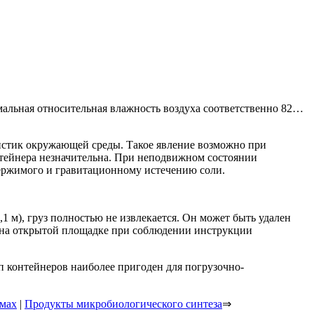
мальная относительная влажность воздуха соответственно 82…
ристик окружающей среды. Такое явление возможно при
нтейнера незначительна. При неподвижном состоянии
ержимого и гравитационному истечению соли.
,1 м), груз полностью не извлекается. Он может быть удален
х на открытой площадке при соблюдении инструкции
ип контейнеров наиболее пригоден для погрузочно-
емах
|
Продукты микробиологического синтеза
⇒