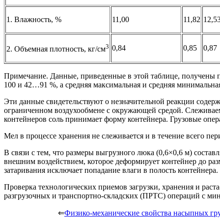
1. Влажность, %
11,00
11,82
12,5
3
0,84
0,85
0,87
2. Объемная плотность, кг/см
Примечание. Данные, приведенные в этой таблице, получены 
100 и 42…91 %, а средняя максимальная и средняя минимальная т
Эти данные свидетельствуют о незначительной реакции содер
ограниченном воздухообмене с окружающей средой. Слеживаемо
контейнеров соль принимает форму контейнера. Грузовые опе
Мел в процессе хранения не слеживается и в течение всего пер
В связи с тем, что размеры выгрузного люка (0,6×0,6 м) соста
внешним воздействием, которое деформирует контейнер до раз
затаривания исключает попадание влаги в полость контейнера.
Проверка технологических приемов загрузки, хранения и раста
разгрузочных и транспортно-складских (ПРТС) операций с ми
⇐
Физико-механические свойства насыпных гр