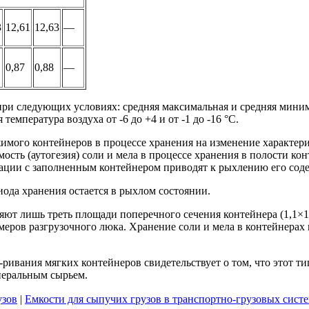
3
12,61
12,63
—
0,87
0,88
—
при следующих условиях: средняя максимальная и средняя мини
емпература воздуха от -6 до +4 и от -1 до -16 °С.
жимого контейнеров в процессе хранения на изменение характе
сть (аутогезия) соли и мела в процессе хранения в полости ко
рации с заполненным контейнером приводят к рыхлению его сод
иода хранения остается в рыхлом состоянии.
вляют лишь треть площади поперечного сечения контейнера (1,1×1
меров разгрузочного люка. Хранение соли и мела в контейнера
-ривания мягких контейнеров свидетельствует о том, что этот т
неральным сырьем.
узов
|
Емкости для сыпучих грузов в транспортно-грузовых сист