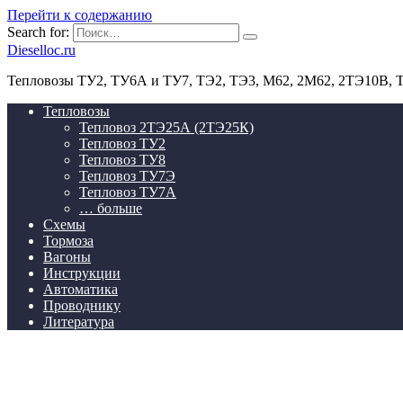
Перейти к содержанию
Search for:
Dieselloc.ru
Тепловозы ТУ2, ТУ6А и ТУ7, ТЭ2, ТЭ3, М62, 2М62, 2ТЭ10В,
Тепловозы
Тепловоз 2ТЭ25А (2ТЭ25К)
Тепловоз ТУ2
Тепловоз ТУ8
Тепловоз ТУ7Э
Тепловоз ТУ7А
… больше
Схемы
Тормоза
Вагоны
Инструкции
Автоматика
Проводнику
Литература