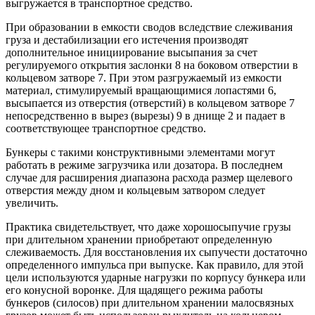
выгружается в транспортное средство.
При образовании в емкости сводов вследствие слеживания
груза и дестабилизации его истечения производят
дополнительное инициирование высыпания за счет
регулируемого открытия заслонки 8 на боковом отверстии в
кольцевом затворе 7. При этом разгружаемый из емкости
материал, стимулируемый вращающимися лопастями 6,
высыпается из отверстия (отверстий) в кольцевом затворе 7
непосредственно в вырез (вырезы) 9 в днище 2 и падает в
соответствующее транспортное средство.
Бункеры с такими конструктивными элементами могут
работать в режиме загрузчика или дозатора. В последнем
случае для расширения диапазона расхода размер щелевого
отверстия между дном и кольцевым затвором следует
увеличить.
Практика свидетельствует, что даже хорошосыпучие грузы
при длительном хранении приобретают определенную
слеживаемость. Для восстановления их сыпучести достаточно
определенного импульса при выпуске. Как правило, для этой
цели используются ударные нагрузки по корпусу бункера или
его конусной воронке. Для щадящего режима работы
бункеров (силосов) при длительном хранении малосвязных