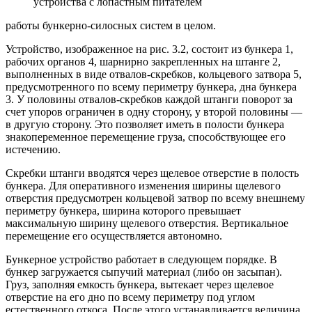
устройства с лопастным питателем
работы бункерно-силосных систем в целом.
Устройство, изображенное на рис. 3.2, состоит из бункера 1,
рабочих органов 4, шарнирно закрепленных на штанге 2,
выполненных в виде отвалов-скребков, кольцевого затвора 5,
предусмотренного по всему периметру бункера, дна бункера
3. У половины отвалов-скребков каждой штанги поворот за
счет упоров ограничен в одну сторону, у второй половины —
в другую сторону. Это позволяет иметь в полости бункера
знакопеременное перемещение груза, способствующее его
истечению.
Скребки штанги вводятся через щелевое отверстие в полость
бункера. Для оперативного изменения ширины щелевого
отверстия предусмотрен кольцевой затвор по всему внешнему
периметру бункера, ширина которого превышает
максимальную ширину щелевого отверстия. Вертикальное
перемещение его осуществляется автономно.
Бункерное устройство работает в следующем порядке. В
бункер загружается сыпучий материал (либо он засыпан).
Груз, заполняя емкость бункера, вытекает через щелевое
отверстие на его дно по всему периметру под углом
естественного откоса. После этого устанавливается величина