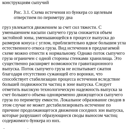
конструкциям сыпучий
Рис. 3.1. Схема истечения из бункера со щелевым
отверстием по периметру дна
груз увлекается движением за счет сил тяжести. С
уменьшением насыпи сыпучего груза снижается объем
застойной зоны, уменьшающейся в процессе выпуска до
размеров конуса с углом, приблизительно вдвое большим угла
естественного откоса груза. Вид истечения в предлагаемой
схеме можно отнести к нормальному. Однако поток сыпучего
груза ограничен с одной стороны стенками хранилища. Это
существенно расширяет возможности гравитационного
выпуска. Поток сыпучего груза не испытывает сжатия
благодаря отсутствию сужающей его воронки, что
способствует стабилизации процесса истечения вследствие
большей подвижности частиц в зоне выпуска. Следует
отметить высокую технологическую надежность выпуска за
счет большего объема одновременно движущегося сыпучего
груза по периметру емкости. Локальное образование сводов в
этом случае не может дестабилизировать истечение по
причине продолжающегося движения соседних зон выпуска,
которые разрушают образующиеся своды выносом частиц
содержимого бункера из них.