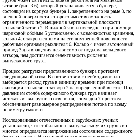
грузов может быть использован рыхлитель на кольцевом
затворе (рис. 3.6), который устанавливается в бункере,
состоящем из корпуса бункера 1, закрепленного на раме 8, по
внешней поверхности которого имеет возможность
ограниченного перемещения в вертикальной плоскости
кольцевой затвор 2. В нижней части последнего при помощи
шариковой обоймы 5 установлено, с возможностью вращения,
кольцо 4, с закрепленными на его внутренней поверхности
рабочими органами рыхлителя 6. Кольцо 4 имеет автономный
привод 3 для вращения независимо от подъема кольцевого
затвора, чем достигается селективность рыхления
выпускаемого груза.
Процесс разгрузки представленного бункера протекает
следующим образом. В соответствии с необходимостью
выбирается расход груза в единицу времени при помощи
фиксации кольцевого затвора 2 на определенной высоте. Под
давлением столба содержимого бункера груз начинает
истекать из выгрузного отверстия, конус дна 7 при этом
обеспечивает равномерное распределение потока по всему
периметру емкости.
Исследованиями отечественных и зарубежных ученых
установлено, что стабильность выпуска сыпучих грузов во
многом определяется напряженным состоянием содержимого
бункера, силоса. На сыпучий груз в полости емкости