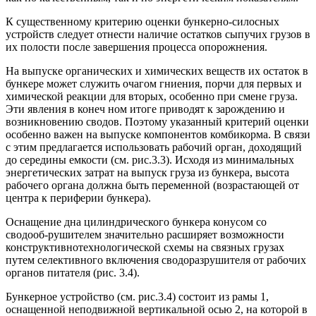
К существенному критерию оценки бункерно-силосных
устройств следует отнести наличие остатков сыпучих грузов в
их полости после завершения процесса опорожнения.
На выпуске органических и химических веществ их остаток в
бункере может служить очагом гниения, порчи для первых и
химической реакции для вторых, особенно при смене груза.
Эти явления в конеч ном итоге приводят к зарождению и
возникновению сводов. Поэтому указанный критерий оценки
особенно важен на выпуске компонентов комбикорма. В связи
с этим предлагается использовать рабочий орган, доходящий
до середины емкости (см. рис.3.3). Исходя из минимальных
энергетических затрат на выпуск груза из бункера, высота
рабочего органа должна быть переменной (возрастающей от
центра к периферии бункера).
Оснащение дна цилиндрического бункера конусом со
сводооб-рушителем значительно расширяет возможности
конструктивнотехнологической схемы на связных грузах
путем селективного включения сводоразрушителя от рабочих
органов питателя (рис. 3.4).
Бункерное устройство (см. рис.3.4) состоит из рамы 1,
оснащенной неподвижной вертикальной осью 2, на которой в