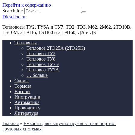
Перейти к содержанию
Search for:
Dieselloc.ru
Тепловозы ТУ2, ТУ6А и ТУ7, ТЭ2, ТЭ3, М62, 2М62, 2ТЭ10В,
ТЭ10М, 2ТЭ116, ТЭП60 и 2ТЭП60, ДА и ДБ
Тепловозы
Тепловоз 2ТЭ25А (2ТЭ25К)
Тепловоз ТУ2
Тепловоз ТУ8
Тепловоз ТУ7Э
Тепловоз ТУ7А
… больше
Схемы
Тормоза
Вагоны
Инструкции
Автоматика
Проводнику
Литература
Главная
»
Емкости для сыпучих грузов в транспортно-
грузовых системах