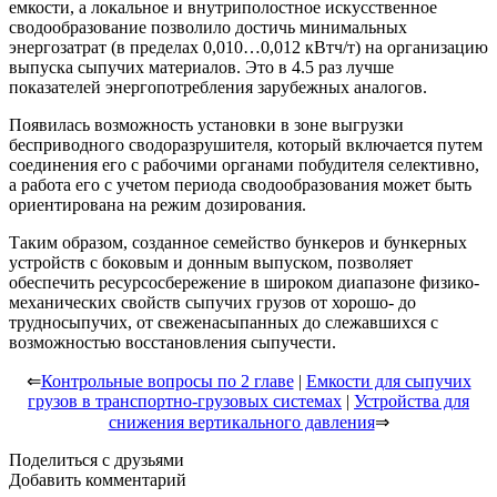
емкости, а локальное и внутриполостное искусственное
сводообразование позволило достичь минимальных
энергозатрат (в пределах 0,010…0,012 кВтч/т) на организацию
выпуска сыпучих материалов. Это в 4.5 раз лучше
показателей энергопотребления зарубежных аналогов.
Появилась возможность установки в зоне выгрузки
бесприводного сводоразрушителя, который включается путем
соединения его с рабочими органами побудителя селективно,
а работа его с учетом периода сводообразования может быть
ориентирована на режим дозирования.
Таким образом, созданное семейство бункеров и бункерных
устройств с боковым и донным выпуском, позволяет
обеспечить ресурсосбережение в широком диапазоне физико-
механических свойств сыпучих грузов от хорошо- до
трудносыпучих, от свеженасыпанных до слежавшихся с
возможностью восстановления сыпучести.
⇐
Контрольные вопросы по 2 главе
|
Емкости для сыпучих
грузов в транспортно-грузовых системах
|
Устройства для
снижения вертикального давления
⇒
Поделиться с друзьями
Добавить комментарий