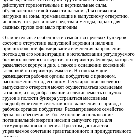
действуют горизонтальные и вертикальные силы,
обусловленные силой тяжести насыпи. Для снижения
нагрузки на зоны, примыкающие к выпускному отверстию,
используются различные средства и методы, однако для
связных грузов они мало пригодны.
Отличительные особенности семейства щелевых бункеров
состоят в отсутствии выпускной воронки и наличии
приспособлений формирования изменения направления
потока для его концентрации; в использовании регулируемого
бокового щелевого отверстия по периметру бункера, которым
разделяется корпус и дно, а также в оснащении косвенной
заслонкой по периметру емкости. На плоском дне
размещаются рабочие органы побудителя с приводом,
расположенным под его дном. Регулирование щелевого
выпускного отверстия может осуществляться кольцевым
затвором, а сводообразование и слеживаемость сыпучих
грузов в полости бункера устраняться массивным
сводообрушителем селективного включения от привода
рабочих органов побудителя. Рассматриваемое семейство
бункеров обеспечивает более полное использование
потенциальной энергии насыпи сыпучего груза для
стимулирования истечения. При этом достигается
управляемое сочетание гравитационного и принудительного
выноса