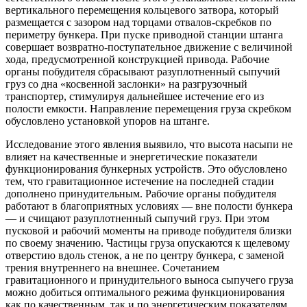
вертикального перемещения кольцевого затвора, который
размещается с зазором над торцами отвалов-скребков по
периметру бункера. При пуске приводной станции штанга
совершает возвратно-поступательное движение с величиной
хода, предусмотренной конструкцией привода. Рабочие
органы побудителя сбрасывают разуплотненный сыпучий
груз со дна «косвенной заслонки» на разгрузочный
транспортер, стимулируя дальнейшее истечение его из
полости емкости. Направление перемещения груза скребком
обусловлено установкой упоров на штанге.
Исследование этого явления выявило, что высота насыпи не
влияет на качественные и энергетические показатели
функционирования бункерных устройств. Это обусловлено
тем, что гравитационное истечение на последней стадии
дополнено принудительным. Рабочие органы побудителя
работают в благоприятных условиях — вне полости бункера
— и счищают разуплотненный сыпучий груз. При этом
пусковой и рабочий моменты на приводе побудителя близки
по своему значению. Частицы груза опускаются к щелевому
отверстию вдоль стенок, а не по центру бункера, с заменой
трения внутреннего на внешнее. Сочетанием
гравитационного и принудительного выноса сыпучего груза
можно добиться оптимального режима функционирования
как по качественным, так и по энергетическим показателям.