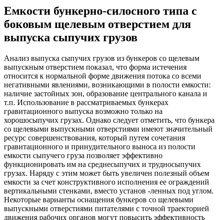
Емкости бункерно-силосного типа с
боковым щелевым отверстием для
выпуска сыпучих грузов
Анализ выпуска сыпучих грузов из бункеров со щелевым
выпускным отверстием показал, что форма истечения
относится к нормальной форме движения потока со всеми
негативными явлениями, возникающими в полости емкости:
наличие застойных зон, образование центрального канала и
т.п. Использование в рассматриваемых бункерах
гравитационного выпуска возможно только на
хорошосыпучих грузах. Однако следует отметить, что бункера
со щелевыми выпускными отверстиями имеют значительный
ресурс совершенствования, который путем сочетания
гравитационного и принудительного выноса из полости
емкости сыпучего груза позволяет эффективно
функционировать им на среднесыпучих и трудносыпучих
грузах. Наряду с этим может быть увеличен полезный объем
емкости за счет конструктивного исполнения ее ограждений
вертикальными стенками, вместо установ -ленных под углом.
Некоторые варианты оснащения бункеров со щелевыми
выпускными отверстиями питателями с точной траекторией
движения рабочих органов могут повысить эффективность