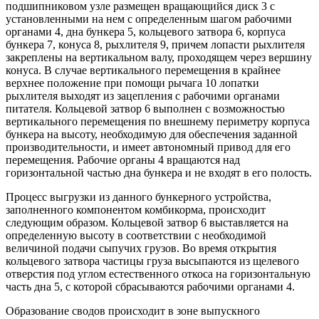
подшипниковом узле размещен вращающийся диск 3 с
установленными на нем с определенным шагом рабочими
органами 4, дна бункера 5, кольцевого затвора 6, корпуса
бункера 7, конуса 8, рыхлителя 9, причем лопасти рыхлителя
закреплены на вертикальном валу, проходящем через вершину
конуса. В случае вертикального перемещения в крайнее
верхнее положение при помощи рычага 10 лопатки
рыхлителя выходят из зацепления с рабочими органами
питателя. Кольцевой затвор 6 выполнен с возможностью
вертикального перемещения по внешнему периметру корпуса
бункера на высоту, необходимую для обеспечения заданной
производительности, и имеет автономный привод для его
перемещения. Рабочие органы 4 вращаются над
горизонтальной частью дна бункера и не входят в его полость.
Процесс выгрузки из данного бункерного устройства,
заполненного компонентом комбикорма, происходит
следующим образом. Кольцевой затвор 6 выставляется на
определенную высоту в соответствии с необходимой
величиной подачи сыпучих грузов. Во время открытия
кольцевого затвора частицы груза высыпаются из щелевого
отверстия под углом естественного откоса на горизонтальную
часть дна 5, с которой сбрасываются рабочими органами 4.
Образование сводов происходит в зоне выпускного