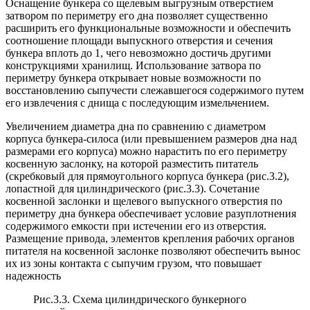
Оснащение бункера со щелевым выгрузным отверстием
затвором по периметру его дна позволяет существенно
расширить его функциональные возможности и обеспечить
соотношение площади выпускного отверстия и сечения
бункера вплоть до 1, чего невозможно достичь другими
конструкциями хранилищ. Использование затвора по
периметру бункера открывает новые возможности по
восстановлению сыпучести слежавшегося содержимого путем
его извлечения с днища с последующим измельчением.
Увеличением диаметра дна по сравнению с диаметром
корпуса бункера-силоса (или превышением размеров дна над
размерами его корпуса) можно нарастить по его периметру
косвенную заслонку, на которой разместить питатель
(скребковый для прямоугольного корпуса бункера (рис.3.2),
лопастной для цилиндрического (рис.3.3). Сочетание
косвенной заслонки и щелевого выпускного отверстия по
периметру дна бункера обеспечивает условие разуплотнения
содержимого емкости при истечении его из отверстия.
Размещение привода, элементов крепления рабочих органов
питателя на косвенной заслонке позволяют обеспечить вынос
их из зоны контакта с сыпучим грузом, что повышает
надежность
Рис.3.3. Схема цилиндрического бункерного