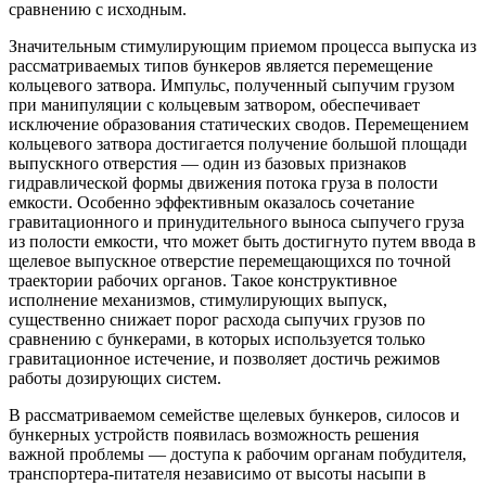
сравнению с исходным.
Значительным стимулирующим приемом процесса выпуска из
рассматриваемых типов бункеров является перемещение
кольцевого затвора. Импульс, полученный сыпучим грузом
при манипуляции с кольцевым затвором, обеспечивает
исключение образования статических сводов. Перемещением
кольцевого затвора достигается получение большой площади
выпускного отверстия — один из базовых признаков
гидравлической формы движения потока груза в полости
емкости. Особенно эффективным оказалось сочетание
гравитационного и принудительного выноса сыпучего груза
из полости емкости, что может быть достигнуто путем ввода в
щелевое выпускное отверстие перемещающихся по точной
траектории рабочих органов. Такое конструктивное
исполнение механизмов, стимулирующих выпуск,
существенно снижает порог расхода сыпучих грузов по
сравнению с бункерами, в которых используется только
гравитационное истечение, и позволяет достичь режимов
работы дозирующих систем.
В рассматриваемом семействе щелевых бункеров, силосов и
бункерных устройств появилась возможность решения
важной проблемы — доступа к рабочим органам побудителя,
транспортера-питателя независимо от высоты насыпи в