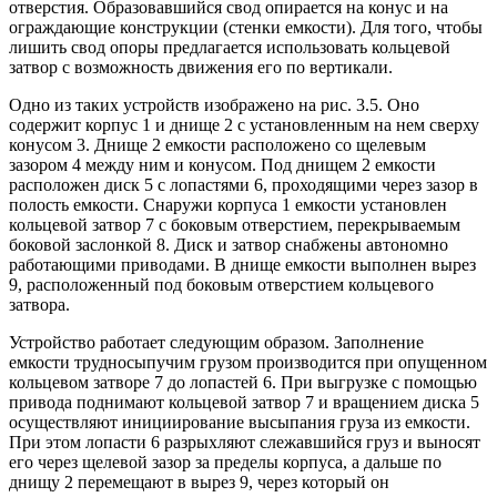
отверстия. Образовавшийся свод опирается на конус и на
ограждающие конструкции (стенки емкости). Для того, чтобы
лишить свод опоры предлагается использовать кольцевой
затвор с возможность движения его по вертикали.
Одно из таких устройств изображено на рис. 3.5. Оно
содержит корпус 1 и днище 2 с установленным на нем сверху
конусом 3. Днище 2 емкости расположено со щелевым
зазором 4 между ним и конусом. Под днищем 2 емкости
расположен диск 5 с лопастями 6, проходящими через зазор в
полость емкости. Снаружи корпуса 1 емкости установлен
кольцевой затвор 7 с боковым отверстием, перекрываемым
боковой заслонкой 8. Диск и затвор снабжены автономно
работающими приводами. В днище емкости выполнен вырез
9, расположенный под боковым отверстием кольцевого
затвора.
Устройство работает следующим образом. Заполнение
емкости трудносыпучим грузом производится при опущенном
кольцевом затворе 7 до лопастей 6. При выгрузке с помощью
привода поднимают кольцевой затвор 7 и вращением диска 5
осуществляют инициирование высыпания груза из емкости.
При этом лопасти 6 разрыхляют слежавшийся груз и выносят
его через щелевой зазор за пределы корпуса, а дальше по
днищу 2 перемещают в вырез 9, через который он