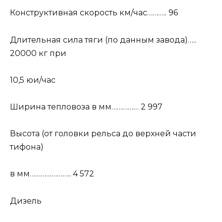
Конструктивная скорость км/час……….. 96
Длительная сила тяги (по данным завода)…..
20000 кг при
10,5 юи/час
Ширина тепловоза в мм…………… 2 997
Высота (от головки рельса до верхней части
тифона)
в мм………………….. 4 572
Дизель