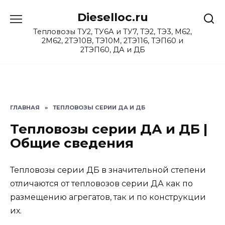
Перейти
Dieselloc.ru
к
содержанию
Тепловозы ТУ2, ТУ6А и ТУ7, ТЭ2, ТЭ3, М62,
2М62, 2ТЭ10В, ТЭ10М, 2ТЭ116, ТЭП60 и
2ТЭП60, ДА и ДБ
ГЛАВНАЯ
»
ТЕПЛОВОЗЫ СЕРИИ ДА И ДБ
Тепловозы серии ДА и ДБ |
Общие сведения
Тепловозы серии ДБ в значительной степени
отличаются от тепловозов серии ДА как по
размещению агрегатов, так и по конструкции
их.