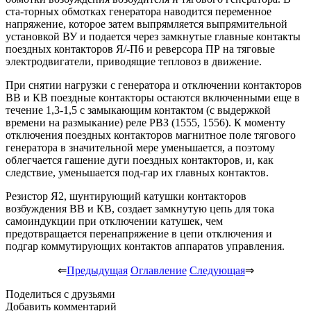
ста-торных обмотках генератора наводится переменное
напряжение, которое затем выпрямляется выпрямительной
установкой ВУ и подается через замкнутые главные контакты
поездных контакторов Я/-П6 и реверсора ПР на тяговые
электродвигатели, приводящие тепловоз в движение.
При снятии нагрузки с генератора и отключении контакторов
ВВ и КВ поездные контакторы остаются включенными еще в
течение 1,3-1,5 с замыкающим контактом (с выдержкой
времени на размыкание) реле РВЗ (1555, 1556). К моменту
отключения поездных контакторов магнитное поле тягового
генератора в значительной мере уменьшается, а поэтому
облегчается гашение дуги поездных контакторов, и, как
следствие, уменьшается под-гар их главных контактов.
Резистор Я2, шунтирующий катушки контакторов
возбуждения ВВ и КВ, создает замкнутую цепь для тока
самоиндукции при отключении катушек, чем
предотвращается перенапряжение в цепи отключения и
подгар коммутирующих контактов аппаратов управления.
⇐
Предыдущая
Оглавление
Следующая
⇒
Поделиться с друзьями
Добавить комментарий