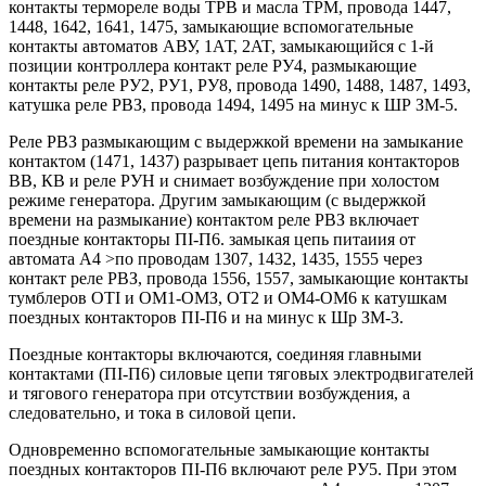
контакты термореле воды ТРВ и масла ТРМ, провода 1447,
1448, 1642, 1641, 1475, замыкающие вспомогательные
контакты автоматов АВУ, 1АТ, 2AT, замыкающийся с 1-й
позиции контроллера контакт реле РУ4, размыкающие
контакты реле РУ2, РУ1, РУ8, провода 1490, 1488, 1487, 1493,
катушка реле РВЗ, провода 1494, 1495 на минус к ШР ЗМ-5.
Реле РВЗ размыкающим с выдержкой времени на замыкание
контактом (1471, 1437) разрывает цепь питания контакторов
ВВ, КВ и реле РУН и снимает возбуждение при холостом
режиме генератора. Другим замыкающим (с выдержкой
времени на размыкание) контактом реле РВЗ включает
поездные контакторы ПІ-П6. замыкая цепь питаиия от
автомата A4 >по проводам 1307, 1432, 1435, 1555 через
контакт реле РВЗ, провода 1556, 1557, замыкающие контакты
тумблеров ОТІ и ОМ1-ОМЗ, ОТ2 и ОМ4-ОМ6 к катушкам
поездных контакторов ПІ-П6 и на минус к Шр ЗМ-3.
Поездные контакторы включаются, соединяя главными
контактами (ПІ-П6) силовые цепи тяговых электродвигателей
и тягового генератора при отсутствии возбуждения, а
следовательно, и тока в силовой цепи.
Одновременно вспомогательные замыкающие контакты
поездных контакторов ПІ-П6 включают реле РУ5. При этом