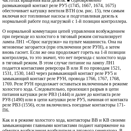
частотах вращения вала дизеля. ■ Одновременно
размыкающий контакт реле РУ5 (1745, 1667, 1674, 1675)
обесточивает катушку вентиля ВТН (см. рис. 15), тем самым
включая все топливные насосы и подготавливая дизель к
нормальной работе под нагрузкой с 1-й позиции контроллера.
О нормальной коммутации цепей управления возбуждением
при переходе из холостого в тяговый режим сигнализирует
лампа ЛН1 «Сброс нагрузки» на пульте машиниста. Она на
мгновенье загорается (при отключении реле РУН), а затем
вновь гаснет. Если же она продолжает гореть на 1-й позиции
контроллера, то это значит, что нет перехода с холостого хода
в тяговый режим. В этом случае питание на лампу ЛН1
подается контактами реверсора В или Я по проводам 1521,
1531, 1530, 1443 через размыкающий контакт реле РУ5 и
замыкающий контакт реле РУН, провода 1766, 1767, 1768,
1769. Реле РУН продолжает оставаться включенным в режиме
холостого хода. Следовательно, произошел разрыв в цепи
питания катушки реле РВЗ (1444) и далее до контакта реле
РУ8 (1490) или в цепи катушки реле РУ5, начиная от контакта
реле РВЗ (1556), если включились поездные контакторы 171-
П6.
Как и в режиме холостого хода, контакторы ВВ и КВ своими
замыкающими главными контактами подают напряжение на
обмотки возбуждения возбудителя и тягового генератора. В