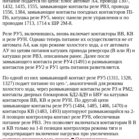
питание подается по цепи: плюс автомат A4, провода 1307,
1432, 1435, 1555, замыкающие контакты реле РВЗ, провода
1556, 1384, замыкающие контакты поездных контакторов ПІ-
П6, катушка реле РУ5, минус панели реле управления и по
проводам 1713, 1714 к ШР 2М-8.
Реле РУ5, включившись, вновь включает контакторы ВВ, КВ
и реле РУН. Однако теперь питание их осуществляется не от
автомата A4, как при режиме холостого хода, а от автомата
АУ по цепям питания катушек привода реверсора (В или Я) и
катушки реле РВЗ, описанным ранее. Далее после
замыкающего контакта реле РУ4 (1491) и размыкающих
контактов реле РУ2 и РУ1 цепь питания разветвляется.
По одной из них замыкающий контакт реле РУ5 (1311, 1328,
1327) подает питание по цеп-‘, аналогичной для режима
холостого хода, через размыкающие контакты реле РЗ и РМ2,
контакты дверных блокировок БД2-БД9 и БВУ на катушки
контакторов ВВ, КВ и реле РУН. По другой цепи
замыкающие контакты реле РУ5 (1484, 1485, 1486, 1470) и
контактора КВ (1483, 1493) шунтируют размыкающийся на 2-
й позиции контроллера контакт реле РУ8, обеспечивая
питание реле РВЗ. Это позволяет включаться контакторам В В
и КВ только на 1-й позиции контроллера режима тяги и
предотвращает включение нагрузки при увеличенных