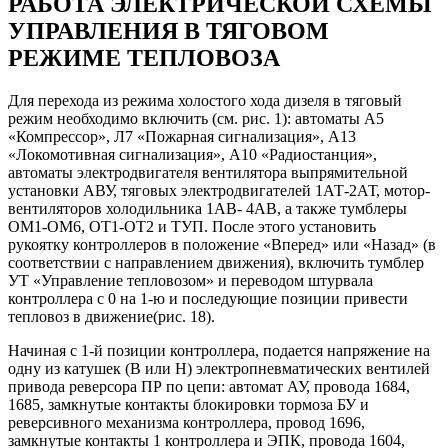
РАБОТА ЭЛЕКТРИЧЕСКОЙ СХЕМЫ
УПРАВЛЕНИЯ В ТЯГОВОМ
РЕЖИМЕ ТЕПЛОВОЗА
Для перехода из режима холостого хода дизеля в тяговый
режим необходимо включить (см. рис. 1): автоматы А5
«Компрессор», Л7 «Пожарная сигнализация», А13
«Локомотивная сигнализация», А10 «Радиостанция»,
автоматы электродвигателя вентилятора выпрямительной
установки АВУ, тяговых электродвигателей 1АТ-2АТ, мотор-
вентиляторов холодильника 1АВ- 4АВ, а также тумблеры
ОМ1-ОМ6, ОТ1-ОТ2 и ТУП. После этого установить
рукоятку контроллеров в положение «Вперед» или «Назад» (в
соответствии с направлением движения), включить тумблер
УТ «Управление тепловозом» и переводом штурвала
контроллера с 0 на 1-ю и последующие позиции привести
тепловоз в движение(рис. 18).
Начиная с 1-й позиции контроллера, подается напряжение на
одну из катушек (В или Н) электропневматических вентилей
привода реверсора ПР по цепи: автомат АУ, провода 1684,
1685, замкнутые контакты блокировки тормоза БУ и
реверсивного механизма контроллера, провод 1696,
замкнутые контакты 1 контроллера и ЭПК, провода 1604,