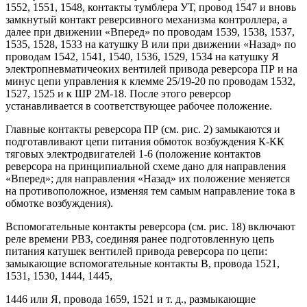
1552, 1551, 1548, контакты тумблера УТ, провод 1547 и вновь
замкнутый контакт реверсивного механизма контроллера, а
далее при движении «Вперед» по проводам 1539, 1538, 1537,
1535, 1528, 1533 на катушку В или при движении «Назад» по
проводам 1542, 1541, 1540, 1536, 1529, 1534 на катушку Я
электропневматичеоких вентилей привода реверсора ПР и на
минус цепи управления к клемме 25/19-20 по проводам 1532,
1527, 1525 и к ШР 2М-18. После этого реверсор
устанавливается в соответствующее рабочее положение.
Главные контакты реверсора ПР (см. рис. 2) замыкаются и
подготавливают цепи питания обмоток возбуждения К-КК
тяговых электродвигателей 1-6 (положение контактов
реверсора на принципиальной схеме дано для направления
«Вперед»; для направления «Назад» их положение меняется
на противоположное, изменяя тем самым направление тока в
обмотке возбуждения).
Вспомогательные контакты реверсора (см. рис. 18) включают
реле времени РВЗ, соединяя ранее подготовленную цепь
питания катушек вентилей привода реверсора по цепи:
замыкающие вспомогательные контакты В, провода 1521,
1531, 1530, 1444, 1445,
1446 или Я, провода 1659, 1521 и т. д., размыкающие