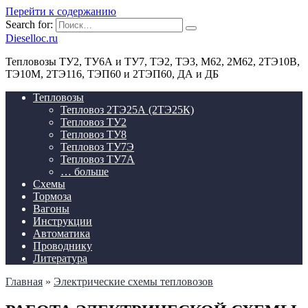
Перейти к содержанию
Search for:
Dieselloc.ru
Тепловозы ТУ2, ТУ6А и ТУ7, ТЭ2, ТЭ3, М62, 2М62, 2ТЭ10В,
ТЭ10М, 2ТЭ116, ТЭП60 и 2ТЭП60, ДА и ДБ
Тепловозы
Тепловоз 2ТЭ25А (2ТЭ25К)
Тепловоз ТУ2
Тепловоз ТУ8
Тепловоз ТУ7Э
Тепловоз ТУ7А
… больше
Схемы
Тормоза
Вагоны
Инструкции
Автоматика
Проводнику
Литература
Главная
»
Электрические схемы тепловозов