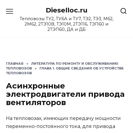
Перейти
Dieselloc.ru
к
содержанию
Тепловозы ТУ2, ТУ6А и ТУ7, ТЭ2, ТЭ3, М62,
2М62, 2ТЭ10В, ТЭ10М, 2ТЭ116, ТЭП60 и
2ТЭП60, ДА и ДБ
ГЛАВНАЯ
»
ЛИТЕРАТУРА ПО РЕМОНТУ И ОБСЛУЖИВАНИЮ
ТЕПЛОВОЗОВ
»
ГЛАВА 1. ОБЩИЕ СВЕДЕНИЯ ОБ УСТРОЙСТВЕ
ТЕПЛОВОЗОВ
Асинхронные
электродвигатели привода
вентиляторов
На тепловозах, имеющих передачу мощности
переменно-постоянного тока, для привода