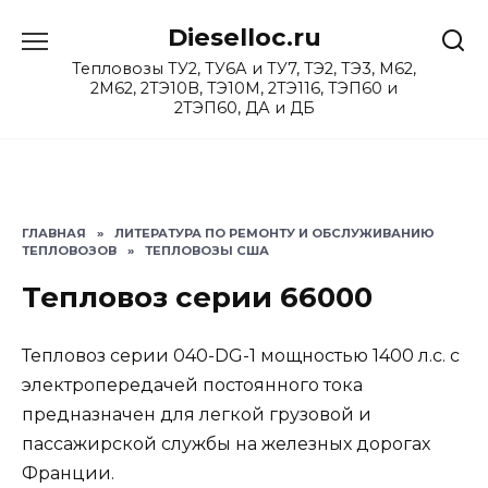
Перейти
Dieselloc.ru
к
содержанию
Тепловозы ТУ2, ТУ6А и ТУ7, ТЭ2, ТЭ3, М62,
2М62, 2ТЭ10В, ТЭ10М, 2ТЭ116, ТЭП60 и
2ТЭП60, ДА и ДБ
ГЛАВНАЯ
»
ЛИТЕРАТУРА ПО РЕМОНТУ И ОБСЛУЖИВАНИЮ
ТЕПЛОВОЗОВ
»
ТЕПЛОВОЗЫ США
Тепловоз серии 66000
Тепловоз серии 040-DG-1 мощностью 1400 л.с. с
электропередачей постоянного тока
предназначен для легкой грузовой и
пассажирской службы на железных дорогах
Франции.