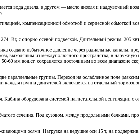
ается вода дизеля, в другом — масло дизеля и наддувочный воз
у.
нтиляцией, компенсационной обмоткой и сериесной обмоткой воз
74- Вг, с опорно-осевой подвеской. Длительный режим: 205 квт, 
а создано избыточное давление через радиальные каналы, про
духом, выходящим из междуполюсного пространства; в наружную п
 50-60 мм вод.ст. сохраняется постоянным во всем диапазоне 
 две параллельные группы. Переход на ослабленное поле (макси
и каждая группа двигателей включается на отдельный тормозной
я. Кабина оборудована системой нагнетательной вентиляции с о
бчатого сечения. Под кузовом, между продольными балками, пр
ерживающими осями. Нагрузка на ведущие оси 15 т, на поддерж