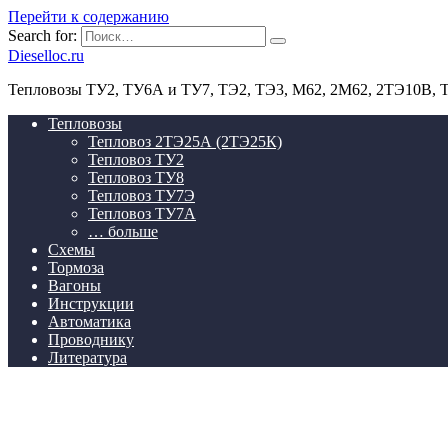
Перейти к содержанию
Search for:
Dieselloc.ru
Тепловозы ТУ2, ТУ6А и ТУ7, ТЭ2, ТЭ3, М62, 2М62, 2ТЭ10В,
Тепловозы
Тепловоз 2ТЭ25А (2ТЭ25К)
Тепловоз ТУ2
Тепловоз ТУ8
Тепловоз ТУ7Э
Тепловоз ТУ7А
… больше
Схемы
Тормоза
Вагоны
Инструкции
Автоматика
Проводнику
Литература