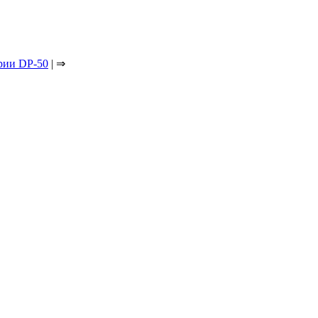
рии DP-50
| ⇒