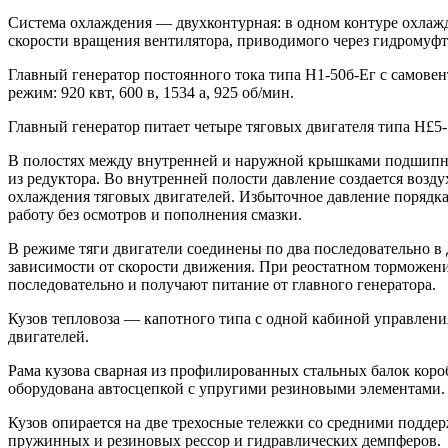
Система охлаждения — двухконтурная: в одном контуре охлажд
скорости вращения вентилятора, приводимого через гидромуфт
Главный генератор постоянного тока типа Н1-50б-Ег с самове
режим: 920 квт, 600 в, 1534 а, 925 об/мин.
Главный генератор питает четыре тяговых двигателя типа Н£5- 2
В полостях между внутренней и наружной крышками подшипник
из редуктора. Во внутренней полости давление создается воз
охлаждения тяговых двигателей. Избыточное давление порядка
работу без осмотров и пополнения смазки.
В режиме тяги двигатели соединены по два последовательно в
зависимости от скорости движения. При реостатном торможени
последовательно и получают питание от главного генератора.
Кузов тепловоза — капотного типа с одной кабиной управлени
двигателей.
Рама кузова сварная из профилированных стальных балок коро
оборудована автосцепкой с упругими резиновыми элементами.
Кузов опирается на две трехосные тележки со средними подд
пружинных и резиновых рессор и гидравлических демпферов.