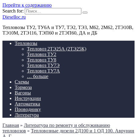
Перейти к содержанию
Search for:
Dieselloc.ru
Тепловозы ТУ2, ТУ6А и ТУ7, ТЭ2, ТЭ3, М62, 2М62, 2ТЭ10В,
ТЭ10М, 2ТЭ116, ТЭП60 и 2ТЭП60, ДА и ДБ
Тепловозы
Тепловоз 2ТЭ25А (2ТЭ25К)
Тепловоз ТУ2
Тепловоз ТУ8
Тепловоз ТУ7Э
Тепловоз ТУ7А
… больше
Схемы
Тормоза
Вагоны
Инструкции
Автоматика
Проводнику
Литература
Главная
»
Литература по ремонту и обслуживанию
тепловозов
»
Тепловозные дизели 2Д100 и 1 ОД 100. Аврунин
А. Г