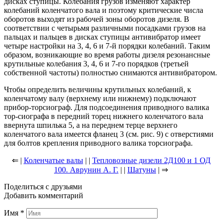
дисках ступицы. Колебания грузов изменяют характер
колебаний коленчатого вала и поэтому критические числа
оборотов выходят из рабочей зоны оборотов дизеля. В
соответствии с четырьмя различными посадками грузов на
пальцах и пальцев в дисках ступицы антивибратор имеет
четыре настройки на 3, 4, 6 и 7-й порядки колебаний. Таким
образом, возникающие во время работы дизеля резонансные
крутильные колебания 3, 4, 6 и 7-го порядков (третьей
собственной частоты) полностью снимаются антивибратором.
Чтобы определить величины крутильных колебаний, к
коленчатому валу (верхнему или нижнему) подключают
прибор-торсиограф. Для подсоединения приводного валика
тор-сиографа в передний торец нижнего коленчатого вала
ввернута шпилька 5, а на переднем терце верхнего
коленчатого вала имеется фланец 3 (см. рис. 9) с отверстиями
для болтов крепления приводного валика торсиографа.
⇐ |
Коленчатые валы
| |
Тепловозные дизели 2Д100 и 1 ОД
100. Аврунин А. Г.
| |
Шатуны
| ⇒
Поделиться с друзьями
Добавить комментарий
Имя
*