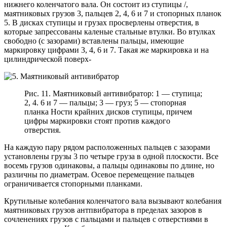
нижнего коленчатого вала. Он состоит из ступицы /,
маятниковых грузов 3, пальцев 2, 4, 6 и 7 и стопорных планок
5. В дисках ступицы и грузах просверлены отверстия, в
которые запрессованы каленые стальные втулки. Во втулках
свободно (с зазорами) вставлены пальцы, имеющие
маркировку цифрами 3, 4, 6 и 7. Такая же маркировка и на
цилиндрической поверх-
Рис. 11. Маятниковый антивибратор: 1 — ступица;
2, 4. 6 и 7 — пальцы; 3 — груз; 5 — стопорная
планка Ности крайних дисков ступицы, причем
цифры маркировки стоят против каждого
отверстия.
На каждую пару рядом расположенных пальцев с зазорами
установлены грузы 3 по четыре груза в одной плоскости. Все
восемь грузов одинаковы, а пальцы одинаковы по длине, но
различны по диаметрам. Осевое перемещение пальцев
ограничивается стопорными планками.
Крутильные колебания коленчатого вала вызывают колебания
маятниковых грузов антпвибратора в пределах зазоров в
сочленениях грузов с пальцами и пальцев с отверстиями в