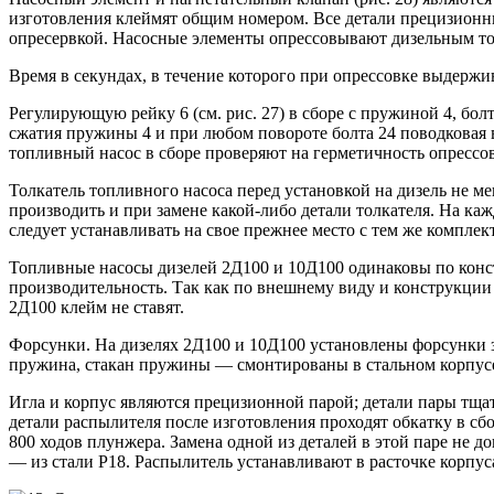
изготовления клеймят общим номером. Все детали прецизионн
опресервкой. Насосные элементы опрессовывают дизельным т
Время в секундах, в течение которого при опрессовке выдерж
Регулирующую рейку 6 (см. рис. 27) в сборе с пружиной 4, бол
сжатия пружины 4 и при любом повороте болта 24 поводковая 
топливный насос в сборе проверяют на герметичность опрессов
Толкатель топливного насоса перед установкой на дизель не м
производить и при замене какой-либо детали толкателя. На ка
следует устанавливать на свое прежнее место с тем же компле
Топливные насосы дизелей 2Д100 и 10Д100 одинаковы по конст
производительность. Так как по внешнему виду и конструкции 
2Д100 клейм не ставят.
Форсунки. На дизелях 2Д100 и 10Д100 установлены форсунки з
пружина, стакан пружины — смонтированы в стальном корпусе 9
Игла и корпус являются прецизионной парой; детали пары тщат
детали распылителя после изготовления проходят обкатку в сбор
800 ходов плунжера. Замена одной из деталей в этой паре не 
— из стали Р18. Распылитель устанавливают в расточке корпу