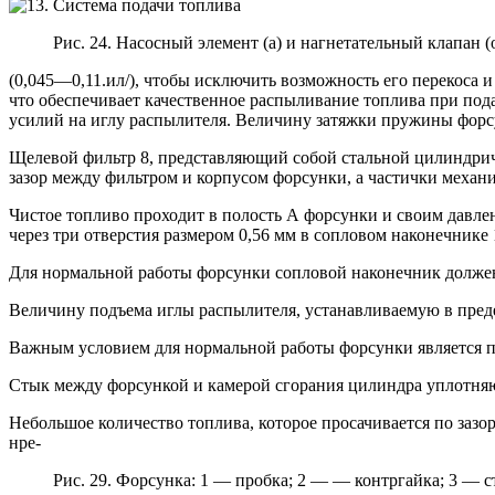
Рис. 24. Насосный элемент (а) и нагнетательный клапан (
(0,045—0,11.ил/), чтобы исключить возможность его перекоса и
что обеспечивает качественное распыливание топлива при пода
усилий на иглу распылителя. Величину затяжки пружины форс
Щелевой фильтр 8, представляющий собой стальной цилиндричес
зазор между фильтром и корпусом форсунки, а частички механи
Чистое топливо проходит в полость А форсунки и своим давле
через три отверстия размером 0,56 мм в сопловом наконечнике 
Для нормальной работы форсунки сопловой наконечник должен 
Величину подъема иглы распылителя, устанавливаемую в предел
Важным условием для нормальной работы форсунки является пр
Стык между форсункой и камерой сгорания цилиндра уплотняю
Небольшое количество топлива, которое просачивается по зазо
нре-
Рис. 29. Форсунка: 1 — пробка; 2 — — контргайка; 3 — 