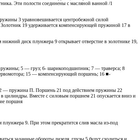
ника. Эти полости соединены с масляной ванной /1
 пружины 3 уравновешивается центробежной силой
ы. Золотник 19 удерживается компенсирующей пружиной 17 в
м нижний диск плунжера 9 открывает отверстие в золотнике 19,
 пружины; 5 — груз; 6- шарикоподшипник; 7 — траверса; 8
 сервомотора; 15 — компенсирующий поршень; 16 ■-
22 — пружина П. Поршень 21 под действием пружины 22
а в цилиндры. Вместе с силовым поршнем 21 опускается вниз и
ние поршня
 плунжера 9. При этом прекратится слив масла из-под
ться заданные обороты дизеля, грузы 5 будут сходиться и