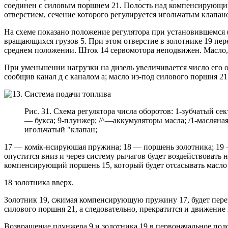
соединен с силовым поршнем 21. Полость над компенсирующим
отверстием, сечение которого регулируется игольчатым клапан
На схеме показано положение регулятора при установившемся 
вращающихся грузов 5. При этом отверстие в золотнике 19 пе
среднем положении. Шток 14 сервомотора неподвижен. Масло, н
При уменьшении нагрузки на дизель увеличивается число его о
сообщив канал д с каналом а; масло из-под силового поршня 21
Рис. 31. Схема регулятора числа оборотов: 1-зубчатый с
— букса; 9-плунжер; /^—аккумуляторы масла; /1-масляна
игольчатый "клапан;
17 — комік-нсируюшая пружина; 18 — поршень золотника; 19 
опустится вниз и через систему рычагов будет воздействовать
компенсирующий поршень 15, который будет отсасывать масло 
18 золотника вверх.
Золотник 19, сжимая компенсирующую пружину 17, будет переме
силового поршня 21, а следовательно, прекратится и движение
Возвращение плунжера 9 и золотника 19 в первоначальное поло