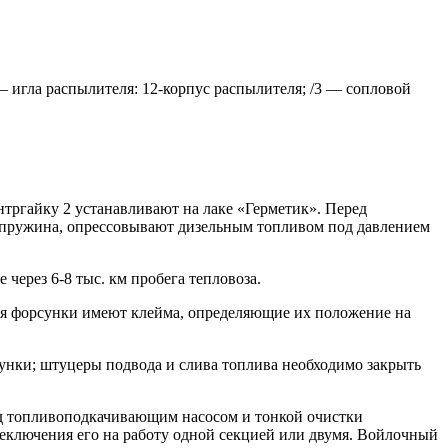
— игла распылителя: 12-корпус распылителя; /3 — сопловой
тргайку 2 устанавливают на лаке «Герметик». Перед
а пружина, опрессовывают дизельным топливом под давлением
через 6-8 тыс. км пробега тепловоза.
еля форсунки имеют клейма, определяющие их положение на
унки; штуцеры подвода и слива топлива необходимо закрыть
ед топливоподкачивающим насосом и тонкой очистки
еключения его на работу одной секцией или двумя. Войлочный