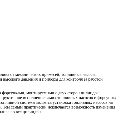
плива от механических примесей, топливные насосы,
 высокого давления и приборы для контроля за работой
мя форсунками, монтируемыми с двух сторон цилиндра;
структивное исполнение самих топливных насосов и форсунок;
топливной системы является установка топливных насосов на
ов. Тем самым практически исключается возможность изменения
плива во все цилиндры.