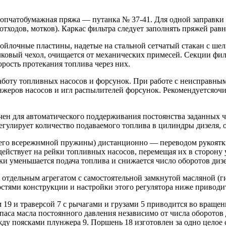
пчатобумажная пряжа — путанка № 37-41. Для одной заправки ф
тходов, мотков). Каркас фильтра следует заполнять пряжей рав
ойлочные пластины, надетые на стальной сетчатый стакан с ше
ковый чехол, очищается от механических примесей. Секции фил
рость протекания топлива через них.
аботу топливных насосов и форсунок. При работе с неисправны
еров насосов и игл распылителей форсунок. Рекомендуетсяочищ
ачен для автоматического поддерживания постоянства заданных ч
егулирует количество подаваемого топлива в цилиндры дизеля, 
й его всережнмной пружины) дистанционно — переводом рукоят
йствует на рейки топливных насосов, перемещая их в сторону 
и уменьшается подача топлива и снижается число оборотов дизе
я отдельным агрегатом с самостоятельной замкнутой масляной (г
остями конструкции и настройки этого регулятора ниже приводит
ом 19 и траверсой 7 с рычагами и грузами 5 приводится во враще
апаса масла постоянного давления независимо от числа оборотов 
ежду поясками плунжера 9. Поршень 18 изготовлен за одно цело