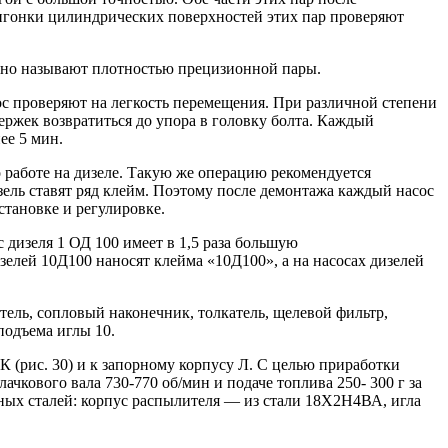
игонки цилиндрических поверхностей этих пар проверяют
ловно называют плотностью прецизионной пары.
сос проверяют на легкость перемещения. При различной степени
ержек возвратиться до упора в головку болта. Каждый
ее 5 мин.
о работе на дизеле. Такую же операцию рекомендуется
зель ставят ряд клейм. Поэтому после демонтажа каждый насос
становке и регулировке.
дизеля 1 ОД 100 имеет в 1,5 раза большую
зелей 10Д100 наносят клейма «10Д100», а на насосах дизелей
ель, сопловый наконечник, толкатель, щелевой фильтр,
подъема иглы 10.
 (рис. 30) и к запорному корпусу Л. С целью приработки
ачкового вала 730-770 об/мин и подаче топлива 250- 300 г за
нных сталей: корпус распылителя — из стали 18Х2Н4ВА, игла