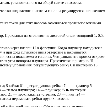
теля, установленного на общей плите с насосом.
чество подаваемого насосом топлива регулируется положением
ртвых точек для этих насосов заменяются противоположными.
р. Прокладки изготовляют из листовой стали толщиной 1; 0,5;
пливо через клапан 12 к форсунке. Когда плунжер находится в
у, а при ходе плунжера вниз отверстие а закрывается
оличества подаваемого топлива. Чем раньше эта кромка откроет
ит от угла поворота плунжера. Практически примерно ‘Д
 систему управления, регулирующую рейку 6 и шестерню 15.
на; $ гайка; 6′ —регулирующая рейка; 7 — — фланец; 5
3 — гильза плунжера; 14 — плунжер; !5 ■- шестерня
цо; 21 — прокладка; 22 -стрелка; 23 — пинт; 24 —
насоса перемещать рейки других насосов.
гой с большой точностью. Обе части этих пар после