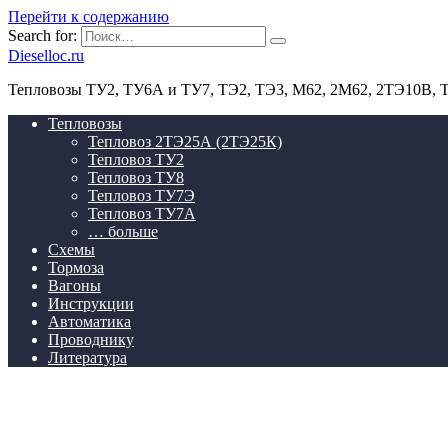
Перейти к содержанию
Search for:
Dieselloc.ru
Тепловозы ТУ2, ТУ6А и ТУ7, ТЭ2, ТЭ3, М62, 2М62, 2ТЭ10В,
Тепловозы
Тепловоз 2ТЭ25А (2ТЭ25К)
Тепловоз ТУ2
Тепловоз ТУ8
Тепловоз ТУ7Э
Тепловоз ТУ7А
… больше
Схемы
Тормоза
Вагоны
Инструкции
Автоматика
Проводнику
Литература