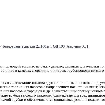
»
Тепловозные дизели 2Д100 и 1 ОД 100. Аврунин А. Г
, подающий топливо из бака к дизелю, фильтры для очистки то
опливо в камерах сгорания цилиндров, трубопроводы низкого и
тносятся нагнетание топлива двумя топливными насосами и дву
ожение топливных насосов с направлением нагнетания вниз; кон
ливных насосов и форсунок и др. Существенным преимуществом 
роткие трубки высокого давления, одинаковые для всех цилиндр
и самой трубки и обеспечиваются одинаковые условия подачи то