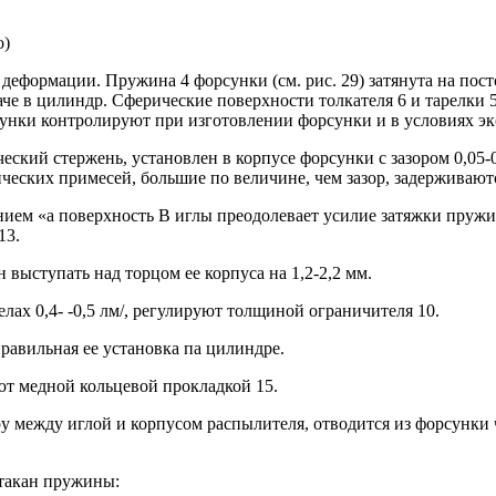
о)
 деформации. Пружина 4 форсунки (см. рис. 29) затянута на пос
че в цилиндр. Сферические поверхности толкателя 6 и тарелки 
унки контролируют при изготовлении форсунки и в условиях эк
кий стержень, установлен в корпусе форсунки с зазором 0,05-0
ческих примесей, большие по величине, чем зазор, задерживают
нием «а поверхность В иглы преодолевает усилие затяжки пруж
13.
выступать над торцом ее корпуса на 1,2-2,2 мм.
ах 0,4- -0,5 лм/, регулируют толщиной ограничителя 10.
авильная ее установка па цилиндре.
т медной кольцевой прокладкой 15.
ру между иглой и корпусом распылителя, отводится из форсунки 
стакан пружины: