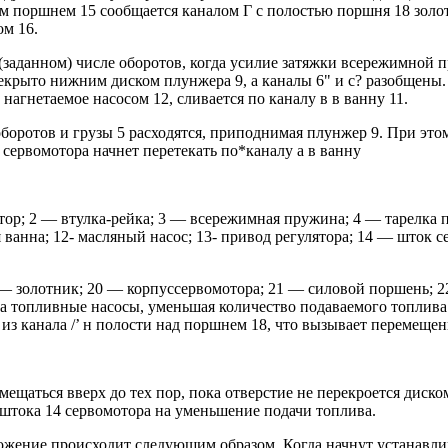
 поршнем 15 сообщается каналом Г с полостью поршня 18 золот
ом 16.
(заданном) числе оборотов, когда усилие затяжки всережимной
рекрыто нижним диском плунжера 9, а каналы 6" и с? разобщен
агнетаемое насосом 12, сливается по каналу в в ванну 11.
боротов и грузы 5 расходятся, приподнимая плунжер 9. При это
 сервомотора начнет перетекать по*каналу а в ванну
ектор; 2 — втулка-рейка; 3 — всережимная пружина; 4 — тарелка
я ванна; 12- масляный насос; 13- привод регулятора; 14 — шток
— золотник; 20 — корпуссервомотора; 21 — силовой поршень; 
 на топливные насосы, уменьшая количество подаваемого топлив
из канала /’ н полости над поршнем 18, что вызывает перемеще
щаться вверх до тех пор, пока отверстие не перекроется диском
 штока 14 сервомотора на уменьшение подачи топлива.
жение происходит следующим образом. Когда начнут устанавлива