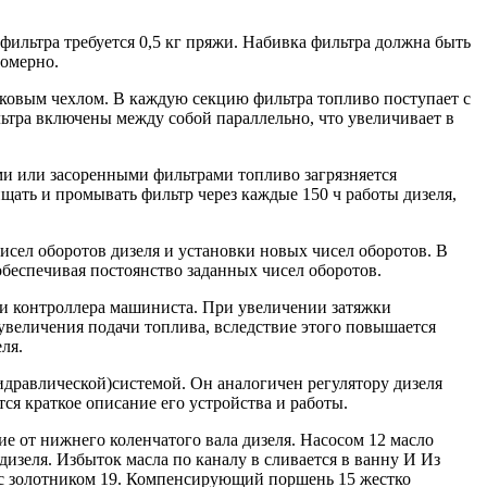
ильтра требуется 0,5 кг пряжи. Набивка фильтра должна быть
номерно.
лковым чехлом. В каждую секцию фильтра топливо поступает с
ьтра включены между собой параллельно, что увеличивает в
ми или засоренными фильтрами топливо загрязняется
ать и промывать фильтр через каждые 150 ч работы дизеля,
исел оборотов дизеля и установки новых чисел оборотов. В
обеспечивая постоянство заданных чисел оборотов.
ки контроллера машиниста. При увеличении затяжки
увеличения подачи топлива, вследствие этого повышается
ля.
идравлической)системой. Он аналогичен регулятору дизеля
ся краткое описание его устройства и работы.
ние от нижнего коленчатого вала дизеля. Насосом 12 масло
дизеля. Избыток масла по каналу в сливается в ванну И Из
е с золотником 19. Компенсирующий поршень 15 жестко