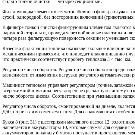
фильтр тонкой очистки — четырехсекционпый.
Фильтрующим элементом сетчатонабивного фильтра служит хло
сухой, однородной, без посторонних включений (трикотажных о
В фильтре тонкой счистки фильтрующим элементом являются в
наружной стороны и, проходя через войлочные пластины и шел
четыре раза фильтрующую поверхность секции и уменьшает ско
Качество фильтрации топлива оказывает большое влияние на р
механическими примесями, что приводит к заклиниванию плунж
что практически соответствуст пробегу тепловоза 3-4 тыс. км.
Регулятор числа оборотов. Регулятор числа оборотов предназн
зависимости от изменения нагрузки регулятор автоматически р
Машинист тепловоза управляет регулятором (точнее, затяжко
всережимной пружины регулятор через рычажную систему возде
число оборотов дизеля. Соответственно при уменьшении затяжк
Регулятор числа оборотов, смонтированный на дизеле, являетс
Д50, но не взаимозаменяем с ним. Для ознакомления с особенн
Букса 8 (рис. 31) с шестернями масляного насоса 12, золотник
нагнетается в аккумуляторы 10, которые служат для создания з
аккумуляторов по каналу б масло поступает в пространство м