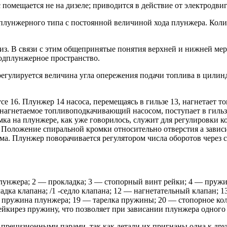
мещается не на дизеле; приводится в действие от электродвига
плунжерного типа с постоянной величиной хода плунжера. Коли
из. В связи с этим общепринятые понятия верхней и нижней ме
одплунжерное пространство.
егулируется величина угла опережения подачи топлива в цилинд
е 16. Плунжер 14 насоса, перемещаясь в гильзе 13, нагнетает то
о, нагнетаемое топливоподкачивающий насосом, поступает в гильз
ка на плунжере, как уже говорилось, служит для регулировки к
. Положение спиральной кромки относительно отверстия а завис
ума. Плунжер поворачивается регулятором числа оборотов через
лунжера; 2 — прокладка; 3 — стопорный винт рейки; 4 — пружи
ка клапана; /1 -седло клапана; 12 — нагнетательный клапан; 1
 пружина плунжера; 19 — тарелка пружины; 20 — стопорное коль
ейкирез пружину, что позволяет при зависании плунжера одного 
 прецизионными парами, так как детали их пригнаны одна к дру