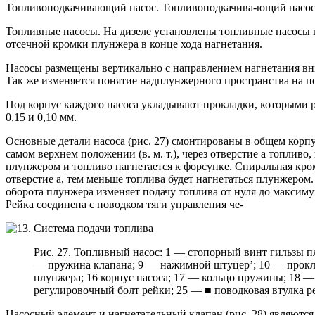
Топливоподкачивающий насос. Топливоподкачива-ющий насос по
Топливные насосы. На дизеле установлены топливные насосы 
отсечной кромки плунжера в конце хода нагнетания.
Насосы размещены вертикально с направлением нагнетания вн
Так же изменяется понятие надплунжерного пространства на п
Под корпус каждого насоса укладывают прокладки, которыми р
0,15 и 0,10 мм.
Основные детали насоса (рис. 27) смонтированы в общем корпус
самом верхнем положении (в. м. т.), через отверстие а топлив
плунжером и топливо нагнетается к форсунке. Спиральная кром
отверстие а, тем меньше топлива будет нагнетаться плунжером
оборота плунжера изменяет подачу топлива от нуля до максим
Рейка соединена с поводком тяги управления че-
Рис. 27. Топливный насос: 1 — стопорный винт гильзы п
— пружина клапана; 9 — нажимной штуцер’; 10 — проклад
плунжера; 16 корпус насоса; 17 — кольцо пружины; 18 —
регулировочный болт рейки; 25 — ■ поводковая втулка р
Насосный элемент и нагнетательный клапан (рис. 28) являются