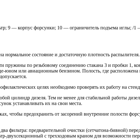
тр; 9 — корпус форсунки; 10 — ограничитель подъема иглы; /1 
 на нормальное состояние и достаточную плотность распылителя.
и пружины по резьбовому соединению стакана 3 и пробки 1, кон
 аце-юном или авиационным бензином. Полость, где расположен
 допускается.
филактических целях необходимо проверять их работу на стенде 
любой цилиндр дизеля. Тем не менее для стабильной работы диз
унок устанавливать их на свои места.
ках, чтобы предохранить от засорений внутренние полости форс
два фильтра: предварительной очистки (сетчатона-бивной) пер
тр-двухсекционный с трехходовым краном для возможности пер