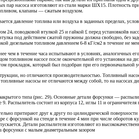
ых пар насоса изготовляют из стали марки ШХ15. Плотность пр
опливом, клапаны — сжатым воздухом.
ивается давление топлива или воздуха в заданных пределах, ус
том 24, поводковой втулкой 25 и гайкой £ перед установкойв на
втулка под действием сжатой пружины должна свободно, без зад
кой дизельным топливом давлением 6-8 кГ/см2 в течение не мен
енее чем в течение часа испытывают в условиях, аналогичных ег
ждом топливном насосе после окончательной его установки на ди
ктом прокладок, который был подобран при его первоначальной у
рукции, но отличаются производительностью. Топливный насос 
топливные насосы не отличаются между собой, то на насосах ди
акрытого типа (рис. 29). Основные детали форсунки — распылит
. Распылитель состоит из корпуса 12, иглы 11 и ограничителя 
ельно притирают друг к другу по цилиндрической поверхности К
е с форсункой на стенде в течение 4 мин при числе оборотов кул
допускается. Детали распылителя изготовляют из высококачестве
са форсунки с малым диаметральным зазором