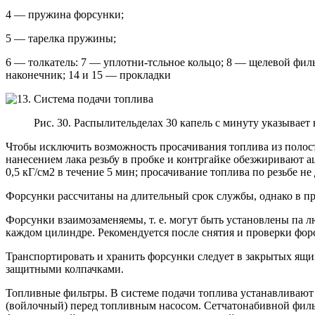
4 — пружина форсунки;
5 — тарелка пружины;
6 — толкатель: 7 — уплотни-тсльное кольцо; 8 — щелевой филь
наконечник; 14 и 15 — прокладки
Рис. 30. Распылительделах 30 капель с минуту указывает
Чтобы исключить возможность просачивания топлива из полост
нанесением лака резьбу в пробке и контргайке обезжиривают
0,5 кГ/см2 в течение 5 мин; просачивание топлива по резьбе не
Форсунки рассчитаны на длительный срок службы, однако в про
Форсунки взаимозаменяемы, т. е. могут быть установлены па 
каждом цилиндре. Рекомендуется после снятия и проверки форс
Транспортировать и хранить форсунки следует в закрытых ящи
защитными колпачками.
Топливные фильтры. В системе подачи топлива устанавливают 
(войлочный) перед топливным насосом. Сетчатонабивной филь