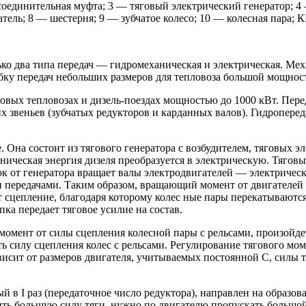
соединительная муфта; 3 — тяговый электрический генератор; 4
атель; 8 — шестерня; 9 — зубчатое колесо; 10 — колесная пара
ко два типа передач — гидромеханическая и электрическая. Мех
бку передач небольших размеров для тепловоза большой мощност
овых тепловозах и дизель-поездах мощностью до 1000 кВт. Пер
 звеньев (зубчатых редукторов и карданных валов). Гидроперед
Она состоит из тягового генератора с возбудителем, тяговых эле
аническая энергия дизеля преобразуется в электрическую. Тяго
ок от генератора вращает валы электродвигателей — электричес
и передачами. Таким образом, вращающий момент от двигателей 
 сцепление, благодаря которому колес ные пары перекатываются 
пка передает тяговое усилие на состав.
мент от силы сцепления колесной пары с рельсами, произойдет 
ть силу сцепления колес с рельсами. Регулирование тягового мо
исит от размеров двигателя, учитываемых постоянной С, силы то
 в I раз (передаточное число редуктора), направлен на образов
учить большую силу тяги, нужно по двигателю пропускать больш