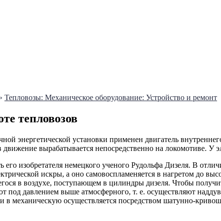
»
Тепловозы: Механическое оборудование: Устройство и ремонт
оте тепловозов
ичной энергетической установки применен двигатель внутреннег
в движение вырабатывается непосредственно на локомотиве. У эл
ь его изобретателя немецкого ученого Рудольфа Дизеля. В отл
ектрической искры, а оно самовоспламеняется в нагретом до выс
егося в воздухе, поступающем в цилиндры дизеля. Чтобы получ
ют под давлением выше атмосферного, т. е. осуществляют надд
и в механическую осуществляется посредством шатунно-кривоши