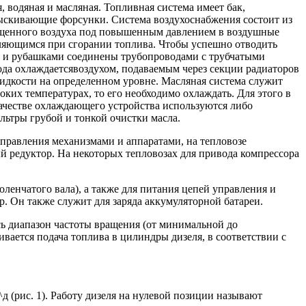
 водяная и масляная. Топливная система имеет бак,
ыскивающие форсунки. Система воздухоснабжения состоит из
чищенного воздуха под повышенным давлением в воздушные
еляющимся при сгорании топлива. Чтобы успешно отводить
и и рубашками соединены трубопроводами с трубчатыми
ода охлаждаетсявоздухом, подаваемым через секции радиаторов
идкости на определенном уровне. Масляная система служит
ких температурах, то его необходимо охлаждать. Для этого в
ачестве охлаждающего устройства используются либо
ьтры грубой и тонкой очистки масла.
управления механизмами и аппаратами, на тепловозе
й редуктор. На некоторых тепловозах для привода компрессора
оленчатого вала), а также для питания цепей управления и
. Он также служит для заряда аккумуляторной батареи.
есь диапазон частоты вращения (от минимальной до
вается подача топлива в цилиндры дизеля, в соответствии с
 (рис. 1). Работу дизеля на нулевой позиции называют