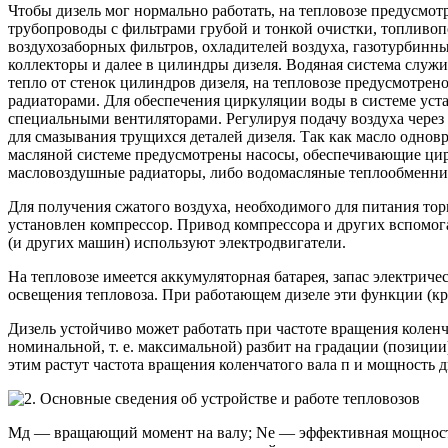
Чтобы дизель мог нормально работать, на тепловозе предусмот
трубопроводы с фильтрами грубой и тонкой очистки, топливо
воздухозаборных фильтров, охладителей воздуха, газотурбин
коллекторы и далее в цилиндры дизеля. Водяная система служ
тепло от стенок цилиндров дизеля, на тепловозе предусмотр
радиаторами. Для обеспечения циркуляции воды в системе уст
специальными вентиляторами. Регулируя подачу воздуха чере
для смазывания трущихся деталей дизеля. Так как масло однов
масляной системе предусмотрены насосы, обеспечивающие цир
масловоздушные радиаторы, либо водомасляные теплообменник
Для получения сжатого воздуха, необходимого для питания тор
установлен компрессор. Привод компрессора и других вспомога
(и других машин) используют электродвигатели.
На тепловозе имеется аккумуляторная батарея, запас электриче
освещения тепловоза. При работающем дизеле эти функции (кр
Дизель устойчиво может работать при частоте вращения коленч
номинальной, т. е. максимальной) разбит на градации (позици
этим растут частота вращения коленчатого вала п и мощность д
Мд — вращающий момент на валу; Ne — эффективная мощность; 