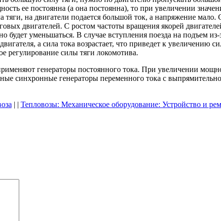
ость ее постоянна (а она постоянна), то при увеличении значе
ла тяги, на двигатели подается большой ток, а напряжение мало.
яговых двигателей. С ростом частоты вращения якорей двигателе
но будет уменьшаться. В случае вступления поезда на подъем из
вигателя, а сила тока возрастает, что приведет к увеличению с
е регулирование силы тяги локомотива.
применяют генераторы постоянного тока. При увеличении мощно
ные синхронные генераторы переменного тока с выпрямительной 
оза
| |
Тепловозы: Механическое оборудование: Устройство и ре