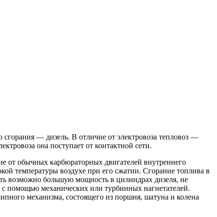
о сгорания — дизель. В отличие от электровоза тепловоз —
ектровоза она поступает от контактной сети.
ичие от обычных карбюраторных двигателей внутреннего
окой температуры воздухе при его сжатии. Сгорание топлива в
ить возможно большую мощность в цилиндрах дизеля, не
ув с помощью механических или турбинных нагнетателей.
пного механизма, состоящего из поршня, шатуна и колена