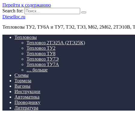
Перейти к содержанию
Search for:
Dieselloc.ru
Тепловозы ТУ2, ТУ6А и ТУ7, ТЭ2, ТЭ3, М62, 2М62, 2ТЭ10В,
Тепловозы
Тепловоз 2ТЭ25А (2ТЭ25К)
Тепловоз ТУ2
Тепловоз ТУ8
Тепловоз ТУ7Э
Тепловоз ТУ7А
… больше
Схемы
Тормоза
Вагоны
Инструкции
Автоматика
Проводнику
Литература