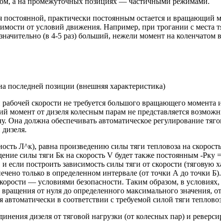
мом, а на промежуточных позициях — частичными режимами.
я постоянной, практически постоянным остается и вращающий мо
мости от условий движения. Например, при трогании с места т
чительно (в 4-5 раз) больший, нежели момент на коленчатом ва
на последней позиции (внешняя характеристика)
 рабочей скорости не требуется большого вращающего момента и
й момент от дизеля колесным парам не представляется возможны
. Она должна обеспечивать автоматическое регулирование тягов
дизеля.
щность Л^к), равна произведению силы тяги тепловоза на скорост
ение силы тяги Бк на скорость V будет также постоянным -Рку =
и если построить зависимость силы тяги от скорости (тяговую ха
чено только в определенном интервале (от точки А до точки Б)
скорости — условиями безопасности. Таким образом, в условиях,
ращения от нуля до определенного максимального значения, от
 автоматически в соответствии с требуемой силой тяги тепловоз
динения дизеля от тяговой нагрузки (от колесных пар) и реверс