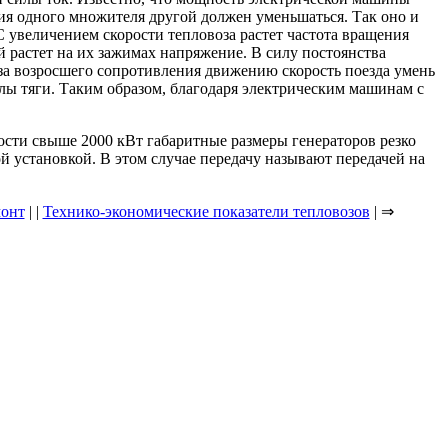
ния одного множителя другой должен уменьшаться. Так оно и
 С увеличением скорости тепловоза растет частота вращения
й растет на их зажимах напряжение. В силу постоянства
-за возросшего сопротивления движению скорость поезда умень
илы тяги. Таким образом, благодаря электрическим машинам с
сти свыше 2000 кВт габаритные размеры генераторов резко
установкой. В этом случае передачу называют передачей на
монт
| |
Технико-экономические показатели тепловозов
| ⇒