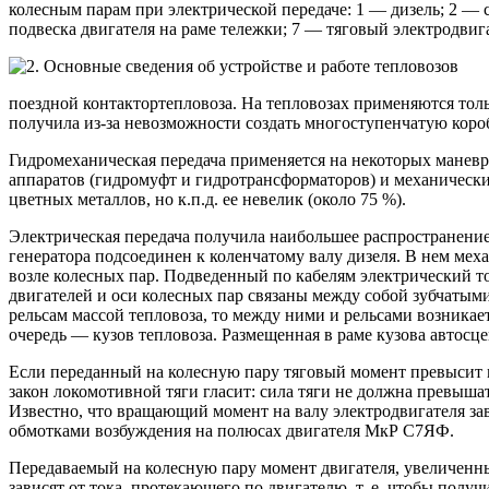
колесным парам при электрической передаче: 1 — дизель; 2 — 
подвеска двигателя на раме тележки; 7 — тяговый электродвиг
поездной контактортепловоза. На тепловозах применяются толь
получила из-за невозможности создать многоступенчатую коро
Гидромеханическая передача применяется на некоторых маневр
аппаратов (гидромуфт и гидротрансформаторов) и механических
цветных металлов, но к.п.д. ее невелик (около 75 %).
Электрическая передача получила наибольшее распространение. 
генератора подсоединен к коленчатому валу дизеля. В нем мех
возле колесных пар. Подведенный по кабелям электрический т
двигателей и оси колесных пар связаны между собой зубчатым
рельсам массой тепловоза, то между ними и рельсами возникает
очередь — кузов тепловоза. Размещенная в раме кузова автосце
Если переданный на колесную пару тяговый момент превысит мо
закон локомотивной тяги гласит: сила тяги не должна превыша
Известно, что вращающий момент на валу электродвигателя зав
обмотками возбуждения на полюсах двигателя МкР С7ЯФ.
Передаваемый на колесную пару момент двигателя, увеличенный
зависят от тока, протекающего по двигателю, т. е. чтобы пол