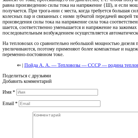
равна произведению силы тока на напряжение {Ш), и если мощн
получается. При трога-нии с места, когда требуется большая си
колесных пар и связанных с ними зубчатой передачей якорей т
произведения силы тока на напряжение сила тока соответствен
шается, соответственно уменьшается и напряжение на зажимах д
последовательным возбуждением осуществляется автоматическо
На тепловозах со сравнительно небольшой мощностью дизеля 
увеличиваются, поэтому применяют более компактные и надеж
переменно-постоянном токе.
⇐ |
Пойда А. А. — Тепловозы — СССР — родина теплов
Поделиться с друзьями
Добавить комментарий
Имя
*
Email
*