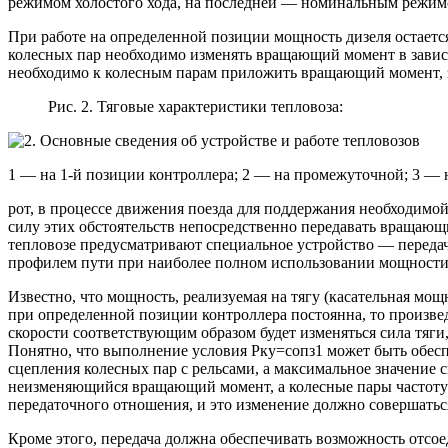
режимом холостого хода, на последней — номинальным режи
При работе на определенной позиции мощность дизеля остаетс
колесных пар необходимо изменять вращающий момент в зависи
необходимо к колесным парам приложить вращающий момент, зна
Рис. 2. Тяговые характеристики тепловоза:
1 — на 1-й позиции контроллера; 2 — на промежуточной; 3 — 
рот, в процессе движения поезда для поддержания необходимой
силу этих обстоятельств непосредственно передавать вращающи
тепловозе предусматривают специальное устройство — передачу
профилем пути при наиболее полном использовании мощности 
Известно, что мощность, реализуемая на тягу (касательная мо
при определенной позиции контроллера постоянна, то произвед
скорости соответствующим образом будет изменяться сила тяги, 
Понятно, что выполнение условия Рку=сопз1 может быть обеспе
сцепления колесных пар с рельсами, а максимальное значение 
неизменяющийся вращающий момент, а колесные пары частоту в
передаточного отношения, и это изменение должно совершаться
Кроме этого, передача должна обеспечивать возможность отсое