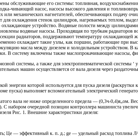
рены обслуживающие его системы: топливная, воздухоснабжения,
подка-чивающий насос, насосы высокого давления и топливовпр
ных или механических нагнетателей, обеспечивающих подачу о
ит для охлаждения стенок цилиндров, нагреваемых теплом, выд
ено охлаждающее устройство. Водяные полости между цилиндрам
ановлены водяные насосы. Проходящая по трубкам радиаторов в
з секции радиаторов, поддерживают температуру охлаждающей ж
ременно охлаждает такие узлы, как поршни, работающие при высо
куляцию масла между дизелем и холодильным устройством. В к
и. В систему включены также маслопрокачивающие насосы, фил
мозной системы, а также для электропневматической системы ‘ 
тельных машин осуществляется от вала дизеля через раздаточны
ской энергии которой используется для пуска дизеля (раскрутки к
оме пуска) выполняет вспомогательный электрический генератор
атого вала не ниже определенного предела — (0,3ч-0,4)я„ом. В
и). С набором очередной позиции контроллера машиниста увеличи
изеля Рис. 1. Внешние характеристики дизеля:
Це — эффективный к. п. д.; ge — удельный расход топлива Л^д