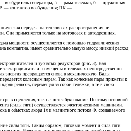
 — возбудитель генератора; 5 — рама тележкн; б — пружинная
; КВ — контактор возбуждения; ПК —
аническая передача на тепловозах распространения не
и. Она применяется только на мотовозах и автодрезинах.
едача мощности осуществляется с помощью гидравлических
ача компактна, имеет сравнительно малую массу, низкий расход
ктродвигателей и зубчатых редукторов (рис. 3). Вал
вые электродвигатели размещены в тележках непосредственно
кая энергия превращается снова в механическую. Валы
передается колесным парам. Так как колесные пары прижаты к
вдоль рельсов, перемещая за собой тележки, а те в свою
срыв сцепления, т. е. начнется буксование. Поэтому основной
мента (силы тяги) осуществляется электрическими машинами.
ка в обмотках якоря 1я и магнитного потока Ф, создаваемого
ание силы тяги. Таким образом, тяговый момент и сила тяги
ой силы ток. Известно, что мощность электрической машины