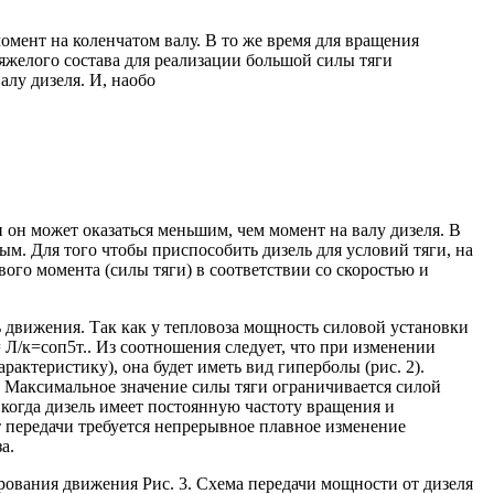
мент на коленчатом валу. В то же время для вращения
яжелого состава для реализации большой силы тяги
лу дизеля. И, наобо
 он может оказаться меньшим, чем момент на валу дизеля. В
м. Для того чтобы приспособить дизель для условий тяги, на
ого момента (силы тяги) в соответствии со скоростью и
ь движения. Так как у тепловоза мощность силовой установки
 Л/к=соп5т.. Из соотношения следует, что при изменении
рактеристику), она будет иметь вид гиперболы (рис. 2).
. Максимальное значение силы тяги ограничивается силой
 когда дизель имеет постоянную частоту вращения и
 передачи требуется непрерывное плавное изменение
а.
ирования движения Рис. 3. Схема передачи мощности от дизеля