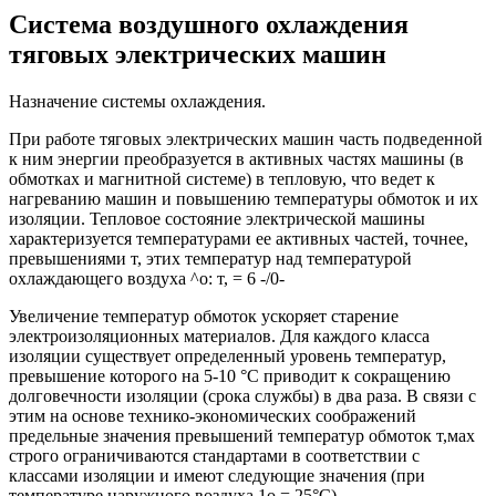
Система воздушного охлаждения
тяговых электрических машин
Назначение системы охлаждения.
При работе тяговых электрических машин часть подведенной
к ним энергии преобразуется в активных частях машины (в
обмотках и магнитной системе) в тепловую, что ведет к
нагреванию машин и повышению температуры обмоток и их
изоляции. Тепловое состояние электрической машины
характеризуется температурами ее активных частей, точнее,
превышениями т, этих температур над температурой
охлаждающего воздуха ^о: т, = 6 -/0-
Увеличение температур обмоток ускоряет старение
электроизоляционных материалов. Для каждого класса
изоляции существует определенный уровень температур,
превышение которого на 5-10 °С приводит к сокращению
долговечности изоляции (срока службы) в два раза. В связи с
этим на основе технико-экономических соображений
предельные значения превышений температур обмоток т,мах
строго ограничиваются стандартами в соответствии с
классами изоляции и имеют следующие значения (при
температуре наружного воздуха 1о = 25°С).