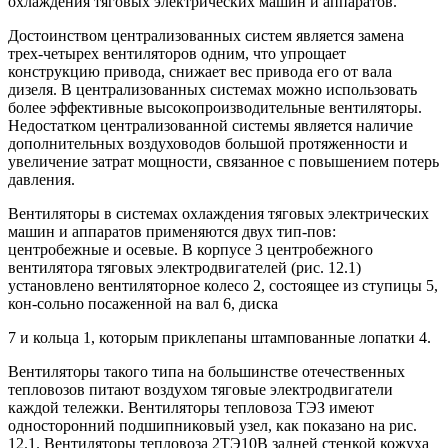
охлаждения тяговых электрических машин и аппаратов.
Достоинством централизованных систем является замена
трех-четырех вентиляторов одним, что упрощает
конструкцию привода, снижает вес привода его от вала
дизеля. В централизованных системах можно использовать
более эффективные высокопроизводительные вентиляторы.
Недостатком централизованной системы является наличие
дополнительных воздуховодов большой протяженности и
увеличение затрат мощности, связанное с повышением потерь
давления.
Вентиляторы в системах охлаждения тяговых электрических
машин и аппаратов применяются двух тип-пов:
центробежные и осевые. В корпусе 3 центробежного
вентилятора тяговых электродвигателей (рис. 12.1)
установлено вентиляторное колесо 2, состоящее из ступицы 5,
кон-сольно посаженной на вал 6, диска
7 и кольца 1, которым приклепаны штампованные лопатки 4.
Вентиляторы такого типа на большинстве отечественных
тепловозов питают воздухом тяговые электродвигатели
каждой тележки. Вентиляторы тепловоза ТЭЗ имеют
односторонний подшипниковый узел, как показано на рис.
12.1. Вентиляторы тепловоза 2ТЭ10В задней стенкой кожуха