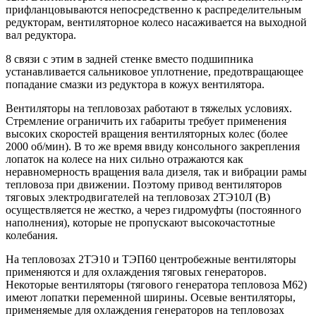
прифланцовываются непосредственно к распределительным
редукторам, вентиляторное колесо насаживается на выходной
вал редуктора.
8 связи с этим в задней стенке вместо подшипника
устанавливается сальниковое уплотнение, предотвращающее
попадание смазки из редуктора в кожух вентилятора.
Вентиляторы на тепловозах работают в тяжелых условиях.
Стремление ограничить их габариты требует применения
высоких скоростей вращения вентиляторных колес (более
2000 об/мин). В то же время ввиду консольного закрепления
лопаток на колесе на них сильно отражаются как
неравномерность вращения вала дизеля, так и вибрации рамы
тепловоза при движении. Поэтому привод вентиляторов
тяговых электродвигателей на тепловозах 2ТЭ10Л (В)
осуществляется не жестко, а через гидромуфты (постоянного
наполнения), которые не пропускают высокочастотные
колебания.
На тепловозах 2ТЭ10 и ТЭП60 центробежные вентиляторы
применяются и для охлаждения тяговых генераторов.
Некоторые вентиляторы (тягового генератора тепловоза М62)
имеют лопатки переменной ширины. Осевые вентиляторы,
применяемые для охлаждения генераторов на тепловозах