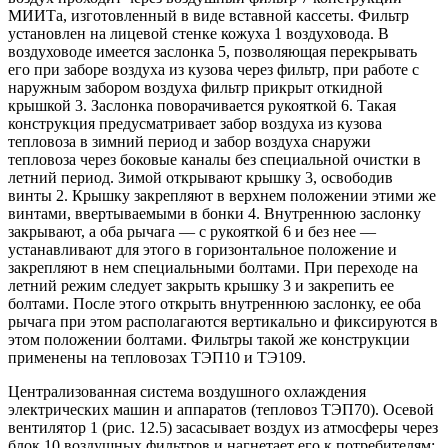
МИИТа, изготовленный в виде вставной кассеты. Фильтр
установлен на лицевой стенке кожуха 1 воздуховода. В
воздуховоде имеется заслонка 5, позволяющая перекрывать
его при заборе воздуха из кузова через фильтр, при работе с
наружным забором воздуха фильтр прикрыт откидной
крышкой 3. Заслонка поворачивается рукояткой 6. Такая
конструкция предусматривает забор воздуха из кузова
тепловоза в зимний период и забор воздуха снаружи
тепловоза через боковые каналы без специальной очистки в
летний период. Зимой открывают крышку 3, освободив
винты 2. Крышку закрепляют в верхнем положении этими же
винтами, ввертываемыми в бонки 4. Внутреннюю заслонку
закрывают, а оба рычага — с рукояткой 6 и без нее —
устанавливают для этого в горизонтальное положение и
закрепляют в нем специальными болтами. При переходе на
летний режим следует закрыть крышку 3 и закрепить ее
болтами. После этого открыть внутреннюю заслонку, ее оба
рычага при этом располагаются вертикально и фиксируются в
этом положении болтами. Фильтры такой же конструкции
применены на тепловозах ТЭП10 и ТЭ109.
Централизованная система воздушного охлаждения
электрических машин и аппаратов (тепловоз ТЭП70). Осевой
вентилятор 1 (рис. 12.5) засасывает воздух из атмосферы через
блок 10 воздушных фильтров и нагнетает его к потребителям: