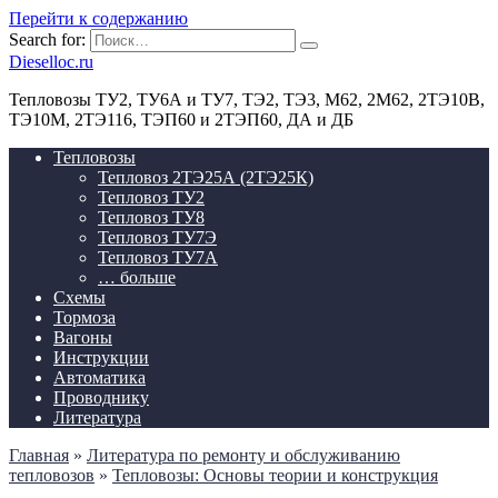
Перейти к содержанию
Search for:
Dieselloc.ru
Тепловозы ТУ2, ТУ6А и ТУ7, ТЭ2, ТЭ3, М62, 2М62, 2ТЭ10В,
ТЭ10М, 2ТЭ116, ТЭП60 и 2ТЭП60, ДА и ДБ
Тепловозы
Тепловоз 2ТЭ25А (2ТЭ25К)
Тепловоз ТУ2
Тепловоз ТУ8
Тепловоз ТУ7Э
Тепловоз ТУ7А
… больше
Схемы
Тормоза
Вагоны
Инструкции
Автоматика
Проводнику
Литература
Главная
»
Литература по ремонту и обслуживанию
тепловозов
»
Тепловозы: Основы теории и конструкция