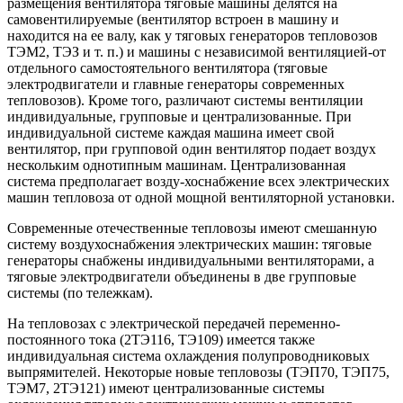
размещения вентилятора тяговые машины делятся на
самовентилируемые (вентилятор встроен в машину и
находится на ее валу, как у тяговых генераторов тепловозов
ТЭМ2, ТЭЗ и т. п.) и машины с независимой вентиляцией-от
отдельного самостоятельного вентилятора (тяговые
электродвигатели и главные генераторы современных
тепловозов). Кроме того, различают системы вентиляции
индивидуальные, групповые и централизованные. При
индивидуальной системе каждая машина имеет свой
вентилятор, при групповой один вентилятор подает воздух
нескольким однотипным машинам. Централизованная
система предполагает возду-хоснабжение всех электрических
машин тепловоза от одной мощной вентиляторной установки.
Современные отечественные тепловозы имеют смешанную
систему воздухоснабжения электрических машин: тяговые
генераторы снабжены индивидуальными вентиляторами, а
тяговые электродвигатели объединены в две групповые
системы (по тележкам).
На тепловозах с электрической передачей переменно-
постоянного тока (2ТЭ116, ТЭ109) имеется также
индивидуальная система охлаждения полупроводниковых
выпрямителей. Некоторые новые тепловозы (ТЭП70, ТЭП75,
ТЭМ7, 2ТЭ121) имеют централизованные системы