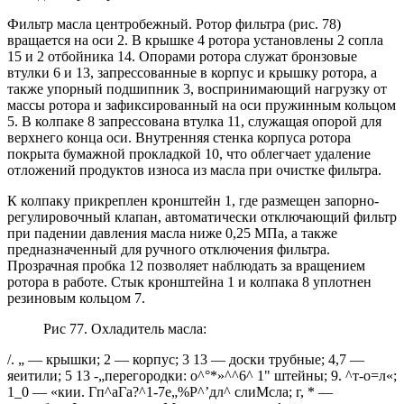
Фильтр масла центробежный. Ротор фильтра (рис. 78)
вращается на оси 2. В крышке 4 ротора установлены 2 сопла
15 и 2 отбойника 14. Опорами ротора служат бронзовые
втулки 6 и 13, запрессованные в корпус и крышку ротора, а
также упорный подшипник 3, воспринимающий нагрузку от
массы ротора и зафиксированный на оси пружинным кольцом
5. В колпаке 8 запрессована втулка 11, служащая опорой для
верхнего конца оси. Внутренняя стенка корпуса ротора
покрыта бумажной прокладкой 10, что облегчает удаление
отложений продуктов износа из масла при очистке фильтра.
К колпаку прикреплен кронштейн 1, где размещен запорно-
регулировочный клапан, автоматически отключающий фильтр
при падении давления масла ниже 0,25 МПа, а также
предназначенный для ручного отключения фильтра.
Прозрачная пробка 12 позволяет наблюдать за вращением
ротора в работе. Стык кронштейна 1 и колпака 8 уплотнен
резиновым кольцом 7.
Рис 77. Охладитель масла:
/. „ — крышки; 2 — корпус; 3 13 — доски трубные; 4,7 —
яеитили; 5 13 -„перегородки: о^°*»^^6^ 1" штейны; 9. ^т-о=л«;
1_0 — «кии. Гп^аГа?^1-7е„%Р^’дл^ слиМсла; г, * —