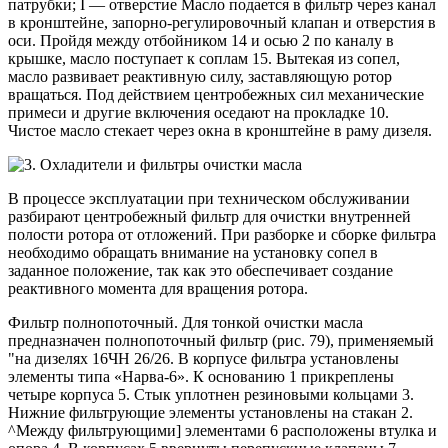
патрубки; I — отверстие Масло подается в фильтр через канал
в кронштейне, запорно-регулировочный клапан и отверстия в
оси. Пройдя между отбойником 14 и осью 2 по каналу в
крышке, масло поступает к соплам 15. Вытекая из сопел,
масло развивает реактивную силу, заставляющую ротор
вращаться. Под действием центробежных сил механические
примеси и другие включения оседают на прокладке 10.
Чистое масло стекает через окна в кронштейне в раму дизеля.
В процессе эксплуатации при техническом обслуживании
разбирают центробежный фильтр для очистки внутренней
полости ротора от отложений. При разборке и сборке фильтра
необходимо обращать внимание на установку сопел в
заданное положение, так как это обеспечивает создание
реактивного момента для вращения ротора.
Фильтр полнопоточный. Для тонкой очистки масла
предназначен полнопоточный фильтр (рис. 79), применяемый
"на дизелях 16ЧН 26/26. В корпусе фильтра установлены
элементы типа «Нарва-6». К основанию 1 прикреплены
четыре корпуса 5. Стык уплотнен резиновыми кольцами 3.
Нижние фильтрующие элементы установлены на стакан 2.
^Между фильтрующими] элементами 6 расположены втулка и