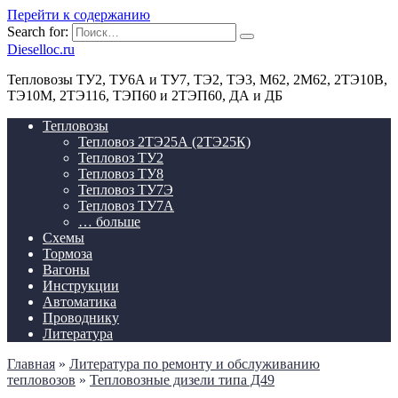
Перейти к содержанию
Search for:
Dieselloc.ru
Тепловозы ТУ2, ТУ6А и ТУ7, ТЭ2, ТЭ3, М62, 2М62, 2ТЭ10В,
ТЭ10М, 2ТЭ116, ТЭП60 и 2ТЭП60, ДА и ДБ
Тепловозы
Тепловоз 2ТЭ25А (2ТЭ25К)
Тепловоз ТУ2
Тепловоз ТУ8
Тепловоз ТУ7Э
Тепловоз ТУ7А
… больше
Схемы
Тормоза
Вагоны
Инструкции
Автоматика
Проводнику
Литература
Главная
»
Литература по ремонту и обслуживанию
тепловозов
»
Тепловозные дизели типа Д49