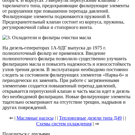
опора 4. В корпусах 5 ввернуты перепускные клапаны 7
тарельчатого типа, предохраняющие фильтрующие элементы
от разрушения при повышении перепада давлений.
Фильтрующие элементы поджимаются пружиной 8.
Предохранительный клапан состоит из корпуса, пружины,
регулировочной гайки и стопорного винта.
На дизель-генераторах 1А-9ДГ выпуска до 1975 г.
полнопоточный фильтр не применялся. Введение
полнопоточного фильтра позволило существенно улучшить
фильтрацию масла и повысить надежность и износостойкость
узлов трения дизеля. В эксплуатации необходимо постоянно
следить за состоянием фильтрующих элементов «Нарва-6» и
периодически их заменять. При работе с загрязненными
элементами создается повышенный перепад давлений,
открывается перепускной клапан и часть масла идет в дизель
без необходимой фильтрации. Новые фильтрующие элементы
тщательно осматривают на отсутствие трещин, надрывов и
других повреждений.
⇐ |
Масляные насосы
| |
Тепловозные дизели типа Д49
| |
Схемы систем охлаждения
| ⇒
Поделиться с друзьями