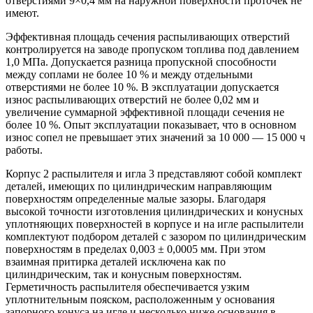
отверстиями 9×0,4 мм на наружной поверхности проточек не
имеют.
Эффективная площадь сечения распыливающих отверстий
контролируется на заводе пропуском топлива под давлением
1,0 МПа. Допускается разница пропускной способности
между соплами не более 10 % и между отдельными
отверстиями не более 10 %. В эксплуатации допускается
износ распыливающих отверстий не более 0,02 мм и
увеличение суммарной эффективной площади сечения не
более 10 %. Опыт эксплуатации показывает, что в основном
износ сопел не превышает этих значений за 10 000 — 15 000 ч
работы.
Корпус 2 распылителя и игла 3 представляют собой комплект
деталей, имеющих по цилиндрическим направляющим
поверхностям определенные малые зазоры. Благодаря
высокой точности изготовления цилиндрических и конусных
уплотняющих поверхностей в корпусе и на игле распылители
комплектуют подбором деталей с зазором по цилиндрическим
поверхностям в пределах 0,003 ± 0,0005 мм. При этом
взаимная притирка деталей исключена как по
цилиндрическим, так и конусным поверхностям.
Герметичность распылителя обеспечивается узким
уплотнительным пояском, расположенным у основания
запорного конуса на игле и несколько ниже основания в