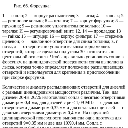
Рис. 66. Форсунка:
1 — сопло; 2 — корпус распылителя; 3 — игла; 4 — колпак; 5
— резиновое кольцо; 6 — штанга; 7 — корпус форсунки; 8 —
пружина; 9 — резиновое уплогнительное кольцо; 10 —
тарелка; И — регулировочный винт; 12, 14 — прокладка; 13
— гайка; 15 — штуцер; 16 — корпус фильтра; 17 — стержень
щелевой; б — наклонное отверстие для слива топлива; в, г —
пазы; д — отверстия по уплотнительным торцамющих
отверстий, которые сделаны под углом 30° относительно
центральной оси сопла. Чтобы правильно установить сопло в
форсунку, на цилиндрической поверхности сопла выполнена
лыска, которая точно определяет положение распыливающих
отверстий и используется для крепления в приспособлении
при сборке форсунки.
Количество и диаметр распыливающих отверстий для дизелей
с разными цилиндровыми мощностями различны. Так, для
дизелей 20ЧН 26/26 изготовляют сопла с десятью отверстиями
диаметром 0,4 мм, для дизелей с ре < 1,09 МПа —с девятью
отверстиями диаметром 0,35 мм и для остальных дизелей — с
девятью отверстиями диаметром 0,4 мм. На наружной
цилиндрической поверхности выполнена одна проточка для
отверстий 9×0,35 мм и две для 10X0,4 мм. Сопла с