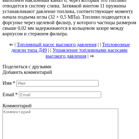
выполнен наклонный канал б, через который это топливо
отводится в систему слива. Затяжкой винтом 11 пружины
устанавливают давление топлива, соответствующее моменту
начала подъема иглы (32 + 0,5 МПа). Топливо подводится к
форсунке через щелевой фильтр, у которого частицы размером
свыше 0,02 мм задерживаются в кольцевом зазоре между
корпусом и стержнем фильтра.
⇐ |
Топливный насос высокого давления
| |
Тепловозные
дизели типа Д49
| |
Управление топливными насосами
высокого давления
| ⇒
Поделиться с друзьями
Добавить комментарий
Имя
*
Email
*
Комментарий