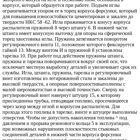
корпусе, который образуется при работе. Подъем иглы
ограничивается упором ее в торец корпуса форсунки, который
для повышения износостойкости цементирован и закален до
твердости НКС 58 -62. Игла прижимается к конусу корпуса
распылителя пружиной 8 через штангу 6. В нижней части
штанга имеет конусную выточку для опоры на сферический
торец хвостовика иглы. Пружина затягивается поворотом
регулировочного винта 11, положение которого фиксируется
гайкой 13. Между винтом И и пружиной 8 установлена
тарелка 10. При работе под действием пружины штанга,
пружина и тарелка поворачиваются вокруг своей оси, что
исключает местную выработку деталей и увеличивает срок их
службы. Игла, штанга, пружина, тарелка и регулировочный
винт изготовлены из легированной стали и закалены до
высокой твердости, а опорные поверхностивыполнены с
малой шероховатостью и высокой точностью. Сверху на
регулировочный винт навернут штуцер 15, к которому
присоединена трубка, отводящая топливо, просочившееся
через зазор между иглой и корпусом распылителя. Для
прохода этого топлива в тарелке, винте и штуцере выполнены
отверстия. Чтобы не допустить накопления топлива ^ под
давлением и прорыва резинового кольца 5 в эксплуатации,
при возможных нарушениях плоскостности стыковых
соединений деталей в нижней части корпуса форсунки