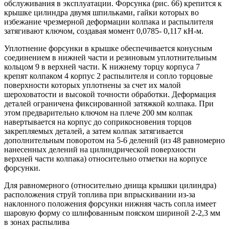
обслуживания в эксплуатации. Форсунка (рис. 66) крепится к
крышке цилиндра двумя шпильками, гайки которых во
избежание чрезмерной деформации колпака и распылителя
затягивают ключом, создавая момент 0,0785- 0,117 кН-м.
Уплотнение форсунки в крышке обеспечивается конусным
соединением в нижней части и резиновым уплотнительным
кольцом 9 в верхней части. К нижнему торцу корпуса 7
крепят колпаком 4 корпус 2 распылителя и сопло торцовые
поверхности которых уплотнены за счет их малой
шероховатости и высокой точности обработки. Деформация
деталей ограничена фиксированной затяжкой колпака. При
этом предварительно ключом на плече 200 мм колпак
навертывается на корпус до соприкосновения торцов
закрепляемых деталей, а затем колпак затягивается
дополнительным поворотом на 5-6 делений (из 48 равномерно
нанесенных делений на цилиндрической поверхности
верхней части колпака) относительно отметки на корпусе
форсунки.
Для равномерного (относительно днища крышки цилиндра)
расположения струй топлива при впрыскивании из-за
наклонного положения форсунки нижняя часть сопла имеет
шаровую форму со шлифованным пояском шириной 2-2,3 мм
в зонах распылива