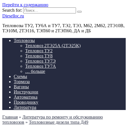
Перейти к содержанию
Search for:
Dieselloc.ru
Тепловозы ТУ2, ТУ6А и ТУ7, ТЭ2, ТЭ3, М62, 2М62, 2ТЭ10В,
ТЭ10М, 2ТЭ116, ТЭП60 и 2ТЭП60, ДА и ДБ
Тепловозы
Тепловоз 2ТЭ25А (2ТЭ25К)
Тепловоз ТУ2
Тепловоз ТУ8
Тепловоз ТУ7Э
Тепловоз ТУ7А
… больше
Схемы
Тормоза
Вагоны
Инструкции
Автоматика
Проводнику
Литература
Главная
»
Литература по ремонту и обслуживанию
тепловозов
»
Тепловозные дизели типа Д49