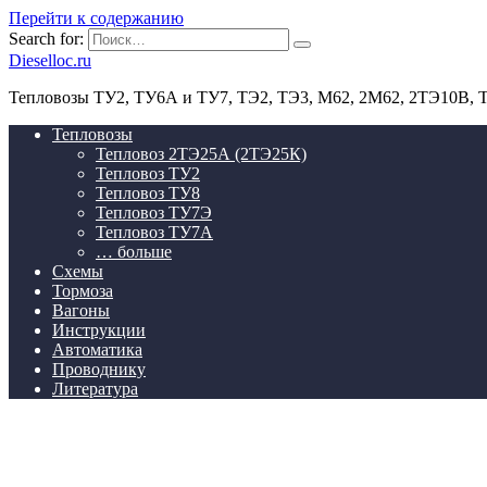
Перейти к содержанию
Search for:
Dieselloc.ru
Тепловозы ТУ2, ТУ6А и ТУ7, ТЭ2, ТЭ3, М62, 2М62, 2ТЭ10В,
Тепловозы
Тепловоз 2ТЭ25А (2ТЭ25К)
Тепловоз ТУ2
Тепловоз ТУ8
Тепловоз ТУ7Э
Тепловоз ТУ7А
… больше
Схемы
Тормоза
Вагоны
Инструкции
Автоматика
Проводнику
Литература