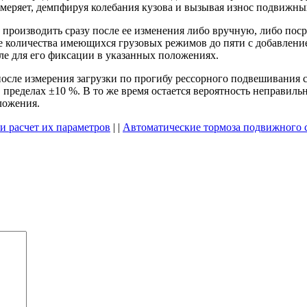
змеряет, демпфируя колебания кузова и вызывая износ подвижны
е производить сразу после ее изменения либо вручную, либо п
 количества имеющихся грузовых режимов до пяти с добавление
ле для его фиксации в указанных положениях.
осле измерения загрузки по прогибу рессорного подвешивания
 пределах ±10 %. В то же время остается вероятность неправиль
ложения.
и расчет их параметров
| |
Автоматические тормоза подвижного 