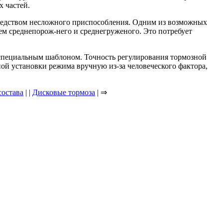
х частей.
осредством несложного приспособления. Одним из возможных
м среднепорож-него и среднегруженого. Это потребует
 специальным шаблоном. Точность регулирования тормозной
ной установки режима вручную из-за человеческого фактора,
состава
| |
Дисковые тормоза
| ⇒