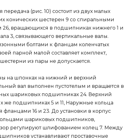
передача (рис. 10) состоит из двух малых
их конических шестерен 9 со спиральными
 и 26, вращающихся в подшипниках нижнего 1 и
вала 3, связывающего вертикальные валы.
зонными болтами к фланцам коленчатых
воей парной малой составляет комплект,
естерни из пары не допускается.
ы на шпонках на нижний и верхний
ьный вал выполнен пустотелым и вращается в
рных шариковых подшипниках 24. Верхний
их же подшипниках 5 и 11, Наружные кольца
ланцами 16 и 23. До установки в корпус
кольцами шариковых подшипников,
азор регулируют шлифованием колец 7. Между
шипников устанавливают проставочные