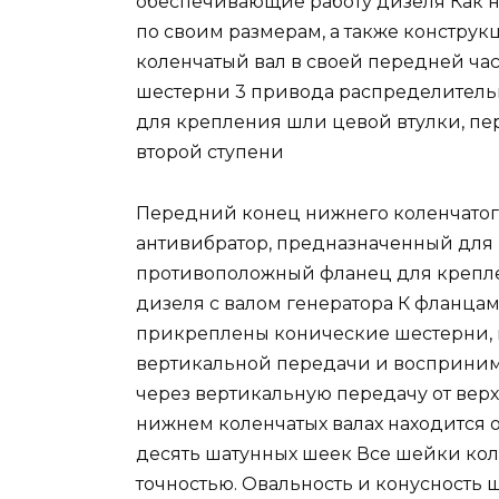
обеспечивающие работу дизеля Как н
по своим размерам, а также констру
коленчатый вал в своей передней ча
шестерни 3 привода распределительн
для крепления шли цевой втулки, п
второй ступени
Передний конец нижнего коленчатого
антивибратор, предназначенный для 
противоположный фланец для крепле
дизеля с валом генератора К фланцам
прикреплены конические шестерни, 
вертикальной передачи и восприн
через вертикальную передачу от верхн
нижнем коленчатых валах находится 
десять шатунных шеек Все шейки кол
точностью. Овальность и конусность 