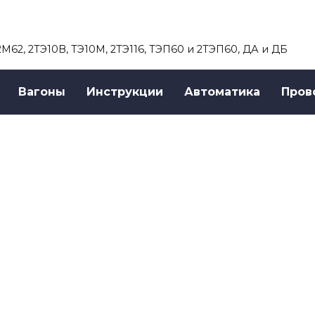
 2М62, 2ТЭ10В, ТЭ10М, 2ТЭ116, ТЭП60 и 2ТЭП60, ДА и ДБ
Вагоны
Инструкции
Автоматика
Пров