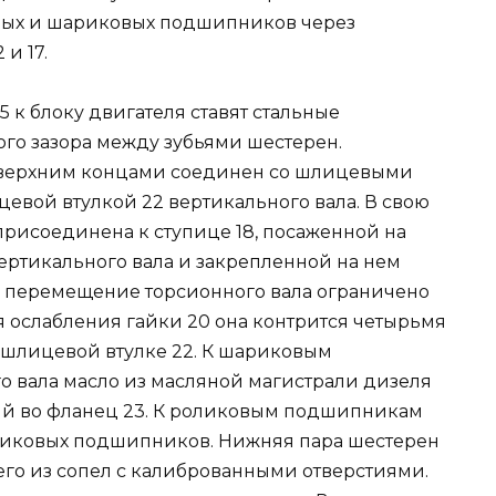
овых и шариковых подшипников через
и 17.
 к блоку двигателя ставят стальные
ого зазора между зубьями шестерен.
 верхним концами соединен со шлицевыми
евой втулкой 22 вертикального вала. В свою
присоединена к ступице 18, посаженной на
ертикального вала и закрепленной на нем
е перемещение торсионного вала ограничено
я ослабления гайки 20 она контрится четырьмя
 шлицевой втулке 22. К шариковым
 вала масло из масляной магистрали дизеля
ый во фланец 23. К роликовым подшипникам
ариковых подшипников. Нижняя пара шестерен
его из сопел с калиброванными отверстиями.