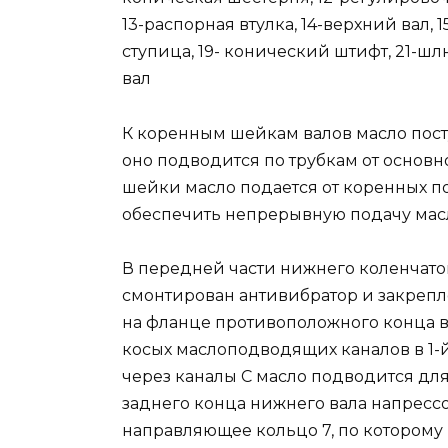
13-распорная втулка, 14-верхний вал, 
ступица, 19- конический штифт, 21-шл
вал
К коренным шейкам валов масло пос
оно подводится по трубкам от основ
шейки масло подается от коренных п
обеспечить непрерывную подачу масл
В передней части нижнего коленчато
смонтирован антивибратор и закрепле
на фланце противоположного конца в
косых маслоподводящих каналов в 1-
через каналы С масло подводится для
заднего конца нижнего вала напресс
направляющее кольцо 7, по которому 