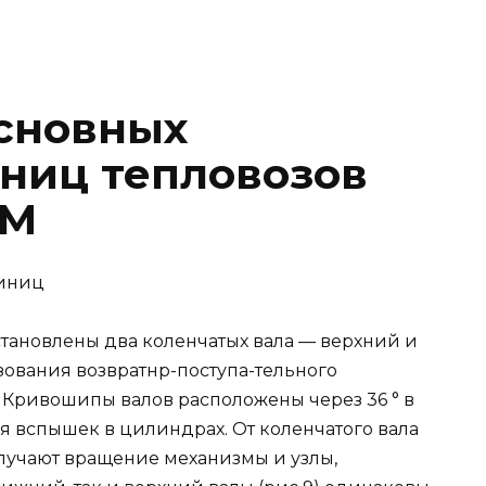
сновных
ниц тепловозов
0М
диниц
становлены два коленчатых вала — верхний и
зования возвратнр-поступа-тельного
Кривошипы валов расположены через 36 ° в
я вспышек в цилиндрах. От коленчатого вала
лучают вращение механизмы и узлы,