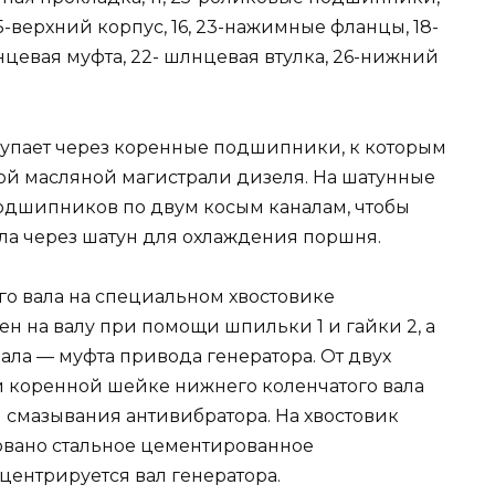
15-верхний корпус, 16, 23-нажимные фланцы, 18-
нцевая муфта, 22- шлнцевая втулка, 26-нижний
тупает через коренные подшипники, к которым
ной масляной магистрали дизеля. На шатунные
одшипников по двум косым каналам, чтобы
а через шатун для охлаждения поршня.
го вала на специальном хвостовике
н на валу при помощи шпильки 1 и гайки 2, а
ала — муфта привода генератора. От двух
й коренной шейке нижнего коленчатого вала
 смазывания антивибратора. На хвостовик
овано стальное цементированное
центрируется вал генератора.