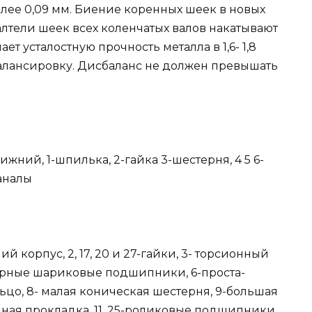
более 0,09 мм. Биение коренных шеек в новых
Галтели шеек всех коленчатых валов накатывают
т усталостную прочность металла в 1,6- 1,8
алансировку. Дисбаланс не должен превышать
ижний, 1-шпилька, 2-гайка 3-шестерня, 4 5 6-
аналы
 корпус, 2, 17, 20 и 27-гайки, 3- торсионный
упорные шариковые подшипники, 6-проста-
ьцо, 8- малая коническая шестерня, 9-большая
ная прокладка, 11, 25-роликовые подшипники,