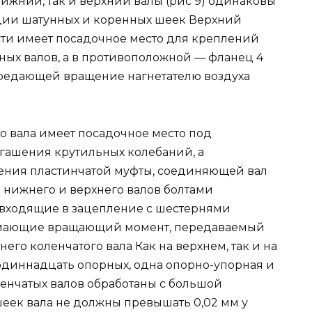
ижний, так и верхний валы (рис 9) одинаковы
кции шатунных и коренных шеек Верхний
сти имеет посадочное место для креплений
ых валов, а в противоположной — фланец 4
ередающей вращение нагнетателю воздуха
 вала имеет посадочное место под
гашения крутильных колебаний, а
ния пластинчатой муфты, соединяющей вал
 нижнего и верхнего валов болтами
входящие в зацепление с шестернями
имающие вращающий момент, передаваемый
его коленчатого вала Как на верхнем, так и на
одиннадцать опорных, одна опорно-упорная и
енчатых валов обработаны с большой
шеек вала не должны превышать 0,02 мм у