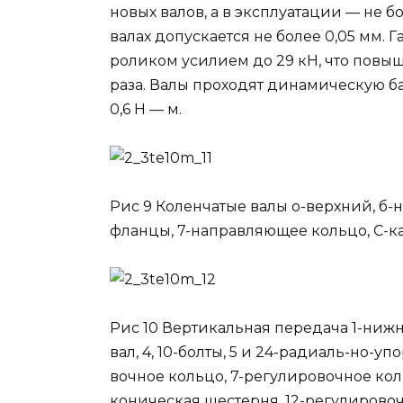
новых валов, а в эксплуатации — не 
валах допускается не более 0,05 мм. 
роликом усилием до 29 кН, что повышае
раза. Валы проходят динамическую б
0,6 Н — м.
Рис 9 Коленчатые валы о-верхний, б-н
фланцы, 7-направляющее кольцо, С-к
Рис 10 Вертикальная передача 1-нижний
вал, 4, 10-болты, 5 и 24-радиаль-но-
вочное кольцо, 7-регулировочное кол
коническая шестерня, 12-регулировоч