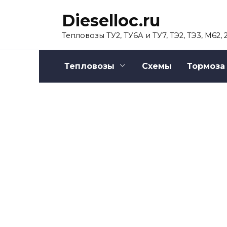
Перейти
Dieselloc.ru
к
содержанию
Тепловозы ТУ2, ТУ6А и ТУ7, ТЭ2, ТЭ3, М62,
Тепловозы
Схемы
Тормоза