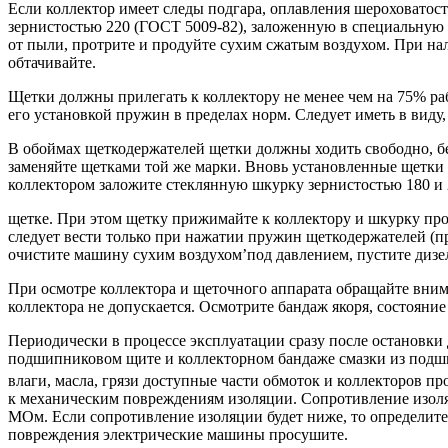
Если коллектор имеет следы подгара, оплавления шероховато
зернистостью 220 (ГОСТ 5009-82), заложенную в специальную 
от пыли, протрите и продуйте сухим сжатым воздухом. При н
обтачивайте.
Щетки должны прилегать к коллектору не менее чем на 75% ра
его установкой пружин в пределах норм. Следует иметь в виду
В обоймах щеткодержателей щетки должны ходить свободно, б
заменяйте щетками той же марки. Вновь установленные щетки 
коллектором заложите стеклянную шкурку зернистостью 180 и
щетке. При этом щетку прижимайте к коллектору и шкурку про
следует вести только при нажатии пружин щеткодержателей (п
очистите машину сухим воздухом’под давлением, пустите дизел
При осмотре коллектора и щеточного аппарата обращайте внима
коллектора не допускается. Осмотрите бандаж якоря, состояни
Периодически в процессе эксплуатации сразу после остановки
подшипниковом щите и коллекторном бандаже смазки из подши
влаги, масла, грязи доступные части обмоток и коллекторов пр
к механическим повреждениям изоляции. Сопротивление изоля
МОм. Если сопротивление изоляции будет ниже, то определит
повреждения электрические машины просушите.