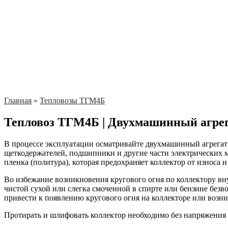
Главная
»
Тепловозы ТГМ4Б
Тепловоз ТГМ4Б | Двухмашинный агрег
В процессе эксплуатации осматривайте двухмашинный агрегат
щеткодержателей, подшипники и другие части электрических м
пленка (политура), которая предохраняет коллектор от износа
Во избежание возникновения кругового огня по коллектору вн
чистой сухой или слегка смоченной в спирте или бензине без
привести к появлению кругового огня на коллекторе или возн
Протирать и шлифовать коллектор необходимо без напряжения 