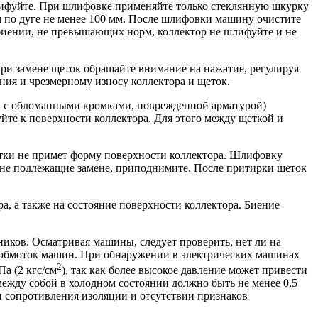
лифуйте. При шлифовке применяйте только стеклянную шкурку
м по дуге не менее 100 мм. После шлифовки машину очистите
биении, не превышающих норм, коллектор не шлифуйте и не
При замене щеток обращайте внимание на нажатие, регулируя
ения и чрезмерному износу коллектора и щеток.
р, с обломанными кромками, поврежденной арматурой)
йте к поверхности коллектора. Для этого между щеткой и
етки не примет форму поверхности коллектора. Шлифовку
 не подлежащие замене, приподнимите. После притирки щеток
, а также на состояние поверхности коллектора. Биение
ников. Осматривая машины, следует проверить, нет ли на
и обмоток машин. При обнаружении в электрических машинах
2
а (2 кгс/см
), так как более высокое давление может привести
жду собой в холодном состоянии должно быть не менее 0,5
 сопротивления изоляции и отсутствии признаков