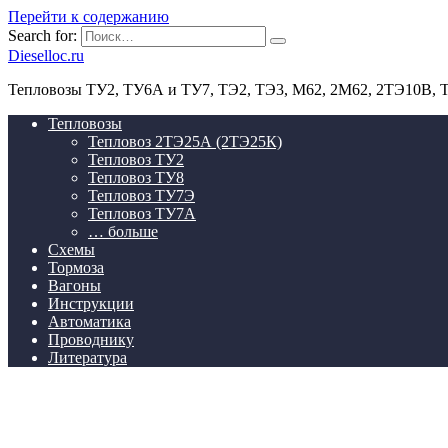
Перейти к содержанию
Search for:
Dieselloc.ru
Тепловозы ТУ2, ТУ6А и ТУ7, ТЭ2, ТЭ3, М62, 2М62, 2ТЭ10В,
Тепловозы
Тепловоз 2ТЭ25А (2ТЭ25К)
Тепловоз ТУ2
Тепловоз ТУ8
Тепловоз ТУ7Э
Тепловоз ТУ7А
… больше
Схемы
Тормоза
Вагоны
Инструкции
Автоматика
Проводнику
Литература