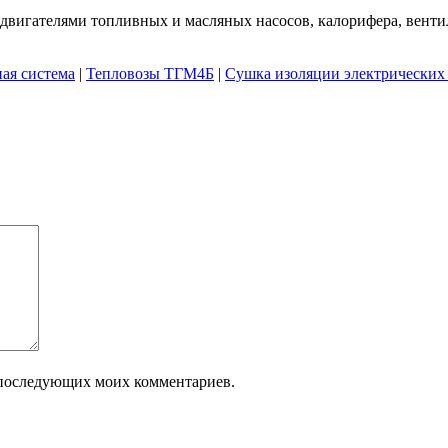
двигателями топливных и масляных насосов, калорифера, венти
ая система
|
Тепловозы ТГМ4Б
|
Сушка изоляции электрически
ля последующих моих комментариев.