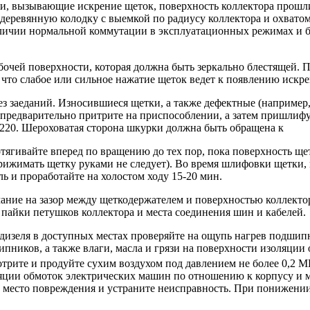
сти, вызывающие искрение щеток, поверхность коллектора прош
деревянную колодку с выемкой по радиусу коллектора и охвато
аличии нормальной коммутации в эксплуатационных режимах и 
бочей поверхности, которая должна быть зеркально блестящей. 
, что слабое или сильное нажатие щеток ведет к появлению искр
ез заеданий. Износившиеся щетки, а также дефектные (наприме
предварительно притрите на приспособлении, а затем пришлифу
 220. Шероховатая сторона шкурки должна быть обращена к
тягивайте вперед по вращению до тех пор, пока поверхность щ
рижимать щетку руками не следует). Во время шлифовки щетки,
ь и проработайте на холостом ходу 15-20 мин.
ние на зазор между щеткодержателем и поверхностью коллектора
е пайки петушков коллектора и места соединения шин и кабелей.
 дизеля в доступных местах проверяйте на ощупь нагрев подшип
пников, а также влаги, масла и грязи на поверхности изоляци
отрите и продуйте сухим воздухом под давлением не более 0,2 МП
ции обмоток электрических машин по отношению к корпусу и ме
е место повреждения и устраните неисправность. При понижении