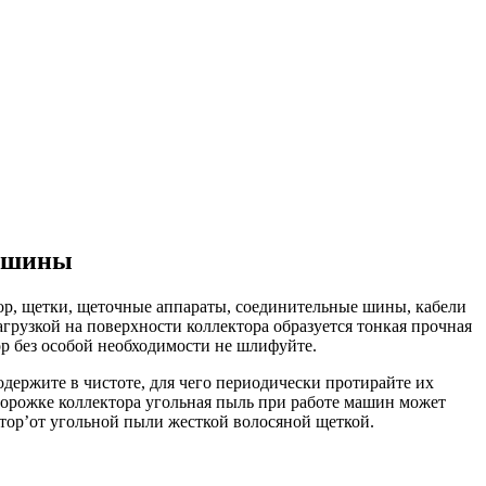
машины
ор, щетки, щеточные аппараты, соединительные шины, кабели
рузкой на поверхности коллектора образуется тонкая прочная
ор без особой необходимости не шлифуйте.
держите в чистоте, для чего периодически протирайте их
одорожке коллектора угольная пыль при работе машин может
тор’от угольной пыли жесткой волосяной щеткой.